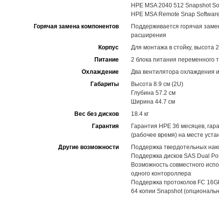
HPE MSA 2040 512 Snapshot So
HPE MSA Remote Snap Softwar
Горячая замена компонентов
Поддерживается горячая замена
расширения
Корпус
Для монтажа в стойку, высота 
Питание
2 блока питания переменного 
Охлаждение
Два вентилятора охлаждения и
Габариты
Высота 8.9 см (2U)
Глубина 57.2 см
Ширина 44.7 см
Вес без дисков
18.4 кг
Гарантия
Гарантия HPE 36 месяцев, гар
(рабочее время) на месте уста
Другие возможности
Поддержка твердотельных нак
Поддержка дисков SAS Dual Por
Возможность совместного испо
одного контороллера
Поддержка протоколов FC 16Gb
64 копии Snapshot (опциональн