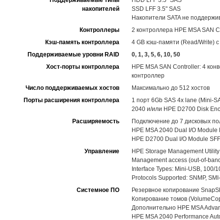
Поддерживаемые типы
HDD LFF 3.5" SAS
накопителей
SSD LFF 3.5" SAS
Накопители SATA не поддержи
Контроллеры
2 контроллера HPE MSA SAN Cont
Кэш-память контроллера
4 GB кэш-памяти (Read/Write)
Поддерживаемые уровни RAID
0, 1, 3, 5, 6, 10, 50
Хост-порты контроллера
HPE MSA SAN Controller: 4 ко
контроллер
Число поддерживаемых хостов
Максимально до 512 хостов
Порты расширения контроллера
1 порт 6Gb SAS 4x lane (Mini
2040 и/или HPE D2700 Disk Enc
Расширяемость
Подключение до 7 дисковых по
HPE MSA 2040 Dual I/O Module L
HPE D2700 Dual I/O Module SFF 
Управление
HPE Storage Management Utility
Management access (out-of-band
Interface Types: Mini-USB, 100/1
Protocols Supported: SNMP, SMI-
Системное ПО
Резервное копирование SnapSh
Копирование томов (VolumeCopy
Дополнительно HPE MSA Advance
HPE MSA 2040 Performance Auto