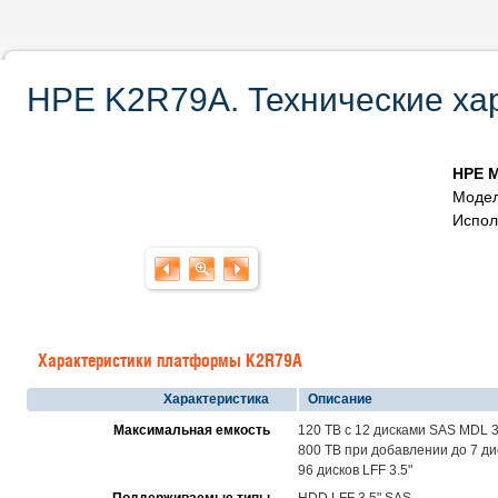
HPE K2R79A. Технические хар
HPE M
Модел
Испол
Характеристики платформы K2R79A
Характеристика
Описание
Максимальная емкость
120 TB с 12 дисками SAS MDL 3
800 TB при добавлении до 7 ди
96 дисков LFF 3.5"