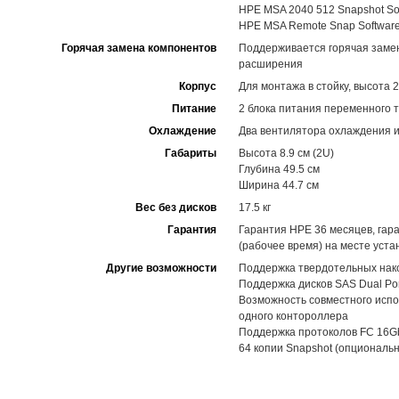
HPE MSA 2040 512 Snapshot So
HPE MSA Remote Snap Softwar
Горячая замена компонентов
Поддерживается горячая замена
расширения
Корпус
Для монтажа в стойку, высота 
Питание
2 блока питания переменного 
Охлаждение
Два вентилятора охлаждения и
Габариты
Высота 8.9 см (2U)
Глубина 49.5 см
Ширина 44.7 см
Вес без дисков
17.5 кг
Гарантия
Гарантия HPE 36 месяцев, гар
(рабочее время) на месте уста
Другие возможности
Поддержка твердотельных нак
Поддержка дисков SAS Dual Por
Возможность совместного испо
одного контороллера
Поддержка протоколов FC 16Gb
64 копии Snapshot (опциональн