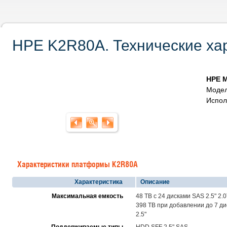
HPE K2R80A. Технические хар
HPE M
Модел
Испол
Характеристики платформы K2R80A
Характеристика
Описание
Максимальная емкость
48 TB с 24 дисками SAS 2.5" 2.
398 TB при добавлении до 7 дис
2.5"