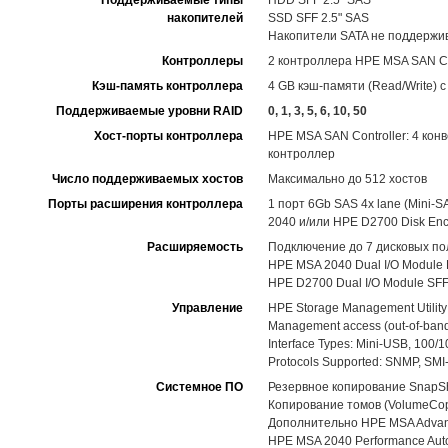
Поддерживаемые типы
HDD SFF 2.5" SAS
накопителей
SSD SFF 2.5" SAS
Накопители SATA не поддержи
Контроллеры
2 контроллера HPE MSA SAN Cont
Кэш-память контроллера
4 GB кэш-памяти (Read/Write)
Поддерживаемые уровни RAID
0, 1, 3, 5, 6, 10, 50
Хост-порты контроллера
HPE MSA SAN Controller: 4 ко
контроллер
Число поддерживаемых хостов
Максимально до 512 хостов
Порты расширения контроллера
1 порт 6Gb SAS 4x lane (Mini
2040 и/или HPE D2700 Disk Enc
Расширяемость
Подключение до 7 дисковых по
HPE MSA 2040 Dual I/O Module L
HPE D2700 Dual I/O Module SFF 
Управление
HPE Storage Management Utility
Management access (out-of-band
Interface Types: Mini-USB, 100/1
Protocols Supported: SNMP, SMI-
Системное ПО
Резервное копирование SnapSh
Копирование томов (VolumeCopy
Дополнительно HPE MSA Advance
HPE MSA 2040 Performance Auto