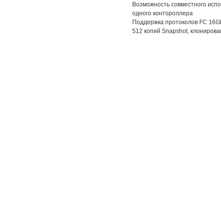
Возможность совместного испо
одного контороллера
Поддержка протоколов FC 16Gb
512 копий Snapshot, клониров