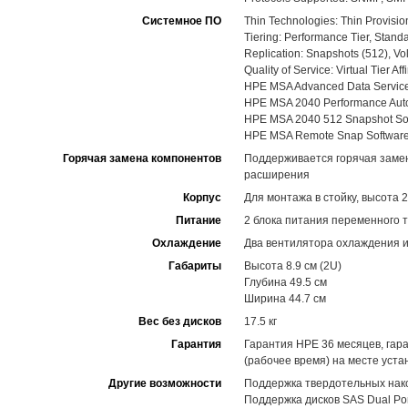
Системное ПО
Thin Technologies: Thin Provisi
Tiering: Performance Tier, Standa
Replication: Snapshots (512), 
Quality of Service: Virtual Tier Affi
HPE MSA Advanced Data Services
HPE MSA 2040 Performance Auto
HPE MSA 2040 512 Snapshot So
HPE MSA Remote Snap Softwar
Горячая замена компонентов
Поддерживается горячая замена
расширения
Корпус
Для монтажа в стойку, высота 
Питание
2 блока питания переменного 
Охлаждение
Два вентилятора охлаждения и
Габариты
Высота 8.9 см (2U)
Глубина 49.5 см
Ширина 44.7 см
Вес без дисков
17.5 кг
Гарантия
Гарантия HPE 36 месяцев, гар
(рабочее время) на месте уста
Другие возможности
Поддержка твердотельных нак
Поддержка дисков SAS Dual Por