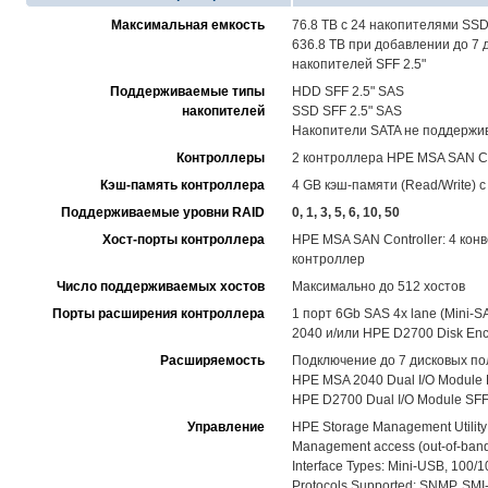
Максимальная емкость
76.8 TB с 24 накопителями SSD
636.8 TB при добавлении до 7 
накопителей SFF 2.5"
Поддерживаемые типы
HDD SFF 2.5" SAS
накопителей
SSD SFF 2.5" SAS
Накопители SATA не поддержи
Контроллеры
2 контроллера HPE MSA SAN Cont
Кэш-память контроллера
4 GB кэш-памяти (Read/Write)
Поддерживаемые уровни RAID
0, 1, 3, 5, 6, 10, 50
Хост-порты контроллера
HPE MSA SAN Controller: 4 ко
контроллер
Число поддерживаемых хостов
Максимально до 512 хостов
Порты расширения контроллера
1 порт 6Gb SAS 4x lane (Mini
2040 и/или HPE D2700 Disk Enc
Расширяемость
Подключение до 7 дисковых по
HPE MSA 2040 Dual I/O Module L
HPE D2700 Dual I/O Module SFF 
Управление
HPE Storage Management Utility
Management access (out-of-band
Interface Types: Mini-USB, 100/1
Protocols Supported: SNMP, SMI-