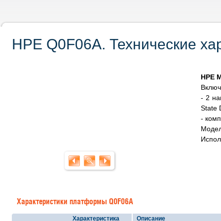
HPE Q0F06A. Технические хар
HPE M
Включ
- 2 н
State 
- ком
Модел
Испол
Характеристики платформы Q0F06A
Характеристика
Описание