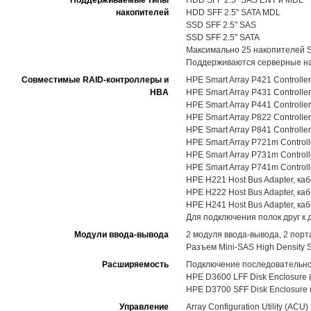
Поддерживаемые типы
HDD SFF 2.5" SAS ENT и MDL
накопителей
HDD SFF 2.5" SATA MDL
SSD SFF 2.5" SAS
SSD SFF 2.5" SATA
Максимально 25 накопителей S
Поддерживаются серверные нак
Совместимые RAID-контроллеры и
HPE Smart Array P421 Controlle
HBA
HPE Smart Array P431 Controlle
HPE Smart Array P441 Controlle
HPE Smart Array P822 Controlle
HPE Smart Array P841 Controlle
HPE Smart Array P721m Controll
HPE Smart Array P731m Control
HPE Smart Array P741m Control
HPE H221 Host Bus Adapter, ка
HPE H222 Host Bus Adapter, ка
HPE H241 Host Bus Adapter, ка
Для подключения полок друг к 
Модули ввода-вывода
2 модуля ввода-вывода, 2 порт
Разъем Mini-SAS High Density 
Расширяемость
Подключение последовательно 
HPE D3600 LFF Disk Enclosure (
HPE D3700 SFF Disk Enclosure (
Управление
Array Configuration Utility (ACU)