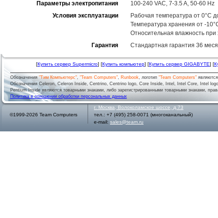
Параметры электропитания
100-240 VAC, 7-3.5 A, 50-60 Hz
Условия эксплуатации
Рабочая температура от 0°C д
Температура хранения от -10°
Относительная влажность при
Гарантия
Стандартная гарантия 36 меся
[
Купить сервер Supermicro
] [
Купить компьютер
] [
Купить сервер GIGABYTE
] [
К
Обозначения
"Тим Компьютерс"
,
"Team Computers"
,
Runbook
, логотип
"Team Computers"
являютс
Обозначения Celeron, Celeron Inside, Centrino, Centrino logo, Core Inside, Intel, Intel Core, Intel logo,
Pentium Inside являются товарными знаками, либо зарегистрированными товарными знаками, права
Политика в отношении обработки персональных данных
г.
Москва
,
Волоколамское шоссе, д.73
©1999-2026 Team Computers
тел.:
+7 (495) 258-0071
(многоканальный)
e-mail:
sales@team.ru