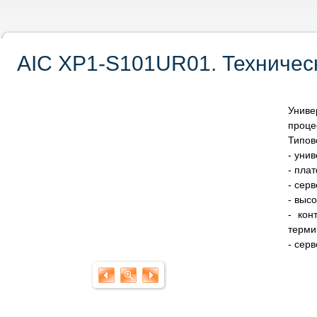
AIC XP1-S101UR01. Техничес
Униве
проце
Типов
- уни
- пла
- сер
- выс
- кон
терми
- сер