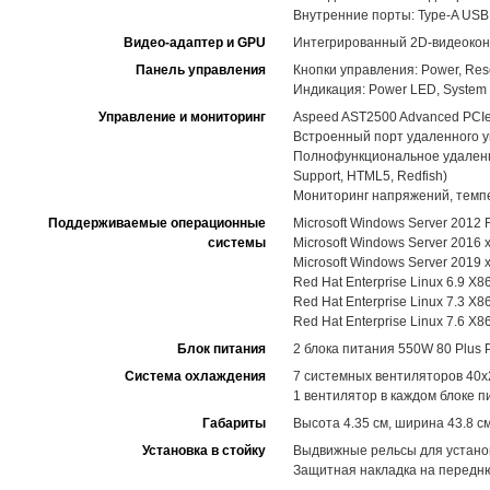
Внутренние порты: Type-A USB 3
Видео-адаптер и GPU
Интегрированный 2D-видеокон
Панель управления
Кнопки управления: Power, Rese
Индикация: Power LED, System 
Управление и мониторинг
Aspeed AST2500 Advanced PCIe 
Встроенный порт удаленного 
Полнофункциональное удаленное
Support, HTML5, Redfish)
Мониторинг напряжений, темп
Поддерживаемые операционные
Microsoft Windows Server 2012
системы
Microsoft Windows Server 2016 
Microsoft Windows Server 2019 
Red Hat Enterprise Linux 6.9 X8
Red Hat Enterprise Linux 7.3 X8
Red Hat Enterprise Linux 7.6 X8
Блок питания
2 блока питания 550W 80 Plus 
Система охлаждения
7 системных вентиляторов 40x
1 вентилятор в каждом блоке п
Габариты
Высота 4.35 см, ширина 43.8 см
Установка в стойку
Выдвижные рельсы для установк
Защитная накладка на передню