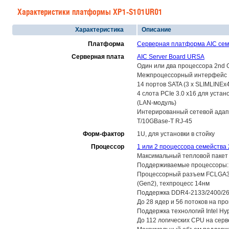
Характеристики платформы XP1-S101UR01
Характеристика
Описание
Платформа
Серверная платформа AIC сем
Серверная плата
AIC Server Board URSA
Один или два процессора 2nd G
Межпроцессорный интерфейс 10
14 портов SATA (3 x SLIMLINEx4
4 слота PCIe 3.0 x16 для устан
(LAN-модуль)
Интерированный сетевой адапт
T/10GBase-T RJ-45
Форм-фактор
1U, для установки в стойку
Процессор
1 или 2 процессора семейства 2
Максимальный тепловой пакет 
Поддерживаемые процессоры: Int
Процессорный разъем FCLGA3647
(Gen2), техпроцесс 14нм
Поддержка DDR4-2133/2400/266
До 28 ядер и 56 потоков на пр
Поддержка технологий Intel Hype
До 112 логических CPU на серве