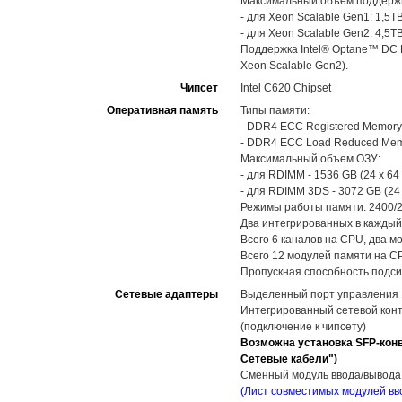
Максимальный объем поддержи
- для Xeon Scalable Gen1: 1,5
- для Xeon Scalable Gen2: 4,5T
Поддержка Intel® Optane™ DC P
Xeon Scalable Gen2).
Чипсет
Intel C620 Chipset
Оперативная память
Типы памяти:
- DDR4 ECC Registered Memory
- DDR4 ECC Load Reduced Mem
Максимальный объем ОЗУ:
- для RDIMM - 1536 GB (24 x 64
- для RDIMM 3DS - 3072 GB (24
Режимы работы памяти: 2400/2
Два интегрированных в каждый
Всего 6 каналов на CPU, два м
Всего 12 модулей памяти на C
Пропускная способность подси
Сетевые адаптеры
Выделенный порт управления 1
Интегрированный сетевой контро
(подключение к чипсету)
Возможна установка SFP-конв
Сетевые кабели")
Сменный модуль ввода/вывода 
(Лист совместимых модулей вв