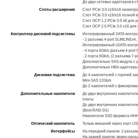
До двух сетевых адаптеров в с
Слоты расширения
Слот PCIe 3.0 x16/x16 низкоп
Слот PCIe 3.0 x16/x16 полной
Слот OCP 1.2 PCIe 3.0 x8 для 
Слот OCP 2.0 PCIe 3.0 x16 для
Контроллер дисковой подсистемы
Интегрированный SATA-контрол
- 2 разъема 4-port SLIMLINEx4,
Интегрированный sSATA-контро
- 4 порта 6Gb/s (разъем 4-port
- 2 порта 6Gb/s, (2 разъема 7-
Дополнительно SAS-модуль с у
Дополнительно HBA-адаптеры 
Дисковая подсистема
До 4 накопителей с горячей за
Mini-SAS 12Gb/s
До 2 накопителей с фиксирова
Дополнительные накопители
До двух внутренних накопител
платы
До двух внутренних накопителе
(Boot RAID 0/1)
Накопители SSD формата HHHL
Оптический накопитель
Только внешний через порт US
Интерфейсы
На передней панели: 2 разъем
На задней панели: видео-разъе