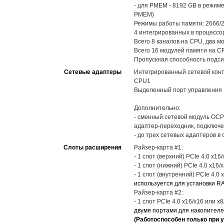
- для PMEM - 8192 GB в режиме
PMEM)
Режимы работы памяти: 2666/2
4 интегрированных в процессо
Всего 8 каналов на CPU, два м
Всего 16 модулей памяти на C
Пропускная способность подси
Сетевые адаптеры
Интегрированный сетевой контро
CPU1
Выделенный порт управления 1
Дополнительно:
- сменный сетевой модуль OCP3
адаптер-переходник, подключе
- до трех сетевых адаптеров в
Слоты расширения
Райзер-карта #1:
- 1 слот (верхний) PCIe 4.0 x16
- 1 слот (нижний) PCIe 4.0 x16
- 1 слот (внутренний) PCIe 4.0
используется для установки R
Райзер-карта #2:
- 1 слот PCIe 4.0 x16/x16 или 
двумя портами для накопителей
(Работоспособен только при у