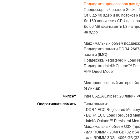
Поддержка процессоров для од
Процессорный разъем Socket-P4
От 8 до 40 ядер и 80 потоков н
До 160 логических CPU на серве
До 60 MB кэш-памяти L3 на про
на ядро
Максимальный объем поддерж
Поддержка памяти DDR4-2667/2
памяти (IMC)
Поддержка Registered и Load r
Поддержка Intel® Optane™ Pers
APP Direct Mode
Межпроцессорный интерфейс UPI
(4 линии)
Чипсет
Intel C621A Chipset, 20 линий P
Оперативная память
Типы памяти:
- DDR4 ECC Registered Memory
- DDR4 ECC Load Reduced Mem
- Intel® Optane™ Persistent M
Максимальный объем ОЗУ (про
- для RDIMM - 2048 GB (32 x 64
- для RDIMM 3DS - 4096 GB (32