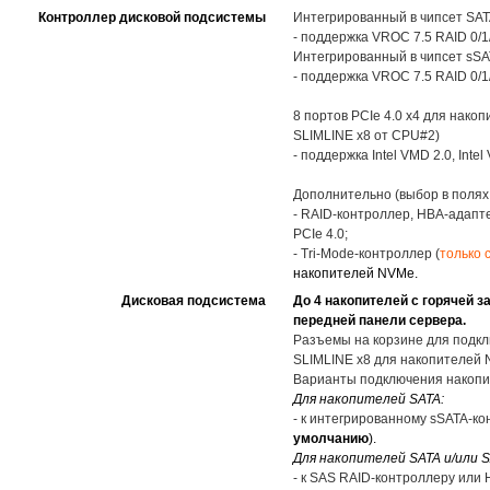
Контроллер дисковой подсистемы
Интегрированный в чипсет SATA
- поддержка VROC 7.5 RAID 0/1
Интегрированный в чипсет sSAT
- поддержка VROC 7.5 RAID 0/1
8 портов PCIe 4.0 x4 для нак
SLIMLINE x8 от CPU#2)
- поддержка Intel VMD 2.0, Int
Дополнительно (выбор в полях
- RAID-контроллер, HBA-адапт
PCIe 4.0;
- Tri-Mode-контроллер (
только 
накопителей NVMe.
Дисковая подсистема
До 4 накопителей с горячей з
передней панели сервера.
Разъемы на корзине для подкл
SLIMLINE x8 для накопителей N
Варианты подключения накопи
Для накопителей SATA:
- к интегрированному sSATA-ко
умолчанию
).
Для накопителей SATA и/или S
- к SAS RAID-контроллеру или