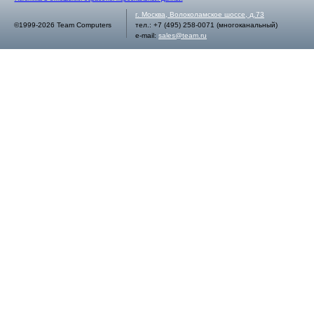
г.
Москва
,
Волоколамское шоссе, д.73
©1999-2026 Team Computers
тел.:
+7 (495) 258-0071
(многоканальный)
e-mail:
sales@team.ru