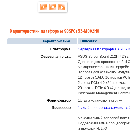
Характеристики платформы 90SF0153-M002H0
Характеристика
Описание
Платформа
Серверная платформа ASUS R
Серверная плата
ASUS Server Board Z12PP-D32
Один или два процессора 3rd G
Межпроцессорный интерфейс 11
32 слота для установки модул
12 портов SATA, 20 портов PCI
2 слота PCIe 4.0 x24 для устан
20 портов PCIe 4.0 x4 для по
Baseboard Management Control
Форм-фактор
1U, для установки в стойку
Процессор
1 или 2 процессора семейства 3
Максимальный тепловой пакет 
Поддерживаемые процессоры: Int
индексами H, L, Q