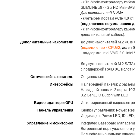
- к Tri-Mode-контроллеру кабе
SLIMLINE x8 -> 2 x HD Mini-SA
Для накопителей NVMe:
- к четырем портам PCIe 4.0 x
(
подключено по умолчанию д
- к Tri-Mode-контроллеру кабе
дополнительный кабель).
Дополнительные накопители
До двух накопителей M.2 PCIe 
(
подключение к CPU#2
, делят 
- поддержка Intel VMD 2.0, Int
До двух накопителей M.2 SATA 
с поддержкой RAID 0/1 в слот P
Оптический накопитель
Опционально
Интерфейсы
На передней панели: 2 разъема
На задней панели: 2 порта 10G
3.2 Gen1, ID Button with LED
Видео-адаптер и GPU
Интегрированный видеоконтро
Панель управления
Кнопки управления: Power, Rese
Индикация: Power LED, ID LED, M
Управление и мониторинг
Integrated Baseboard Managemen
Встроенный порт удаленного 
Полнофункциональное удаленно