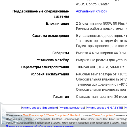
ASUS Control Center
Поддерживаемые операционные
Актуальный список
системы
Блок питания
2 блока питания 800W 80 Plus 
Режимы работы подсистемы пит
Система охлаждения
9 управляемых однороторных 
1 вентилятор в каждом блоке п
Радиаторы процессора с пасс
Габариты
Высота 4.4 см, ширина 44.0 см,
Установка в стойку
Выдвижные рельсы для установ
Параметры электропитания
100-240 VAC, 10-8 A, 50-60 Hz
Условия эксплуатации
Рабочая температура от +10°C
Относительная влажность от 
Температура хранения от -40°
Относительная влажность при
Гарантия
Стандартная гарантия 36 месяц
[
Купить сервер Supermicro
] [
Купить компьютер
] [
Купить сервер GIGABYTE
] [
К
Обозначения
"Тим Компьютерс"
,
"Team Computers"
,
Runbook
, логотип
"Team Computers"
являютс
Обозначения Celeron, Celeron Inside, Centrino, Centrino logo, Core Inside, Intel, Intel Core, Intel logo,
Pentium Inside являются товарными знаками, либо зарегистрированными товарными знаками, права
Политика в отношении обработки персональных данных