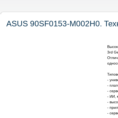
ASUS 90SF0153-M002H0. Техн
Высок
3rd Ge
Отли
однос
Типов
- уни
- пла
- сер
- ИИ,
- выс
- при
- сер