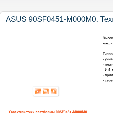
ASUS 90SF0451-M000M0. Техн
Высок
макси
Типов
- уни
- пла
- ИИ,
- при
- сер
Характеристики платформы 90SF0451-M000M0