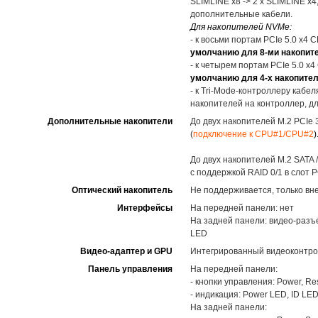
SLIMLINE x8 -> 2 x SLIMLINE x4
дополнительные кабели.
Для накопителей NVMe:
- к восьми портам PCIe 5.0 x4
умолчанию для 8-ми накопител
- к четырем портам PCIe 5.0 x
умолчанию для 4-х накопителе
- к Tri-Mode-контроллеру кабе
накопителей на контроллер, д
Дополнительные накопители
До двух накопителей M.2 PCIe 
(
подключение к CPU#1/CPU#2
)
До двух накопителей M.2 SATA 
с поддержкой RAID 0/1 в слот P
Оптический накопитель
Не поддерживается, только вн
Интерфейсы
На передней панели: нет
На задней панели: видео-разъем
LED
Видео-адаптер и GPU
Интегрированный видеоконтро
Панель управления
На передней панели:
- кнопки управления: Power, Res
- индикация: Power LED, ID LED
На задней панели: