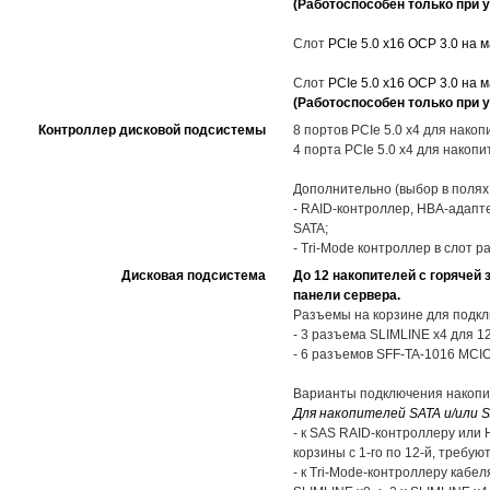
(Работоспособен только при у
Слот
PCIe 5.0
x16 OCP 3.0 на 
Слот
PCIe 5.0
x16 OCP 3.0 на 
(Работоспособен только при у
Контроллер дисковой подсистемы
8 портов PCIe 5.0 x4 для нак
4 порта PCIe 5.0 x4 для нако
Дополнительно (выбор в полях
- RAID-контроллер, HBA-адапте
SATA;
- Tri-Mode контроллер в слот
Дисковая подсистема
До 12 накопителей с горячей 
панели сервера.
Разъемы на корзине для подкл
- 3 разъема SLIMLINE x4 для 
- 6 разъемов SFF-TA-1016 MCIO
Варианты подключения накопи
Для накопителей SATA и/или S
- к SAS RAID-контроллеру или 
корзины с 1-го по 12-й, требу
- к Tri-Mode-контроллеру кабе