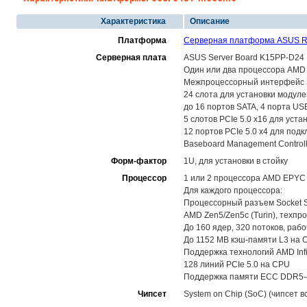
Характеристика
Описание
Платформа
Серверная платформа ASUS R
Серверная плата
ASUS Server Board K15PP-D24
Один или два процессора AMD 
Межпроцессорный интерфейс 38
24 слота для установки модул
до 16 портов SATA, 4 порта USB
5 слотов PCIe 5.0 x16 для уста
12 портов PCIe 5.0 x4 для под
Baseboard Management Control
Форм-фактор
1U, для установки в стойку
Процессор
1 или 2 процессора AMD EPYC
Для каждого процессора:
Процессорный разъем Socket S
AMD Zen5/Zen5c (Turin), техпро
До 160 ядер, 320 потоков, рабо
До 1152 MB кэш-памяти L3 на CP
Поддержка технологий AMD Infini
128 линий PCIe 5.0 на CPU
Поддержка памяти ECC DDR5-4
Чипсет
System on Chip (SoC) (чипсет в