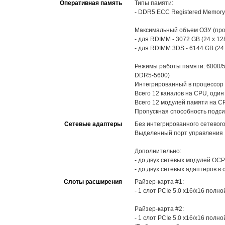
Оперативная память
Типы памяти:
- DDR5 ECC Registered Memory
Максимальный объем ОЗУ (про
- для RDIMM - 3072 GB (24 x 12
- для RDIMM 3DS - 6144 GB (24
Режимы работы памяти: 6000/5
DDR5-5600)
Интегрированный в процессор 
Всего 12 каналов на CPU, один
Всего 12 модулей памяти на C
Пропускная способность подси
Сетевые адаптеры
Без интегрированного сетевог
Выделенный порт управления 1
Дополнительно:
- до двух сетевых модулей OCP3
- до двух сетевых адаптеров в
Слоты расширения
Райзер-карта #1:
- 1 слот PCIe 5.0 x16/x16 полн
Райзер-карта #2:
- 1 слот PCIe 5.0 x16/x16 полн