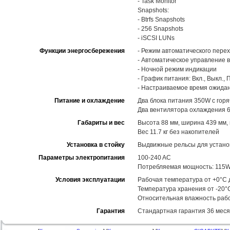
- Task Monitor
Snapshots:
- Btrfs Snapshots
- 256 Snapshots
- iSCSI LUNs
Функции энергосбережения
- Режим автоматического перех
- Автоматическое управление 
- Ночной режим индикации
- График питания: Вкл., Выкл.,
- Настраиваемое время ожидан
Питание и охлаждение
Два блока питания 350W с гор
Два вентилятора охлаждения 
Габариты и вес
Высота 88 мм, ширина 439 мм,
Вес 11.7 кг без накопителей
Установка в стойку
Выдвижные рельсы для установ
Параметры электропитания
100-240 AC
Потребляемая мощность: 115W 
Условия эксплуатации
Рабочая температура от +0°C 
Температура хранения от -20°
Относительная влажность рабо
Гарантия
Стандартная гарантия 36 меся