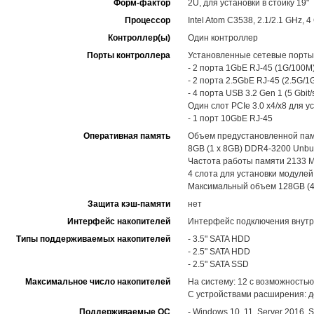
Форм-фактор
2U, для установки в стойку 19"
Процессор
Intel Atom C3538, 2.1/2.1 GHz,
Контроллер(ы)
Один контроллер
Порты контроллера
Установленные сетевые порты
- 2 порта 1GbE RJ-45 (1G/100M
- 2 порта 2.5GbE RJ-45 (2.5G/1
- 4 порта USB 3.2 Gen 1 (5 Gbi
Один слот PCIe 3.0 x4/x8 для 
- 1 порт 10GbE RJ-45
Оперативная память
Объем предустановленной памя
8GB (1 x 8GB) DDR4-3200 Unb
Частота работы памяти 2133 M
4 слота для установки модуле
Максимальный объем 128GB (
Защита кэш-памяти
нет
Интерфейс накопителей
Интерфейс подключения внутре
Типы поддерживаемых накопителей
- 3.5" SATA HDD
- 2.5" SATA HDD
- 2.5" SATA SSD
Максимальное число накопителей
На систему: 12 с возможность
С устройствами расширения: д
Поддерживаемые ОС
- Windows 10, 11, Server 2016, 