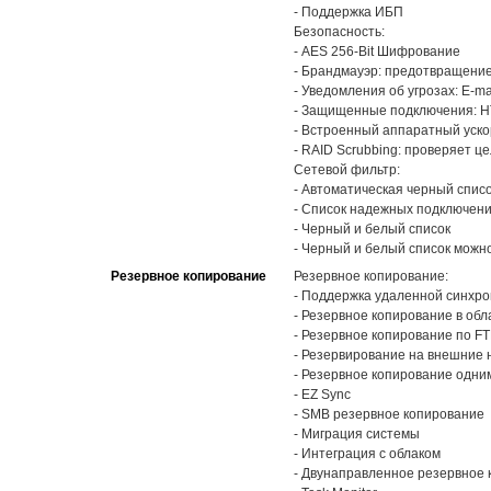
- Поддержка ИБП
Безопасность:
- AES 256-Bit Шифрование
- Брандмауэр: предотвращени
- Уведомления об угрозах: E-ma
- Защищенные подключения: HT
- Встроенный аппаратный уск
- RAID Scrubbing: проверяет ц
Сетевой фильтр:
- Автоматическая черный спис
- Cписок надежных подключен
- Черный и белый список
- Черный и белый список можн
Резервное копирование
Резервное копирование:
- Поддержка удаленной синхр
- Резервное копирование в обл
- Резервное копирование по F
- Резервирование на внешние 
- Резервное копирование одни
- EZ Sync
- SMB резервное копирование
- Миграция системы
- Интеграция с облаком
- Двунаправленное резервное