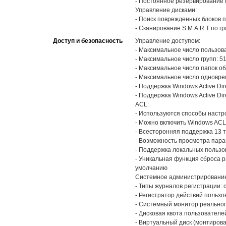
- Постоянное резервирование 
Управление дисками:
- Поиск поврежденных блоков 
- Сканирование S.M.A.R.T по г
Доступ и безопасность
Управление доступом:
- Максимальное число пользов
- Максимальное число групп: 5
- Максимальное число папок об
- Максимальное число одновр
- Поддержка Windows Active Dir
- Поддержка Windows Active Dir
ACL:
- Используются способы настр
- Можно включить Windows AC
- Всесторонняя поддержка 13
- Возможность просмотра пар
- Поддержка локальных пользо
- Уникальная функция сброса 
умолчанию
Системное администрировани
- Типы журналов регистрации:
- Регистратор действий польз
- Системный монитор реально
- Дисковая квота пользователе
- Виртуальный диск (монтирова