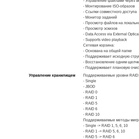
- Управление файлами через 
- Монтирование ISO-образов
- Ссылки совместного доступа
- Монитор заданий
- Просмотр файлов на локальн
- Просмотр эскизов
- Data Access via External Optica
- Supports video playback
Сетевая корзина:
- Основана на общей папке
- Поддерживает исходную стру
- Восстановление одним щелч
- Поддерживает плановую очис
Управление хранилищем
Поддерживаемые уровни RAID
- Single
- JBOD
- RAID 0
- RAID 1
- RAID 5
- RAID 6
- RAID 10
Поддерживаемые методы мигра
- Single -> RAID 1, 5, 6, 10
- RAID 1 -> RAID 5, 6, 10
- RAID 5 -> RAID 6