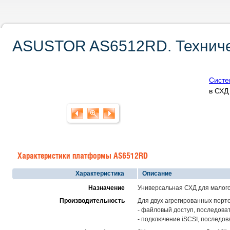
ASUSTOR AS6512RD. Техниче
Сист
в СХ
Характеристики платформы AS6512RD
Характеристика
Описание
Назначение
Универсальная СХД для малого
Производительность
Для двух агрегированных порто
- файловый доступ, последова
- подключение iSCSI, последов