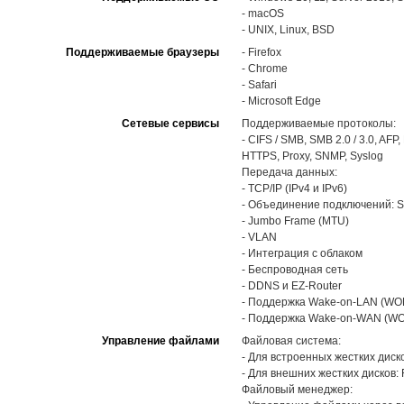
- macOS
- UNIX, Linux, BSD
Поддерживаемые браузеры
- Firefox
- Chrome
- Safari
- Microsoft Edge
Сетевые сервисы
Поддерживаемые протоколы:
- CIFS / SMB, SMB 2.0 / 3.0, A
HTTPS, Proxy, SNMP, Syslog
Передача данных:
- TCP/IP (IPv4 и IPv6)
- Объединение подключений: Sup
- Jumbo Frame (MTU)
- VLAN
- Интеграция с облаком
- Беспроводная сеть
- DDNS и EZ-Router
- Поддержка Wake-on-LAN (WO
- Поддержка Wake-on-WAN (W
Управление файлами
Файловая система:
- Для встроенных жестких дисков
- Для внешних жестких дисков: 
Файловый менеджер: