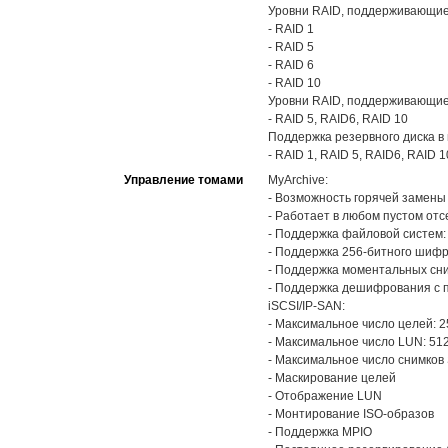
Уровни RAID, поддерживающие
- RAID 1
- RAID 5
- RAID 6
- RAID 10
Уровни RAID, поддерживающие
- RAID 5, RAID6, RAID 10
Поддержка резервного диска в
- RAID 1, RAID 5, RAID6, RAID 1
Управление томами
MyArchive:
- Возможность горячей замен
- Работает в любом пустом от
- Поддержка файловой систем: E
- Поддержка 256-битного шифр
- Поддержка моментальных сним
- Поддержка дешифрования с
iSCSI/IP-SAN:
- Максимальное число целей: 2
- Максимальное число LUN: 51
- Максимальное число снимков 
- Маскирование целей
- Отображение LUN
- Монтирование ISO-образов
- Поддержка MPIO