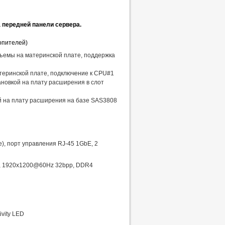
а передней панели сервера.
опителей)
азъемы на материнской плате, поддержка
атеринской плате, подключение к CPU#1
ановкой на плату расширения в слот
ой на плату расширения на базе SAS3808
), порт управления RJ-45 1GbE, 2
r, 1920x1200@60Hz 32bpp, DDR4
ivity LED