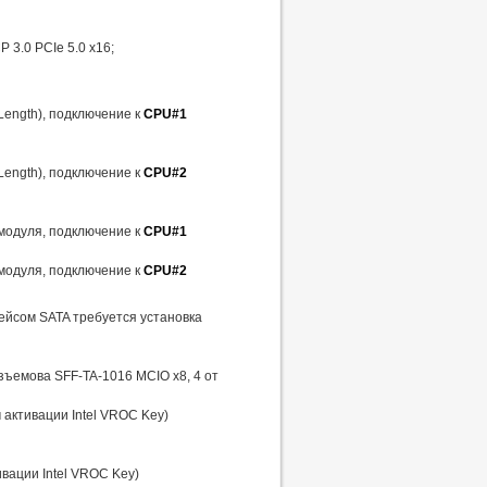
 3.0 PCIe 5.0 x16;
 Length), подключение к
CPU#1
 Length), подключение к
CPU#2
 модуля, подключение к
CPU#1
 модуля, подключение к
CPU#2
ейсом SATA требуется установка
зъемова SFF-TA-1016 MCIO x8, 4 от
ч активации Intel VROC Key)
ивации Intel VROC Key)