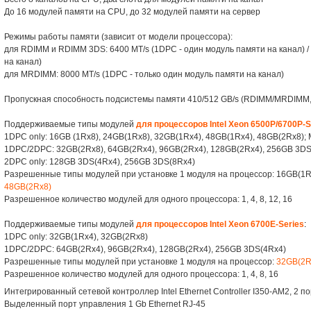
До 16 модулей памяти на CPU, до 32 модулей памяти на сервер
Режимы работы памяти (зависит от модели процессора):
для RDIMM и RDIMM 3DS: 6400 MT/s (1DPC - один модуль памяти на канал) /
на канал)
для MRDIMM: 8000 MT/s (1DPC - только один модуль памяти на канал)
Пропускная способность подсистемы памяти 410/512 GB/s (RDIMM/MRDIMM, 
Поддерживаемые типы модулей
для процессоров Intel Xeon 6500P/6700P-S
1DPC only: 16GB (1Rx8), 24GB(1Rx8), 32GB(1Rx4), 48GB(1Rx4), 48GB(2Rx8)
1DPC/2DPC: 32GB(2Rx8), 64GB(2Rx4), 96GB(2Rx4), 128GB(2Rx4), 256GB 3DS
2DPC only: 128GB 3DS(4Rx4), 256GB 3DS(8Rx4)
Разрешенные типы модулей при установке 1 модуля на процессор: 16GB(1R
48GB(2Rx8)
Разрешенное количество модулей для одного процессора: 1, 4, 8, 12, 16
Поддерживаемые типы модулей
для процессоров Intel Xeon 6700E-Series
:
1DPC only: 32GB(1Rx4), 32GB(2Rx8)
1DPC/2DPC: 64GB(2Rx4), 96GB(2Rx4), 128GB(2Rx4), 256GB 3DS(4Rx4)
Разрешенные типы модулей при установке 1 модуля на процессор:
32GB(2R
Разрешенное количество модулей для одного процессора: 1, 4, 8, 16
Интегрированный сетевой контроллер Intel Ethernet Controller I350-AM2, 2 п
Выделенный порт управления 1 Gb Ethernet RJ-45