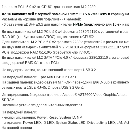
1 разъем PCIe 5.0 x2 от CPU#1 для накопителя M.2 2280
До 16 накопителей с горячей заменой 7.5mm E3.S
NVMe Gen5
в корзину н
Разъемы на корзине для подключения кабелей:
- 6 разъемов EDSFF E3.S для накопителей
NVMe
(подключено для 16-ти нак
До двух накопителей M.2 PCIe 5.0 x4 формата 2280/22110 с установкой в р
RAID 0/1 (требуется ключ VROC), подключение к CPU#2
Один накопитель M.2 PCIe 5.0 x2 формата 2280 с установкой в разъем на м
До двух или четырех накопителей M.2 PCIe 3.0 x4 формата 2280/22110 с уст
PCIe, поддержка RAID 0/1/10/5 (требуется ключ VROC)
До двух накопителей M.2 SATA / PCIe 4.0 x4 формата 2280/22110 с установк
с поддержкой RAID 0/1 в слот PCIe
Не поддерживается, только внешний через порт USB 3.2.
На передней панели: 1 разъем USB 3.2 Gen1
На задней панели: видео-разъем Mini-DP (переходник для D-Sub в комплекте
сетевых порта 1GbE RJ-45, 2 порта USB 3.2 Gen1
Интегрированный видеоконтроллер Aspeed® AST2600 Video Graphic Adapte
SDRAM.
Возможна установка дополнительных видеокарт.
На передней панели:
- кнопки управления: Power, Reset, System ID, NMI
- индикация: Power LED, ID LED, System Status LED, Drive activity LED, LAN Act
На задней панели: