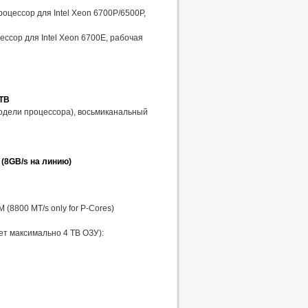
роцессор для Intel Xeon 6700P/6500P,
ессор для Intel Xeon 6700E, рабочая
TB
одели процессора), восьмиканальный
 (8GB/s на линию)
(8800 MT/s only for P-Cores)
т максимально 4 TB ОЗУ):