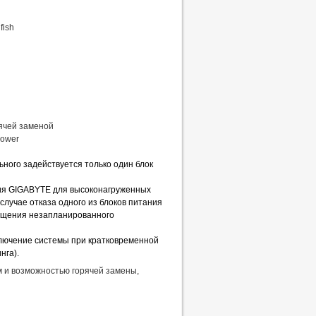
fish
рячей заменой
Power
ного задействуется только один блок
гия GIGABYTE для высоконагруженных
лучае отказа одного из блоков питания
ащения незапланированного
ключение системы при кратковременной
нга).
 и возможностью горячей замены,