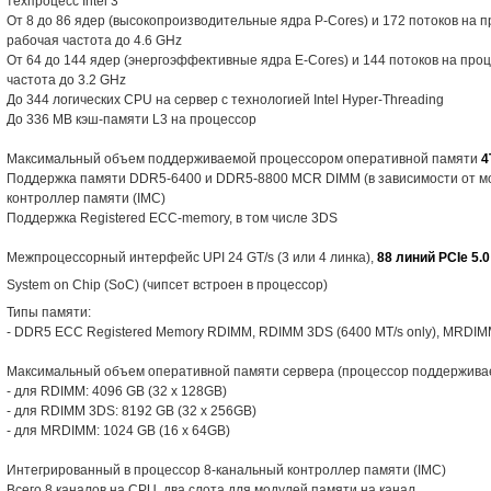
техпроцесс Intel 3
От 8 до 86 ядер (высокопроизводительные ядра P-Cores) и 172 потоков на п
рабочая частота до 4.6 GHz
От 64 до 144 ядер (энергоэффективные ядра E-Cores) и 144 потоков на проц
частота до 3.2 GHz
До 344 логических CPU на сервер с технологией Intel Hyper-Threading
До 336 MB кэш-памяти L3 на процессор
Максимальный объем поддерживаемой процессором оперативной памяти
4
Поддержка памяти DDR5-6400 и DDR5-8800 MCR DIMM (в зависимости от м
контроллер памяти (IMC)
Поддержка Registered ECC-memory, в том числе 3DS
Межпроцессорный интерфейс UPI 24 GT/s (3 или 4 линка),
88 линий PCIe 5.0
System on Chip (SoC) (чипсет встроен в процессор)
Типы памяти:
- DDR5 ECC Registered Memory RDIMM, RDIMM 3DS (6400 MT/s only), MRDIMM 
Максимальный объем оперативной памяти сервера (процессор поддерживае
- для RDIMM: 4096 GB (32 x 128GB)
- для RDIMM 3DS: 8192 GB (32 x 256GB)
- для MRDIMM: 1024 GB (16 x 64GB)
Интегрированный в процессор 8-канальный контроллер памяти (IMC)
Всего 8 каналов на CPU, два слота для модулей памяти на канал