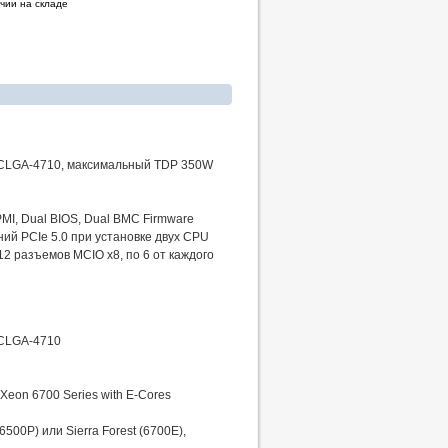
чии на складе
, FCLGA-4710, максимальный TDP 350W
PMI, Dual BIOS, Dual BMC Firmware
ний PCIe 5.0 при установке двух CPU
2 разъемов MCIO x8, по 6 от каждого
FCLGA-4710
 Xeon 6700 Series with E-Cores
500P) или Sierra Forest (6700E),