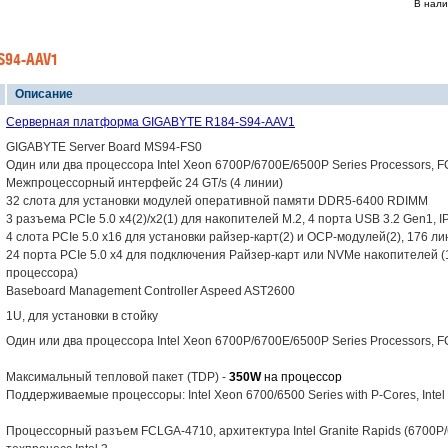
В нали
S94-AAV1
Описание
Серверная платформа GIGABYTE R184-S94-AAV1
GIGABYTE Server Board MS94-FS0
Один или два процессора Intel Xeon 6700P/6700E/6500P Series Processors
Межпроцессорный интерфейс 24 GT/s (4 линии)
32 слота для установки модулей оперативной памяти DDR5-6400 RDIMM
3 разъема PCIe 5.0 x4(2)/x2(1) для накопителей M.2, 4 порта USB 3.2 Gen1, I
4 слота PCIe 5.0 x16 для установки райзер-карт(2) и OCP-модулей(2), 176 ли
24 порта PCIe 5.0 x4 для подключения Райзер-карт или NVMe накопителей (1
процессора)
Baseboard Management Controller Aspeed AST2600
1U, для установки в стойку
Один или два процессора Intel Xeon 6700P/6700E/6500P Series Processors, 
Максимальный тепловой пакет (TDP) -
350W
на процессор
Поддерживаемые процессоры: Intel Xeon 6700/6500 Series with P-Cores, Intel
Процессорный разъем FCLGA-4710, архитектура Intel Granite Rapids (6700P/6