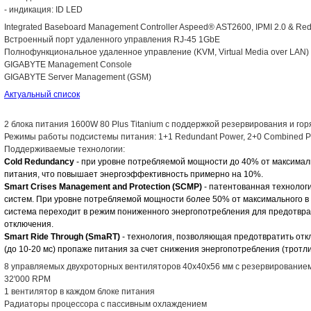
- индикация: ID LED
Integrated Baseboard Management Controller Aspeed® AST2600, IPMI 2.0 & Red
Встроенный порт удаленного управления RJ-45 1GbE
Полнофункциональное удаленное управление (KVM, Virtual Media over LAN)
GIGABYTE Management Console
GIGABYTE Server Management (GSM)
Актуальный список
2 блока питания 1600W 80 Plus Titanium с поддержкой резервирования и го
Режимы работы подсистемы питания: 1+1 Redundant Power, 2+0 Combined 
Поддерживаемые технологии:
Cold Redundancy
- при уровне потребляемой мощности до 40% от максималь
питания, что повышает энергоэффективность примерно на 10%.
Smart Crises Management and Protection (SCMP)
- патентованная техноло
систем. При уровне потребляемой мощности более 50% от максимального в с
система переходит в режим пониженного энергопотребления для предотвр
отключения.
Smart Ride Through (SmaRT)
- технология, позволяющая предотвратить от
(до 10-20 мс) пропаже питания за счет снижения энергопотребления (тротли
8 управляемых двухроторных вентиляторов 40x40x56 мм с резервированием
32'000 RPM
1 вентилятор в каждом блоке питания
Радиаторы процессора с пассивным охлаждением