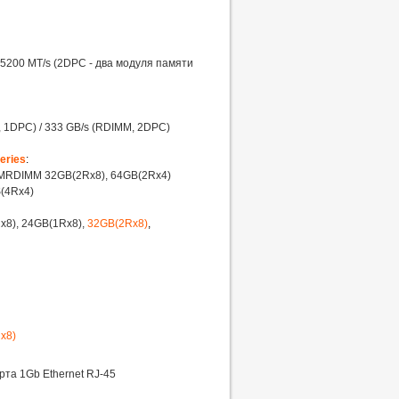
 5200 MT/s (2DPC - два модуля памяти
1DPC) / 333 GB/s (RDIMM, 2DPC)
eries
:
; MRDIMM 32GB(2Rx8), 64GB(2Rx4)
(4Rx4)
x8), 24GB(1Rx8),
32GB(2Rx8)
,
x8)
орта 1Gb Ethernet RJ-45