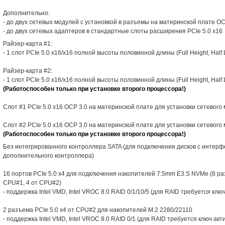
Дополнительно:
- до двух сетевых модулей с установкой в разъемы на материнской плате OCP
- до двух сетевых адаптеров в стандартные слоты расширения PCIe 5.0 x16
Райзер-карта #1:
- 1 слот PCIe 5.0 x16/x16 полной высоты половинной длины (Full Height, Half
Райзер-карта #2:
- 1 слот PCIe 5.0 x16/x16 полной высоты половинной длины (Full Height, Half
(Работоспособен только при установке второго процессора!)
Слот #1 PCIe 5.0 x16 OCP 3.0 на материнской плате для установки сетевого
Слот #2 PCIe 5.0 x16 OCP 3.0 на материнской плате для установки сетевого
(Работоспособен только при установке второго процессора!)
Без интегрированного контроллера SATA (для подключения дисков с интерф
дополнительного контроллера)
16 портов PCIe 5.0 x4 для подключения накопителей 7.5mm E3.S NVMe (8 ра
CPU#1, 4 от CPU#2)
- поддержка Intel VMD, Intel VROC 8.0 RAID 0/1/10/5 (для RAID требуется клю
2 разъема PCIe 5.0 x4 от CPU#2 для накопителей M.2 2280/22110
- поддержка Intel VMD, Intel VROC 8.0 RAID 0/1 (для RAID требуется ключ акт