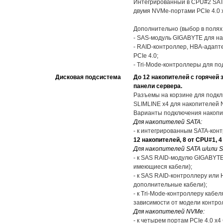
Интегрированный в CPU#2 SATA-
двумя NVMe-портами PCIe 4.0 
Дополнительно (выбор в полях
- SAS-модуль GIGABYTE для на
- RAID-контроллер, HBA-адапт
PCIe 4.0;
- Tri-Mode-контроллеры для п
Дисковая подсистема
До 12 накопителей с горячей
панели сервера.
Разъемы на корзине для подкл
SLIMLINE x4 для накопителей N
Варианты подключения накопи
Для накопителей SATA:
- к интегрированным SATA-кон
12 накопителей, 8 от CPU#1, 
Для накопителей SATA и/или S
- к SAS RAID-модулю GIGABYTE
имеющиеся кабели);
- к SAS RAID-контроллеру или 
дополнительные кабели);
- к Tri-Mode-контроллеру кабел
зависимости от модели контро
Для накопителей NVMe:
- к четырем портам PCIe 4.0 x