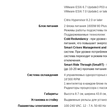
VMware ESXi 6.7 Update3 P03 or
VMware ESXi 7.0 Update1 or lat
Citrix Hypervisor 8.2.0 or later
Блок питания
2 блока питания 1600W 80 Plus
Режимы работы подсистемы пит
Поддерживаемые технологии:
Cold Redundancy
- при уровне
питания, что повышает энерг
Smart Crises Management and 
систем. При уровне потребляе
система переходит в режим п
отключения.
Smart Ride Through (SmaRT)
-
(до 10-20 мс) пропаже питания
Система охлаждения
4 управляемых однороторных в
16'300 RPM
1 вентилятор в каждом блоке п
Радиаторы процессора с пасс
Габариты
Высота 8.7 см, ширина 43.8 см,
Установка в стойку
Выдвижные рельсы для установ
Параметры электропитания
100-240 VAC, 12 - 7 A, 50-60 Hz