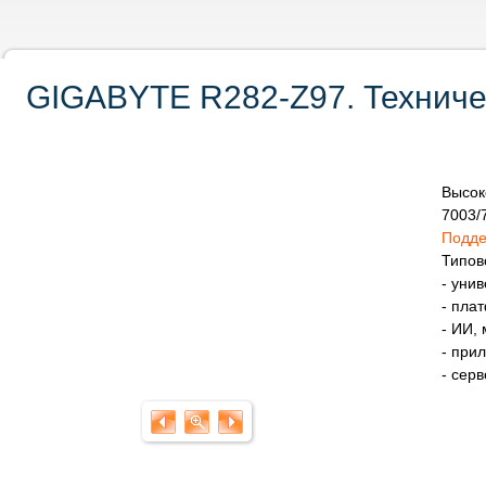
GIGABYTE R282-Z97. Техниче
Высо
7003/
Подде
Типов
- уни
- пла
- ИИ,
- при
- сер