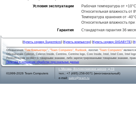
Условия эксплуатации
Рабочая температура от +10°C
Относительная влажность от 
Температура хранения от -40°
Относительная влажность при
Гарантия
Стандартная гарантия 36 месяц
[
Купить сервер Supermicro
] [
Купить компьютер
] [
Купить сервер GIGABYTE
] [
К
Обозначения
"Тим Компьютерс"
,
"Team Computers"
,
Runbook
, логотип
"Team Computers"
являютс
Обозначения Celeron, Celeron Inside, Centrino, Centrino logo, Core Inside, Intel, Intel Core, Intel logo,
Pentium Inside являются товарными знаками, либо зарегистрированными товарными знаками, права
Политика в отношении обработки персональных данных
г.
Москва
,
Волоколамское шоссе, д.73
©1999-2026 Team Computers
тел.:
+7 (495) 258-0071
(многоканальный)
e-mail:
sales@team.ru