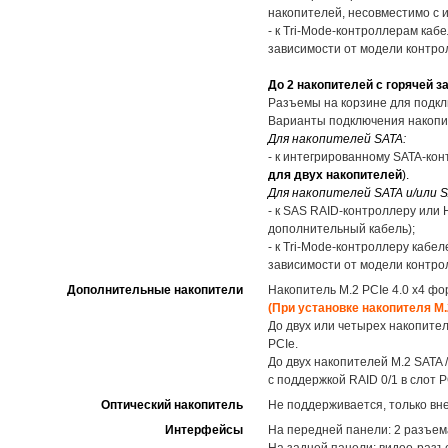
накопителей, несовместимо с 
- к Tri-Mode-контроллерам кабе
зависимости от модели контрол
До 2 накопителей с горячей з
Разъемы на корзине для подкл
Варианты подключения накопи
Для накопителей SATA:
- к интегрированному SATA-кон
для двух накопителей
).
Для накопителей SATA и/или S
- к SAS RAID-контроллеру или 
дополнительный кабель);
- к Tri-Mode-контроллеру кабел
зависимости от модели контро
Дополнительные накопители
Накопитель M.2 PCIe 4.0 x4 фо
(При установке накопителя M
До двух или четырех накопител
PCIe.
До двух накопителей M.2 SATA 
с поддержкой RAID 0/1 в слот P
Оптический накопитель
Не поддерживается, только вн
Интерфейсы
На передней панели: 2 разъем