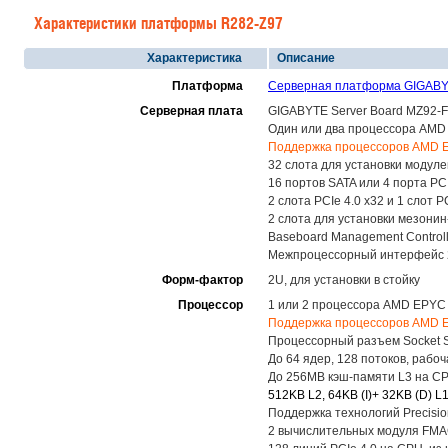
Характеристики платформы R282-Z97
Характеристика
Описание
Платформа
Серверная платформа GIGABYTE
Серверная плата
GIGABYTE Server Board MZ92-FS
Один или два процессора AMD 
Поддержка процессоров AMD E
32 слота для установки модул
16 портов SATA или 4 порта PC
2 слота PCIe 4.0 x32 и 1 слот 
2 слота для установки мезонин-
Baseboard Management Control
Межпроцессорный интерфейс 25
Форм-фактор
2U, для установки в стойку
Процессор
1 или 2 процессора AMD EPYC 
Поддержка процессоров AMD E
Процессорный разъем Socket SP
До 64 ядер, 128 потоков, рабоч
До 256MB кэш-памяти L3 на C
512KB L2, 64KB (I)+ 32KB (D) L
Поддержка технологий Precisio
2 вычислительных модуля FMAC