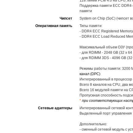
128 линий PCIe 4.0 на CPU, и
Поддержка памяти ECC DDR4-32
памяти
Чипсет
System on Chip (SoC) (чипсет в
Оперативная память
Типы памяти:
- DDR4 ECC Registered Memory
- DDR4 ECC Load Reduced Mem
Максимальный объем ОЗУ (про
- для RDIMM - 2048 GB (32 x 64
- для RDIMM 3DS - 4096 GB (32
Режимы работы памяти: 3200 MT
канал (DPC)
Интегрированный в процессор 
Всего 8 каналов на CPU, два м
Всего 16 модулей памяти на C
Пропускная способность подсис
*
при соответствующих наст
Сетевые адаптеры
Интегрированный сетевой контро
Выделенный порт управления 1
Дополнительно:
- сменный сетевой модуль с ус