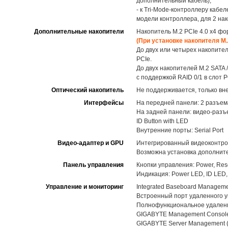
дополнительный кабель);
- к Tri-Mode-контроллеру кабел
модели контроллера, для 2 на
Дополнительные накопители
Накопитель M.2 PCIe 4.0 x4 фо
(При установке накопителя M
До двух или четырех накопител
PCIe.
До двух накопителей M.2 SATA 
с поддержкой RAID 0/1 в слот P
Оптический накопитель
Не поддерживается, только вн
Интерфейсы
На передней панели: 2 разъем
На задней панели: видео-разъе
ID Button with LED
Внутренние порты: Serial Port
Видео-адаптер и GPU
Интегрированный видеоконтро
Возможна установка дополните
Панель управления
Кнопки управления: Power, Rese
Индикация: Power LED, ID LED, S
Управление и мониторинг
Integrated Baseboard Managemen
Встроенный порт удаленного 
Полнофункциональное удаленно
GIGABYTE Management Consol
GIGABYTE Server Management 