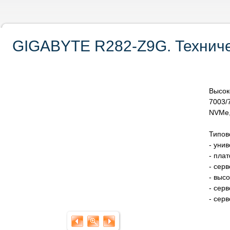
GIGABYTE R282-Z9G. Техниче
Высо
7003/
NVMe,
Типов
- уни
- пла
- сер
- выс
- сер
- сер