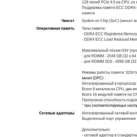
128 линий PCIe 4.0 на CPU, и
Поддержка памяти ECC DDR4-32
памяти
Чипсет
System on Chip (SoC) (чипсет в
Оперативная память
Типы памяти:
- DDR4 ECC Registered Memory
- DDR4 ECC Load Reduced Mem
Максимальный объем ОЗУ (про
- для RDIMM - 2048 GB (32 x 64
- для RDIMM 3DS - 4096 GB (32
Режимы работы памяти: 3200 MT
канал (DPC)
Интегрированный в процессор 
Всего 8 каналов на CPU, два м
Всего 16 модулей памяти на C
Пропускная способность подсис
*
при соответствующих наст
Сетевые адаптеры
Интегрированный сетевой контро
Выделенный порт управления 1
Дополнительно:
- сетевой адаптер в стандартн