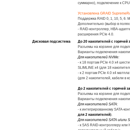
суммарно), подключение к CP
Установлена GRAID SupremeRA
Поддержка RAID 0, 1, 10, 5, 
Дополнительно (выбор в полях
- RAID-контроллер, HBA-адапте
расширения PCIe 4.0.
Дисковая подсистема
До 20 накопителей с горячей 
Разъемы на корзине для подкл
Варианты подключения накопи
Для накопителей NVMe:
- к 18 портам PCIe 4.0 x4 шес
SLIMLINE x4 (для 18 накопителе
- к 2 портам PCIe 4.0 x4 матп
(для 2 накопителей, кабели в к
До 2 накопителей с горячей з
Разъемы на корзине для подкл
Варианты подключения накопи
Для накопителей SATA:
- к интегрированному SATA-кон
для 2 накопителей
).
Для накопителей SATA и/или S
- к SAS RAID-контроллеру или 