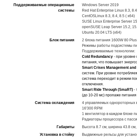
Поддерживаемые операционные
Windows Server 2019
системы
Red Hat Enterprise Linux 8.3, 8.4,
CentOSLinux 8.3, 8.4, 8.5 ( x64)
SUSE Linux Enterprise Server 15
openSUSE Leap Server 15.2, 15.
Ubuntu 20.04 LTS (x64)
Блок питания
2 блока питания 1600W 80 Plus
Режимы работы подсистемы пит
Поддерживаемые технологии:
Cold Redundancy
- при уровне
питания, что повышает энерг
Smart Crises Management and 
систем. При уровне потребляе
система переходит в режим п
отключения.
Smart Ride Through (SmaRT)
-
(до 10-20 мс) пропаже питания
Система охлаждения
4 управляемых однороторных в
16'300 RPM
1 вентилятор в каждом блоке п
Радиаторы процессора с пасс
Габариты
Высота 8.7 см, ширина 43.8 см,
Установка в стойку
Выдвижные рельсы для установ