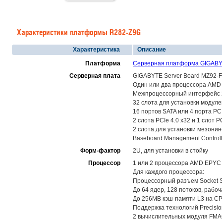
Характеристики платформы R282-Z9G
Характеристика
Описание
Платформа
Серверная платформа GIGABYT
Серверная плата
GIGABYTE Server Board MZ92-F
Один или два процессора AMD 
Межпроцессорный интерфейс 25
32 слота для установки модул
16 портов SATA или 4 порта PC
2 слота PCIe 4.0 x32 и 1 слот 
2 слота для установки мезонин-
Baseboard Management Control
Форм-фактор
2U, для установки в стойку
Процессор
1 или 2 процессора AMD EPYC
Для каждого процессора:
Процессорный разъем Socket SP
До 64 ядер, 128 потоков, рабоч
До 256MB кэш-памяти L3 на CPU
Поддержка технологий Precisio
2 вычислительных модуля FMAC