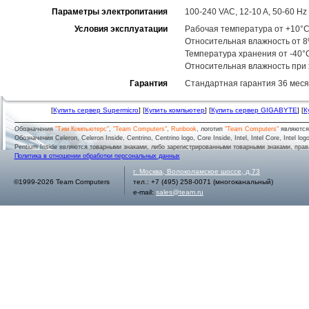
Параметры электропитания
100-240 VAC, 12-10 A, 50-60 Hz
Условия эксплуатации
Рабочая температура от +10°C
Относительная влажность от 
Температура хранения от -40°
Относительная влажность при
Гарантия
Стандартная гарантия 36 месяц
[
Купить сервер Supermicro
] [
Купить компьютер
] [
Купить сервер GIGABYTE
] [
К
Обозначения
"Тим Компьютерс"
,
"Team Computers"
,
Runbook
, логотип
"Team Computers"
являютс
Обозначения Celeron, Celeron Inside, Centrino, Centrino logo, Core Inside, Intel, Intel Core, Intel logo,
Pentium Inside являются товарными знаками, либо зарегистрированными товарными знаками, права
Политика в отношении обработки персональных данных
г.
Москва
,
Волоколамское шоссе, д.73
©1999-2026 Team Computers
тел.:
+7 (495) 258-0071
(многоканальный)
e-mail:
sales@team.ru