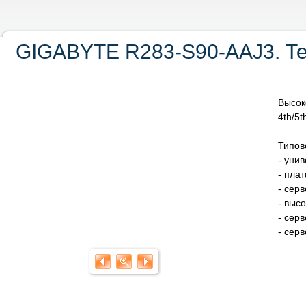
GIGABYTE R283-S90-AAJ3. Те
Высок
4th/5t
Типов
- уни
- пла
- сер
- выс
- сер
- сер