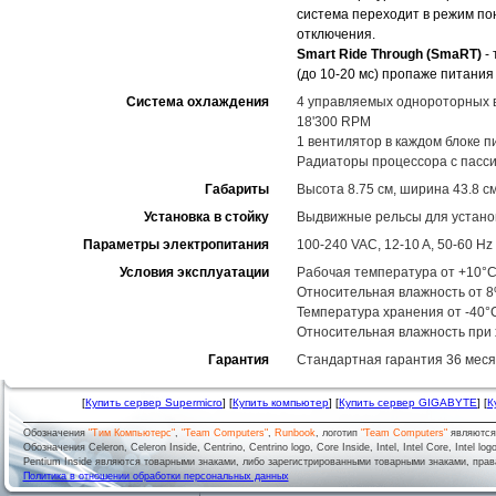
система переходит в режим п
отключения.
Smart Ride Through (SmaRT)
-
(до 10-20 мс) пропаже питания
Система охлаждения
4 управляемых однороторных в
18'300 RPM
1 вентилятор в каждом блоке п
Радиаторы процессора с пасс
Габариты
Высота 8.75 см, ширина 43.8 см
Установка в стойку
Выдвижные рельсы для установ
Параметры электропитания
100-240 VAC, 12-10 A, 50-60 Hz
Условия эксплуатации
Рабочая температура от +10°C
Относительная влажность от 
Температура хранения от -40°
Относительная влажность при
Гарантия
Стандартная гарантия 36 месяц
[
Купить сервер Supermicro
] [
Купить компьютер
] [
Купить сервер GIGABYTE
] [
К
Обозначения
"Тим Компьютерс"
,
"Team Computers"
,
Runbook
, логотип
"Team Computers"
являютс
Обозначения Celeron, Celeron Inside, Centrino, Centrino logo, Core Inside, Intel, Intel Core, Intel logo,
Pentium Inside являются товарными знаками, либо зарегистрированными товарными знаками, права
Политика в отношении обработки персональных данных