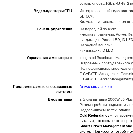
сетевых порта 1GbE RJ-45, 2 п
Видео-адаптер и GPU
Интегрированный видеоконтро
SDRAM.
Возможна установка дополните
Панель управления
На передней панели:
- кнопки управления: Power, Res
- индикация: Power LED, ID LED,
На задней панели:
- индикация: ID LED
Управление и мониторинг
Integrated Baseboard Managemen
Встроенный порт удаленного 
Полнофункциональное удаленно
GIGABYTE Management Consol
GIGABYTE Server Management 
Поддерживаемые операционные
Актуальный список
системы
Блок питания
2 блока питания 2000W 80 Plus
Режимы работы подсистемы пит
Поддерживаемые технологии:
Cold Redundancy
- при уровне
питания, что повышает энерг
Smart Crises Management and 
систем. При уровне потребляе