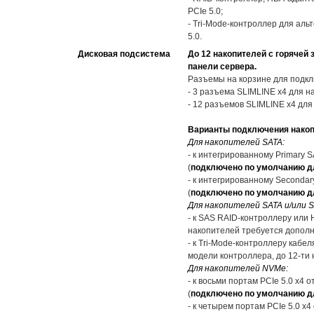
PCIe 5.0;
- Tri-Mode-контроллер для ал
5.0.
Дисковая подсистема
До 12 накопителей с горячей 
панели сервера.
Разъемы на корзине для подкл
- 3 разъема SLIMLINE x4 для 
- 12 разъемов SLIMLINE x4 для
Варианты подключения накоп
Для накопителей SATA:
- к интегрированному Primary 
(
подключено по умолчанию дл
- к интегрированному Seconda
(
подключено по умолчанию дл
Для накопителей SATA и/или S
- к SAS RAID-контроллеру или 
накопителей требуется дополн
- к Tri-Mode-контроллеру кабел
модели контроллера, до 12-ти
Для накопителей NVMe:
- к восьми портам PCIe 5.0 x4
(
подключено по умолчанию дл
- к четырем портам PCIe 5.0 x