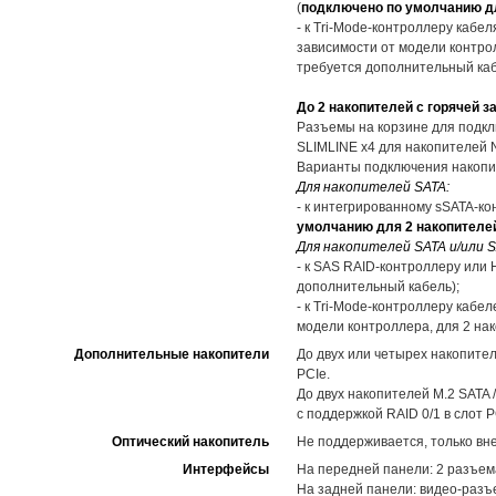
(
подключено по умолчанию дл
- к Tri-Mode-контроллеру кабел
зависимости от модели контро
требуется дополнительный каб
До 2 накопителей с горячей з
Разъемы на корзине для подкл
SLIMLINE x4 для накопителей N
Варианты подключения накопи
Для накопителей SATA:
- к интегрированному sSATA-ко
умолчанию для 2 накопителе
Для накопителей SATA и/или S
- к SAS RAID-контроллеру или 
дополнительный кабель);
- к Tri-Mode-контроллеру кабел
модели контроллера, для 2 на
Дополнительные накопители
До двух или четырех накопител
PCIe.
До двух накопителей M.2 SATA 
с поддержкой RAID 0/1 в слот P
Оптический накопитель
Не поддерживается, только вн
Интерфейсы
На передней панели: 2 разъем
На задней панели: видео-разъе