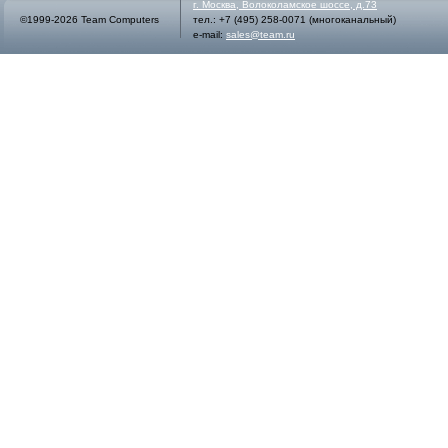
г.
Москва
,
Волоколамское шоссе, д.73
©1999-2026 Team Computers
тел.:
+7 (495) 258-0071
(многоканальный)
e-mail:
sales@team.ru