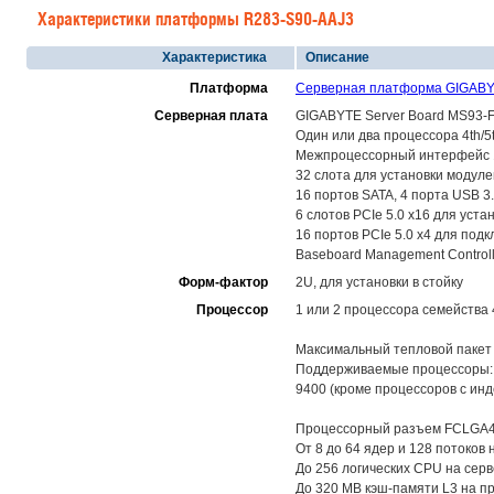
Характеристики платформы R283-S90-AAJ3
Характеристика
Описание
Платформа
Серверная платформа GIGABY
Серверная плата
GIGABYTE Server Board MS93-
Один или два процессора 4th/5
Межпроцессорный интерфейс 16
32 слота для установки модул
16 портов SATA, 4 порта USB 3.
6 слотов PCIe 5.0 x16 для уст
16 портов PCIe 5.0 x4 для по
Baseboard Management Control
Форм-фактор
2U, для установки в стойку
Процессор
1 или 2 процессора семейства 4
Максимальный тепловой пакет 
Поддерживаемые процессоры: In
9400 (кроме процессоров с инд
Процессорный разъем FCLGA4677
От 8 до 64 ядер и 128 потоков 
До 256 логических CPU на серве
До 320 MB кэш-памяти L3 на п