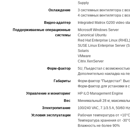
Supply
Охлаждение
3 системных вентилятора с во
4 системных вентилятора с во
Видео-адаптер
Integrated Matrox G200 video st
Поддерживаемые операционные
Microsoft Windows Server
системы
Canonical Ubuntu
Red Hat Enterprise Linux (RHEL
SUSE Linux Enterprise Server (
Solaris
VMware
Citrix XenServer
Форм-фактор
5U, Пьедестал с возможностью 
Дополнительно накладка на п
Габариты
Форм-фактор "Пьедестал": Высо
Форм-фактор для установки в ст
Управление и мониторинг
HP iLO Management Engine
Вес
Минимальный 28 кг, максимальн
Электропитание
100/240 VAC, 7.1/3.5 A, 50/60 Hz
Условия эксплуатации
Рабочая температура от +10°C
Температура хранения от -30°
Влажность не более 90%