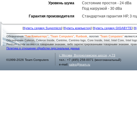
Уровень шума
Состояние простоя - 24 dBa
Под нагрузкой - 30 dBa
Гарантия производителя
Стандартная гарантия HP, 3 год
[
Купить сервер Supermicro
] [
Купить компьютер
] [
Купить сервер GIGABYTE
] [
К
Обозначения
"Тим Компьютерс"
,
"Team Computers"
,
Runbook
, логотип
"Team Computers"
являютс
Обозначения Celeron, Celeron Inside, Centrino, Centrino logo, Core Inside, Intel, Intel Core, Intel logo,
Pentium Inside являются товарными знаками, либо зарегистрированными товарными знаками, права
Политика в отношении обработки персональных данных
г.
Москва
,
Волоколамское шоссе, д.73
©1999-2026 Team Computers
тел.:
+7 (495) 258-0071
(многоканальный)
e-mail:
sales@team.ru