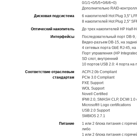
0/1/1+0/5/5+0/6/6+0)
Дополнительно RAID-контролле
Дисковая подсистема
6 накопителей Hot Plug 3,5" LF
8 накопителей Hot Plug 2,5" S
Оптический накопитель
До трех накопителей HP Half-H
Интерфейсы
Последовательный порт DB-9, 
Видео-разъем DB-15, на задне
4 сетевых порта GbE RJ-45, на
Порт управления (HP Integrated
SD слот, внутренний
10 портов USB 2.0: 4 порта на
Соответствие отраслевым
ACPI 2.0b Compliant
стандартам
PCIe 3.0 Compliant
PXE Support
WOL Support
Novell Certified
IPMI 2.0, SMASH CLP, DCMI 1.0 
Microsoft® Logo certifications
USB 2.0 Support
SMBIOS 2.7.1
Питание
1 или 2 блока питания с горяч
либо
1 или 2 блока питания с горяч