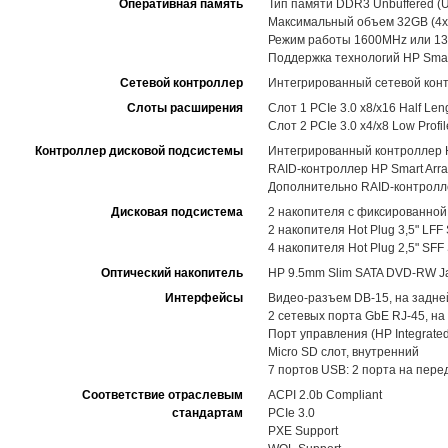
Оперативная память
Тип памяти DDR3 Unbuffered (
Максимальный объем 32GB (4x8
Режим работы 1600MHz или 13
Поддержка технологий HP Sma
Сетевой контроллер
Интегрированный сетевой контр
Слоты расширения
Слот 1 PCIe 3.0 x8/x16 Half Leng
Слот 2 PCIe 3.0 x4/x8 Low Profil
Контроллер дисковой подсистемы
Интегрированный контроллер HP
RAID-контроллер HP Smart Arra
Дополнительно RAID-контроллер
Дисковая подсистема
2 накопителя с фиксированной 
2 накопителя Hot Plug 3,5" LFF 
4 накопителя Hot Plug 2,5" SF
Оптический накопитель
HP 9.5mm Slim SATA DVD-RW Jac
Интерфейсы
Видео-разъем DB-15, на задне
2 сетевых порта GbE RJ-45, на
Порт управления (HP Integrated
Micro SD слот, внутренний
7 портов USB: 2 порта на пере
Соответствие отраслевым
ACPI 2.0b Compliant
стандартам
PCIe 3.0
PXE Support