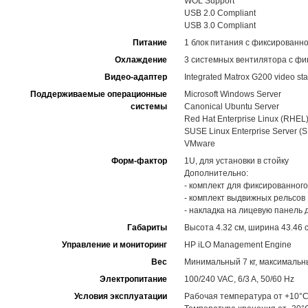
WOL Support
USB 2.0 Compliant
USB 3.0 Compliant
Питание
1 блок питания с фиксированн
Охлаждение
3 системных вентилятора с фи
Видео-адаптер
Integrated Matrox G200 video st
Поддерживаемые операционные
Microsoft Windows Server
системы
Canonical Ubuntu Server
Red Hat Enterprise Linux (RHEL
SUSE Linux Enterprise Server (
VMware
Форм-фактор
1U, для установки в стойку
Дополнительно:
- комплект для фиксированного
- комплект выдвижных рельсов
- накладка на лицевую панель
Габариты
Высота 4.32 см, ширина 43.46 с
Управление и мониторинг
HP iLO Management Engine
Вес
Минимальный 7 кг, максимальны
Электропитание
100/240 VAC, 6/3 A, 50/60 Hz
Условия эксплуатации
Рабочая температура от +10°C