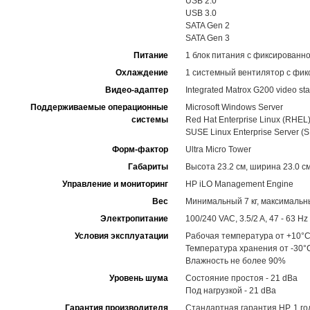
USB 2.0
USB 3.0
SATA Gen 2
SATA Gen 3
Питание
1 блок питания с фиксированн
Охлаждение
1 системный вентилятор с фик
Видео-адаптер
Integrated Matrox G200 video st
Поддерживаемые операционные
Microsoft Windows Server
системы
Red Hat Enterprise Linux (RHEL
SUSE Linux Enterprise Server (
Форм-фактор
Ultra Micro Tower
Габариты
Высота 23.2 см, ширина 23.0 см
Управление и мониторинг
HP iLO Management Engine
Вес
Минимальный 7 кг, максимальны
Электропитание
100/240 VAC, 3.5/2 A, 47 - 63 Hz
Условия эксплуатации
Рабочая температура от +10°C
Температура хранения от -30°
Влажность не более 90%
Уровень шума
Состояние простоя - 21 dBa
Под нагрузкой - 21 dBa
Гарантия производителя
Стандартная гарантия HP, 1 го