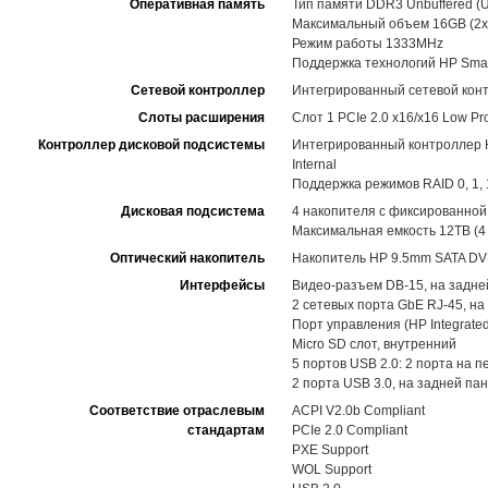
Оперативная память
Тип памяти DDR3 Unbuffered (
Максимальный объем 16GB (2x
Режим работы 1333MHz
Поддержка технологий HP Sma
Сетевой контроллер
Интегрированный сетевой контр
Слоты расширения
Слот 1 PCIe 2.0 x16/x16 Low Pro
Контроллер дисковой подсистемы
Интегрированный контроллер HP 
Internal
Поддержка режимов RAID 0, 1, 1
Дисковая подсистема
4 накопителя с фиксированной 
Максимальная емкость 12TB (4 
Оптический накопитель
Накопитель HP 9.5mm SATA DVD
Интерфейсы
Видео-разъем DB-15, на задне
2 сетевых порта GbE RJ-45, на
Порт управления (HP Integrated
Micro SD слот, внутренний
5 портов USB 2.0: 2 порта на 
2 порта USB 3.0, на задней па
Соответствие отраслевым
ACPI V2.0b Compliant
стандартам
PCIe 2.0 Compliant
PXE Support
WOL Support