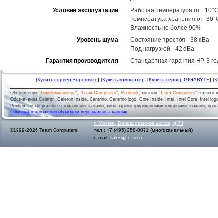
Условия эксплуатации
Рабочая температура от +10°C
Температура хранения от -30°
Влажность не более 90%
Уровень шума
Состояние простоя - 38 dBa
Под нагрузкой - 42 dBa
Гарантия производителя
Стандартная гарантия HP, 3 год
[
Купить сервер Supermicro
] [
Купить компьютер
] [
Купить сервер GIGABYTE
] [
К
Обозначения
"Тим Компьютерс"
,
"Team Computers"
,
Runbook
, логотип
"Team Computers"
являютс
Обозначения Celeron, Celeron Inside, Centrino, Centrino logo, Core Inside, Intel, Intel Core, Intel logo,
Pentium Inside являются товарными знаками, либо зарегистрированными товарными знаками, права
Политика в отношении обработки персональных данных
г.
Москва
,
Волоколамское шоссе, д.73
©1999-2026 Team Computers
тел.:
+7 (495) 258-0071
(многоканальный)
e-mail:
sales@team.ru