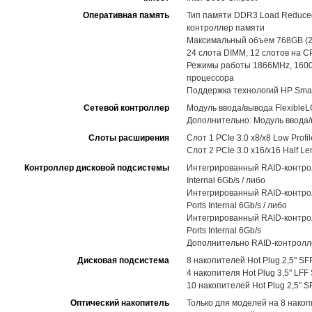
Оперативная память
Тип памяти DDR3 Load Reduced
контроллер памяти
Максимальный объем 768GB (
24 слота DIMM, 12 слотов на C
Режимы работы 1866MHz, 1600
процессора
Поддержка технологий HP Smart
Сетевой контроллер
Модуль ввода/вывода FlexibleL
Дополнительно: Модуль ввода/
Слоты расширения
Слот 1 PCIe 3.0 x8/x8 Low Prof
Слот 2 PCIe 3.0 x16/x16 Half Le
Контроллер дисковой подсистемы
Интегрированный RAID-контролл
Internal 6Gb/s / либо
Интегрированный RAID-контролл
Ports Internal 6Gb/s / либо
Интегрированный RAID-контролл
Ports Internal 6Gb/s
Дополнительно RAID-контролле
Дисковая подсистема
8 накопителей Hot Plug 2,5" S
4 накопителя Hot Plug 3,5" LF
10 накопителей Hot Plug 2,5" 
Оптический накопитель
Только для моделей на 8 накоп