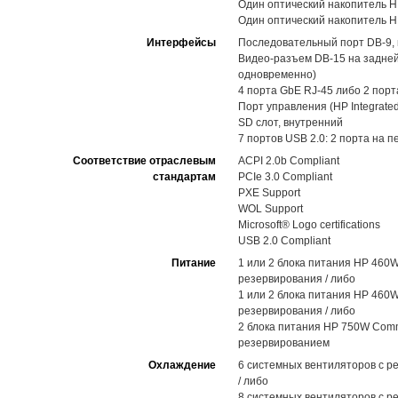
Один оптический накопитель HP
Один оптический накопитель H
Интерфейсы
Последовательный порт DB-9, 
Видео-разъем DB-15 на задней
одновременно)
4 порта GbE RJ-45 либо 2 порт
Порт управления (HP Integrated
SD слот, внутренний
7 портов USB 2.0: 2 порта на 
Соответствие отраслевым
ACPI 2.0b Compliant
стандартам
PCIe 3.0 Compliant
PXE Support
WOL Support
Microsoft® Logo certifications
USB 2.0 Compliant
Питание
1 или 2 блока питания HP 460W
резервирования / либо
1 или 2 блока питания HP 460W
резервирования / либо
2 блока питания HP 750W Commo
резервированием
Охлаждение
6 системных вентиляторов с р
/ либо
8 системных вентиляторов с р