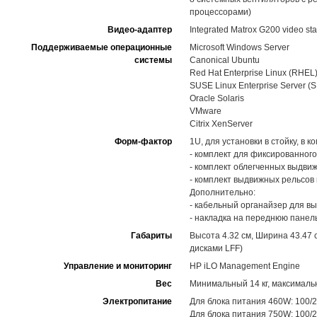
процессорами)
Видео-адаптер
Integrated Matrox G200 video st
Поддерживаемые операционные
Microsoft Windows Server
системы
Canonical Ubuntu
Red Hat Enterprise Linux (RHEL
SUSE Linux Enterprise Server (
Oracle Solaris
VMware
Citrix XenServer
Форм-фактор
1U, для установки в стойку, в к
- комплект для фиксированного
- комплект облегченных выдвиж
- комплект выдвижных рельсов 
Дополнительно:
- кабельный органайзер для в
- накладка на переднюю панел
Габариты
Высота 4.32 см, Ширина 43.47 с
дисками LFF)
Управление и мониторинг
HP iLO Management Engine
Вес
Минимальный 14 кг, максимальн
Электропитание
Для блока питания 460W: 100/24
Для блока питания 750W: 100/24