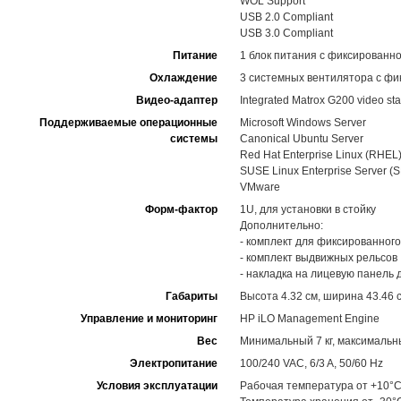
WOL Support
USB 2.0 Compliant
USB 3.0 Compliant
Питание
1 блок питания с фиксированн
Охлаждение
3 системных вентилятора с фи
Видео-адаптер
Integrated Matrox G200 video st
Поддерживаемые операционные
Microsoft Windows Server
системы
Canonical Ubuntu Server
Red Hat Enterprise Linux (RHEL
SUSE Linux Enterprise Server (
VMware
Форм-фактор
1U, для установки в стойку
Дополнительно:
- комплект для фиксированного
- комплект выдвижных рельсов
- накладка на лицевую панель
Габариты
Высота 4.32 см, ширина 43.46 с
Управление и мониторинг
HP iLO Management Engine
Вес
Минимальный 7 кг, максимальны
Электропитание
100/240 VAC, 6/3 A, 50/60 Hz
Условия эксплуатации
Рабочая температура от +10°C