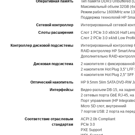
Оперативная память
Тип памяти DDR3 Unbuffered (
Максимальный объем 32GB (4x8
Режим работы 1600MHz или 13
Поддержка технологий HP Sma
Сетевой контроллер
Интегрированный сетевой контр
Слоты расширения
Слот 1 PCIe 3.0 x8/x16 Half Leng
Слот 2 PCIe 3.0 x4/x8 Low Profil
Контроллер дисковой подсистемы
Интегрированный контроллер HP
RAID-контроллер HP Smart Arra
Дополнительно RAID-контроллер
Дисковая подсистема
2 накопителя с фиксированной 
2 накопителя Hot Plug 3,5" LFF 
4 накопителя Hot Plug 2,5" SF
Оптический накопитель
HP 9.5mm Slim SATA DVD-RW Jac
Интерфейсы
Видео-разъем DB-15, на задне
2 сетевых порта GbE RJ-45, на
Порт управления (HP Integrated
Micro SD слот, внутренний
7 портов USB: 2 порта на пере
Соответствие отраслевым
ACPI 2.0b Compliant
стандартам
PCIe 3.0
PXE Support