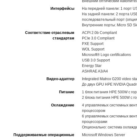
Внешний оптический накопител
Интерфейсы
На передней панели: 1 порт USB
На задней панели: 2 порта USB
последовательный порт (опция
Внутренние порты: Micro SD Slo
Соответствие отраслевым
ACPI 2.0b Compliant
стандартам
PCIe 3.0 Compliant
PXE Support
WOL Support
Microsoft® Logo certifications
USB 3.0 Support
Energy Star
ASHRAE A3/A4
Видео-адаптер
Integrated Matrox G200 video st
До двух GPU HPE NVIDIA Quadro
Питание
1 блок питания HPE 500W с го
2 блока питания HPE 500W с го
Охлаждение
4 управляемых системных вент
процессором
6 управляемых системных вент
процессорами
Опционально: система охлаж
Поддерживаемые операционные
Microsoft Windows Server