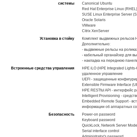
системы
Canonical Ubuntu
Red Hat Enterprise Linux (RHEL
SUSE Linux Enterprise Server (
Oracle Solaris
VMware
Citrix XenServer
Установка в стойку
Комплект выдвижных рельсов HPE
Дополнительно:
- выдвижные рельсы на роликах 
- кабельный органайзер для в
- накладка на переднюю панел
Встроенные средства управления
HPE iLO (HPE Integrated Light
удаленное управление
UEFI - защищенные конфигуриро
Extensible Firmware Interface (U
HPE RESTful API - интерфейс 
Intelligent Provisioning - ср
Embedded Remote Support - вс
информации об аппаратных со
Безопасность
Power-on password
Keyboard password
QuickLock, Network Server Mod
Serial interface control
Administrator's password