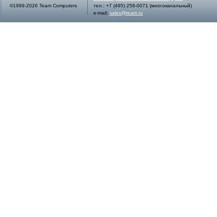
©1999-2026 Team Computers
тел.:
+7 (495) 258-0071
(многоканальный)
e-mail:
sales@team.ru