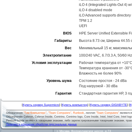
iLO 4 (Integrated Lights-Out 4) 
iLO 4 disabled mode
iLO Advanced supports directory 
TPM 1.2
UEFI
BIOS
HPE Server Unified Extensible F
Габариты
Высота 8.73 см, Ширина 44.55 с
Вес
Минимальный 15 кг, максимальн
Электропитание
100/240 VAC, 6.7/3.3 A, 50/60 Hz
Условия эксплуатации
Рабочая температура от +10°C
Температура хранения от -30°
Влажность не более 90%
Уровень шума
Состояние простоя - 24 dBa
Под нагрузкой - 30 dBa
Гарантия
Стандартная гарантия HP, 3 год
[
Купить сервер Supermicro
] [
Купить компьютер
] [
Купить сервер GIGABYTE
] [
К
Обозначения
"Тим Компьютерс"
,
"Team Computers"
,
Runbook
, логотип
"Team Computers"
являютс
Обозначения Celeron, Celeron Inside, Centrino, Centrino logo, Core Inside, Intel, Intel Core, Intel logo,
Pentium Inside являются товарными знаками, либо зарегистрированными товарными знаками, права
Политика в отношении обработки персональных данных
г.
Москва
,
Волоколамское шоссе, д.73