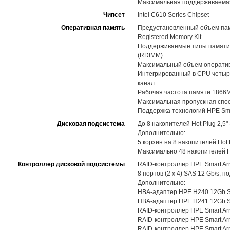
Максимальная поддерживаемая
Чипсет
Intel C610 Series Chipset
Оперативная память
Предустановленный объем пам
Registered Memory Kit
Поддерживаемые типы памяти:
(RDIMM)
Максимальный объем оператив
Интегрированный в CPU четыре
канал
Рабочая частота памяти 1866M
Максимальная пропускная спос
Поддержка технологий HPE Sma
Дисковая подсистема
До 8 накопителей Hot Plug 2,5
Дополнительно:
5 корзин на 8 накопителей Hot
Максимально 48 накопителей Ho
Контроллер дисковой подсистемы
RAID-контроллер HPE Smart Ar
8 портов (2 x 4) SAS 12 Gb/s,
Дополнительно:
HBA-адаптер HPE H240 12Gb SAS 
HBA-адаптер HPE H241 12Gb SAS 
RAID-контроллер HPE Smart Arra
RAID-контроллер HPE Smart Arra
RAID-контроллер HPE Smart Arra