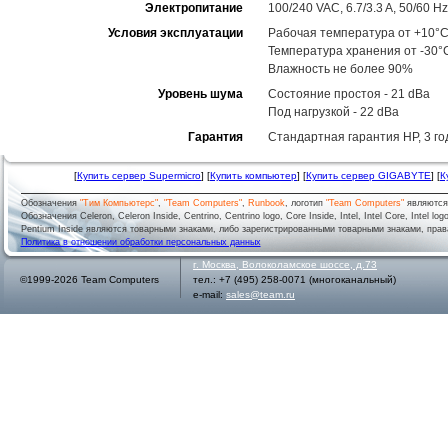
Электропитание
100/240 VAC, 6.7/3.3 A, 50/60 Hz
Условия эксплуатации
Рабочая температура от +10°C
Температура хранения от -30°
Влажность не более 90%
Уровень шума
Состояние простоя - 21 dBa
Под нагрузкой - 22 dBa
Гарантия
Стандартная гарантия HP, 3 год
[
Купить сервер Supermicro
] [
Купить компьютер
] [
Купить сервер GIGABYTE
] [
К
Обозначения
"Тим Компьютерс"
,
"Team Computers"
,
Runbook
, логотип
"Team Computers"
являютс
Обозначения Celeron, Celeron Inside, Centrino, Centrino logo, Core Inside, Intel, Intel Core, Intel logo,
Pentium Inside являются товарными знаками, либо зарегистрированными товарными знаками, права
Политика в отношении обработки персональных данных
г.
Москва
,
Волоколамское шоссе, д.73
©1999-2026 Team Computers
тел.:
+7 (495) 258-0071
(многоканальный)
e-mail:
sales@team.ru