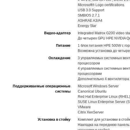
Microsoft® Logo certifications
USB 3.0 Support
SMBIOS 2.7.1
ASHRAE A3/A4
Energy Star
Видео-адаптер
Integrated Matrox G200 video st
До четырех GPU HPE NVIDIA Qua
Питание
1 блок питания HPE 500W с гор
Возможна установка до четыре
Охлаждение
3 управляемых системных вент
процессором
4 управляемых системных вент
процессорами
Дополнительно 4 вентилятора 
Поддерживаемые операционные
Microsoft Windows Server
системы
Canonical Ubuntu
Red Hat Enterprise Linux (RHEL
SUSE Linux Enterprise Server (
VMware
Citrix XenServer
Установка в стойку
Комплект для установки в стойк
Накладка на переднюю панель 