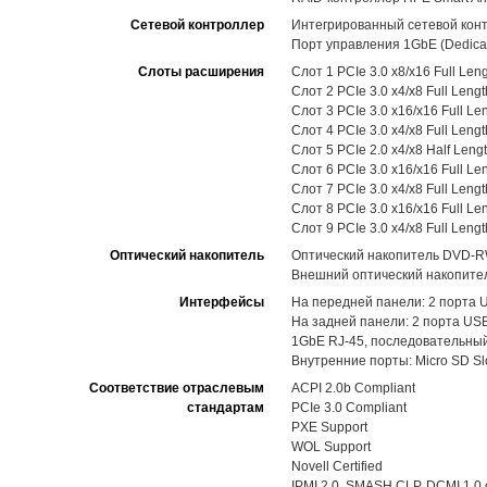
Сетевой контроллер
Интегрированный сетевой контр
Порт управления 1GbE (Dedicat
Слоты расширения
Слот 1 PCIe 3.0 x8/x16 Full Len
Слот 2 PCIe 3.0 x4/x8 Full Leng
Слот 3 PCIe 3.0 x16/x16 Full Le
Слот 4 PCIe 3.0 x4/x8 Full Leng
Слот 5 PCIe 2.0 x4/x8 Half Leng
Слот 6 PCIe 3.0 x16/x16 Full Le
Слот 7 PCIe 3.0 x4/x8 Full Leng
Слот 8 PCIe 3.0 x16/x16 Full Le
Слот 9 PCIe 3.0 x4/x8 Full Leng
Оптический накопитель
Оптический накопитель DVD-R
Внешний оптический накопител
Интерфейсы
На передней панели: 2 порта 
На задней панели: 2 порта USB
1GbE RJ-45, последовательный
Внутренние порты: Micro SD Slo
Соответствие отраслевым
ACPI 2.0b Compliant
стандартам
PCIe 3.0 Compliant
PXE Support
WOL Support
Novell Certified
IPMI 2.0, SMASH CLP, DCMI 1.0 