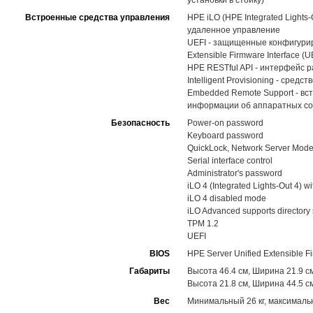
установки в стойку)
Встроенные средства управления
HPE iLO (HPE Integrated Light
удаленное управление
UEFI - защищенные конфигуриро
Extensible Firmware Interface (U
HPE RESTful API - интерфейс 
Intelligent Provisioning - ср
Embedded Remote Support - вс
информации об аппаратных со
Безопасность
Power-on password
Keyboard password
QuickLock, Network Server Mod
Serial interface control
Administrator's password
iLO 4 (Integrated Lights-Out 4) 
iLO 4 disabled mode
iLO Advanced supports directory 
TPM 1.2
UEFI
BIOS
HPE Server Unified Extensible F
Габариты
Высота 46.4 см, Ширина 21.9 см
Высота 21.8 см, Ширина 44.5 см
Вес
Минимальный 26 кг, максимальн