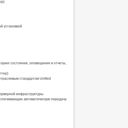
pp)
ой установкой
иторинг состояния, оповещения и отчеты,
птер)
отраслевым стандартом Unified
я серверной инфраструктуры
беспечивающие автоматическую передачу