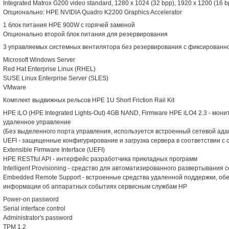
Integrated Matrox G200 video standard, 1280 x 1024 (32 bpp), 1920 x 1200 (16 b
Опционально: HPE NVIDIA Quadro K2200 Graphics Accelerator
1 блок питания HPE 900W с горячей заменой
Опционально второй блок питания для резервирования
3 управляемых системных вентилятора без резервирования с фиксированн
Microsoft Windows Server
Red Hat Enterprise Linux (RHEL)
SUSE Linux Enterprise Server (SLES)
VMware
Комплект выдвижных рельсов HPE 1U Short Friction Rail Kit
HPE iLO (HPE Integrated Lights-Out) 4GB NAND, Firmware HPE iLO4 2.3 - мон
удаленное управление
(Без выделенного порта управления, используется встроенный сетевой ада
UEFI - защищенные конфигурирование и загрузка сервера в соответствии с 
Extensible Firmware Interface (UEFI)
HPE RESTful API - интерфейс разработчика прикладных программ
Intelligent Provisioning - средство для автоматизированного развертывани
Embedded Remote Support - встроенные средства удаленной поддержки, о
информации об аппаратных событиях сервисным службам HP
Power-on password
Serial interface control
Administrator's password
TPM 1.2