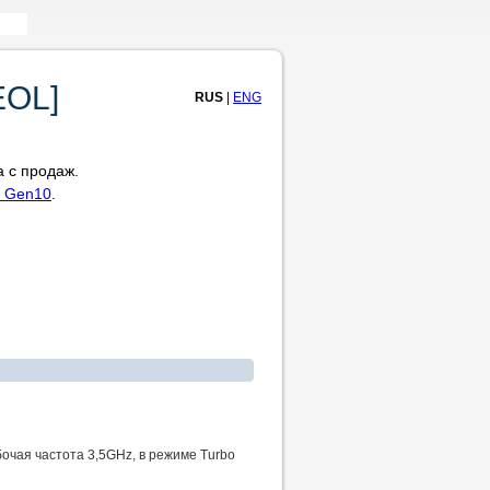
EOL]
RUS
|
ENG
 с продаж.
0 Gen10
.
абочая частота 3,5GHz, в режиме Turbo