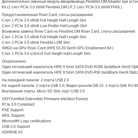
Дополнительно сменный модуль ввода/вывода FlexibleLOM Adapter при уста
Kit (1 слот PCIe 3.0 x8/x8 FlexibleLOM LP, 1 слот PCIe 3.0 x8/x8 FHHL)
Предустановленная Riser Card, слоты расширения:
Слот 1 PCIe 3.0 x8/x8 Full Heigth Half Length Slot
Слот 2 PCIe 3.0 x8/x8 Low Profile Half Length Slot
Возможна замена Riser Card на FlexibleLOM Riser Card, слоты расширения:
Слот 1 PCIe 3.0 x8/x8 Full Heigth Half Length Slot
Слот 2 PCIe 3.0 x8/x8 Flexible LOM Slot
ЛИБО на GPU Riser Card (HPE DL20 Gen9 GPU Enablement Kit )
Слот 1 PCIe 3.0 x16/x16 Full Heigth Half Length Slot
Опционально:
Один оптический накопитель HPE 9.5mm SATA DVD-ROM JackBlack Gen9 Opti
Один оптический накопитель HPE 9.5mm SATA DVD-RW JackBlack Gen9 Optica
На передней панели: 2 порта USB 2.0
На задней панели: 2 порта USB 3.0, Видео-разъем DB-15, 2 порта GbE RJ-4
Внутренние порты: Micro SD Slot, порт USB 3.0
UEFI (Unified Extensible Firmware Interface Forum)
PCIe 3.0 Compliant
PXE Support
WOL Support
Microsoft® Logo certifications
USB 3.0 Support
ASHRAE A3