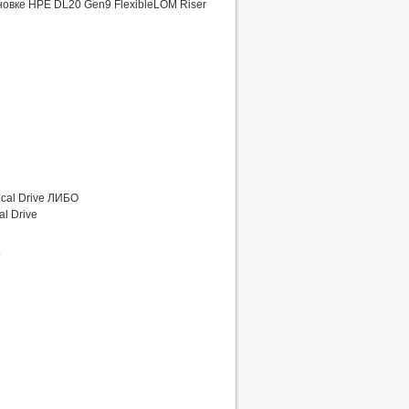
новке HPE DL20 Gen9 FlexibleLOM Riser
cal Drive ЛИБО
l Drive
5