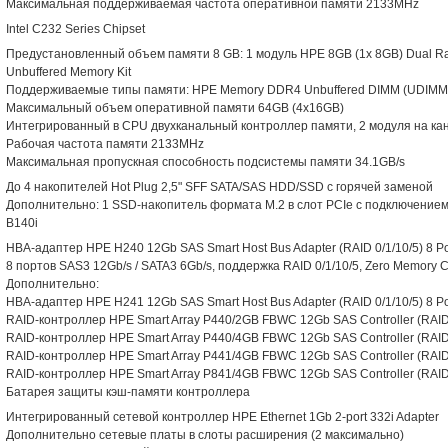
Максимальная поддерживаемая частота оперативной памяти 2133MHz
Intel C232 Series Chipset
Предустановленный объем памяти 8 GB: 1 модуль HPE 8GB (1x 8GB) Dual R
Unbuffered Memory Kit
Поддерживаемые типы памяти: HPE Memory DDR4 Unbuffered DIMM (UDIMM
Максимальный объем оперативной памяти 64GB (4x16GB)
Интегрированный в CPU двухканальный контроллер памяти, 2 модуля на кан
Рабочая частота памяти 2133MHz
Максимальная пропускная способность подсистемы памяти 34.1GB/s
До 4 накопителей Hot Plug 2,5" SFF SATA/SAS HDD/SSD с горячей заменой
Дополнительно: 1 SSD-накопитель формата M.2 в слот PCIe с подключением
B140i
HBA-адаптер HPE H240 12Gb SAS Smart Host Bus Adapter (RAID 0/1/10/5) 8 Por
8 портов SAS3 12Gb/s / SATA3 6Gb/s, поддержка RAID 0/1/10/5, Zero Memory
Дополнительно:
HBA-адаптер HPE H241 12Gb SAS Smart Host Bus Adapter (RAID 0/1/10/5) 8 Por
RAID-контроллер HPE Smart Array P440/2GB FBWC 12Gb SAS Controller (RAID 1/
RAID-контроллер HPE Smart Array P440/4GB FBWC 12Gb SAS Controller (RAID 1/
RAID-контроллер HPE Smart Array P441/4GB FBWC 12Gb SAS Controller (RAID 1/
RAID-контроллер HPE Smart Array P841/4GB FBWC 12Gb SAS Controller (RAID 1/
Батарея защиты кэш-памяти контроллера
Интегрированный сетевой контроллер HPE Ethernet 1Gb 2-port 332i Adapter
Дополнительно сетевые платы в слоты расширения (2 максимально)