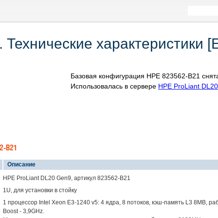
 Технические характеристики [
Базовая конфигурация HPE 823562-B21 снята
Использовалась в сервере
HPE ProLiant DL2
2-B21
Описание
HPE ProLiant DL20 Gen9, артикул 823562-B21
1U, для установки в стойку
1 процессор Intel Xeon E3-1240 v5: 4 ядра, 8 потоков, кэш-память L3 8MB, р
Boost - 3,9GHz.