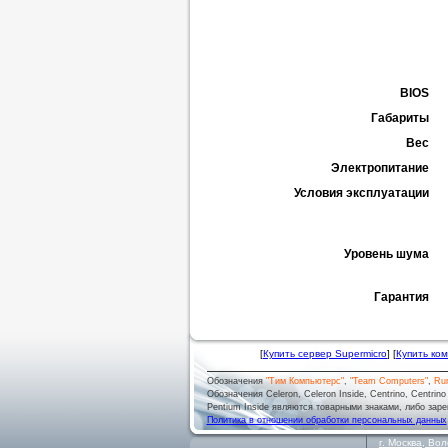
BIOS
Габариты
Вес
Электропитание
Условия эксплуатации
Уровень шума
Гарантия
[
Купить сервер Supermicro
] [
Купить ко
Обозначения
"Тим Компьютерс"
,
"Team Computers"
,
Ru
Обозначения Celeron, Celeron Inside, Centrino, Centrino log
Pentium Inside являются товарными знаками, либо заре
Политика в отношении обработки персональных данных
г.
Москва
,
Вол