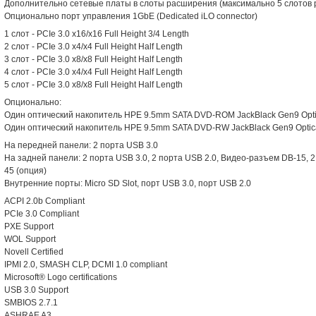
Дополнительно сетевые платы в слоты расширения (максимально 5 слотов
Опционально порт управления 1GbE (Dedicated iLO connector)
1 слот - PCIe 3.0 x16/x16 Full Height 3/4 Length
2 слот - PCIe 3.0 x4/x4 Full Height Half Length
3 слот - PCIe 3.0 x8/x8 Full Height Half Length
4 слот - PCIe 3.0 x4/x4 Full Height Half Length
5 слот - PCIe 3.0 x8/x8 Full Height Half Length
Опционально:
Один оптический накопитель HPE 9.5mm SATA DVD-ROM JackBlack Gen9 Opti
Один оптический накопитель HPE 9.5mm SATA DVD-RW JackBlack Gen9 Optica
На передней панели: 2 порта USB 3.0
На задней панели: 2 порта USB 3.0, 2 порта USB 2.0, Видео-разъем DB-15, 
45 (опция)
Внутренние порты: Micro SD Slot, порт USB 3.0, порт USB 2.0
ACPI 2.0b Compliant
PCIe 3.0 Compliant
PXE Support
WOL Support
Novell Certified
IPMI 2.0, SMASH CLP, DCMI 1.0 compliant
Microsoft® Logo certifications
USB 3.0 Support
SMBIOS 2.7.1
ASHRAE A3