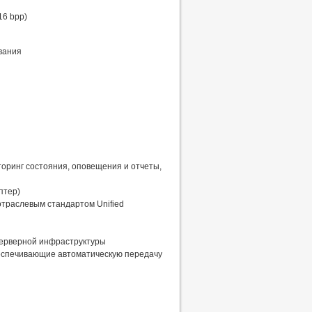
16 bpp)
вания
иторинг состояния, оповещения и отчеты,
птер)
отраслевым стандартом Unified
я серверной инфраструктуры
беспечивающие автоматическую передачу