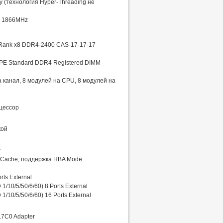
у (технология Hyper-Threading не
, 1866MHz
 Rank x8 DDR4-2400 CAS-17-17-17
PE Standard DDR4 Registered DIMM
канал, 8 модулей на CPU, 8 модулей на
цессор
кой
r
ry Cache, поддержка HBA Mode
ts External
10/5/50/6/60) 8 Ports External
10/5/50/6/60) 16 Ports External
17C0 Adapter