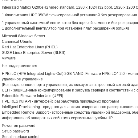
Integrated Matrox G200eH2 video standard, 1280 x 1024 (32 bpp), 1920 x 1200 (
1 блок питания HPE 350W с фиксированной установкой без резервирования
1 управляемый системный вентилятор без горячей замены и без резервиро
1 дополнительный вентилятор при установке плат расширения (опция)
Microsoft Windows Server
Canonical Ubuntu
Red Hat Enterprise Linux (RHEL)
SUSE Linux Enterprise Server (SLES)
VMware
Не поддерживается
HPE iLO (HPE Integrated Lights-Out) 2GB NAND, Firmware HPE iLO4 2.0 - мон
удаленное управление
(Без выделенного порта управления, используется встроенный сетевой ада
UEFI - защищенные конфигурирование и загрузка сервера в соответствии с 
Extensible Firmware Interface (UEFI)
HPE RESTful API - интерфейс разработчика прикладных программ
Intelligent Provisioning - средство для автоматизированного развертывани
Embedded Remote Support - встроенные средства удаленной поддержки, о
информации об аппаратных событиях сервисным службам HP
Power-on password
Setup password
Serial interface control