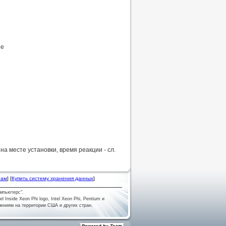
de
на месте установки, время реакции - сл.
рам
] [
Купить систему хранения данных
]
мпьютерс".
tel Inside Xeon Phi logo, Intel Xeon Phi, Pentium и
лениям на территории США и других стран.