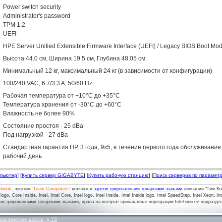
Power switch security
Administrator's password
TPM 1.2
UEFI
HPE Server Unified Extensible Firmware Interface (UEFI) / Legacy BIOS Boot Mo
Высота 44.0 см, Ширина 19.5 см, Глубина 48.05 см
Минимальный 12 кг, максимальный 24 кг (в зависимости от конфигурации)
100/240 VAC, 6.7/3.3 A, 50/60 Hz
Рабочая температура от +10°C до +35°C
Температура хранения от -30°C до +60°C
Влажность не более 90%
Состояние простоя - 25 dBa
Под нагрузкой - 27 dBa
Стандартная гарантия HP, 3 года, 9х5, в течение первого года обслуживание 
рабочий день
мпьютер
] [
Купить сервер GIGABYTE
] [
Купить рабочую станцию
] [
Поиск серверов по парамет
nbook
, логотип
"Team Computers"
являются
зарегистрированными товарными знаками
компании "Тим Ко
o, Core Inside, Intel, Intel Core, Intel logo, Intel Inside, Intel Inside logo, Intel SpeedStep, Intel Xeon, In
гистрированными товарными знаками, права на которые принадлежат корпорации Intel или ее подразде
околамское шоссе, д.73