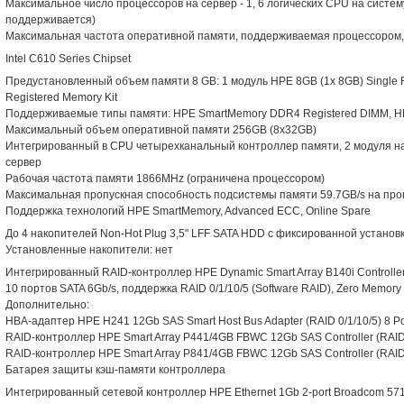
Максимальное число процессоров на сервер - 1, 6 логических CPU на систем
поддерживается)
Максимальная частота оперативной памяти, поддерживаемая процессором
Intel C610 Series Chipset
Предустановленный объем памяти 8 GB: 1 модуль HPE 8GB (1x 8GB) Single
Registered Memory Kit
Поддерживаемые типы памяти: HPE SmartMemory DDR4 Registered DIMM, H
Максимальный объем оперативной памяти 256GB (8x32GB)
Интегрированный в CPU четырехканальный контроллер памяти, 2 модуля на 
сервер
Рабочая частота памяти 1866MHz (ограничена процессором)
Максимальная пропускная способность подсистемы памяти 59.7GB/s на про
Поддержка технологий HPE SmartMemory, Advanced ECC, Online Spare
До 4 накопителей Non-Hot Plug 3,5" LFF SATA HDD с фиксированной установ
Установленные накопители: нет
Интегрированный RAID-контроллер HPE Dynamic Smart Array B140i Controlle
10 портов SATA 6Gb/s, поддержка RAID 0/1/10/5 (Software RAID), Zero Memo
Дополнительно:
HBA-адаптер HPE H241 12Gb SAS Smart Host Bus Adapter (RAID 0/1/10/5) 8 Por
RAID-контроллер HPE Smart Array P441/4GB FBWC 12Gb SAS Controller (RAID 1/
RAID-контроллер HPE Smart Array P841/4GB FBWC 12Gb SAS Controller (RAID 1/
Батарея защиты кэш-памяти контроллера
Интегрированный сетевой контроллер HPE Ethernet 1Gb 2-port Broadcom 57