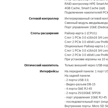
RAID-контроллер HPE Smart Arra
4GB Cache, Smart Cache (opt)
Подключение накопителей PCI
Сетевой контроллер
Интегрированный сетевой конт
Сменный модуль ввода/вывода H
Порт управления 1GbE (Dedicat
Слоты расширения
Райзер-карта-1 (CPU1):
Слот 1 PCIe 3.0 x16/x16 3/4 Len
Слот 2 PCIe 3.0 x8/x8 Low Prof
Опционально Райзер-карта-1 с
Слот 1 PCIe 3.0 x16/x16 3/4 Len
Слот 2 PCIe 3.0 x8/x8 Low Prof
При установке корзины на 10 
Оптический накопитель
Только внешний через USB-по
Интерфейсы
На передней панели: 1 порт USB
На задней панели:
- 2 порта USB 3.0,
- Видео-разъем DB-15
- 4 порта GbE RJ-45
- 2 порта 25/10GbE SFP28
- порт управления 1GbE RJ-45
- последовательный порт (опц
Внутренние порты: Micro SD Slo