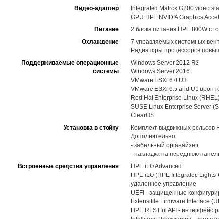
Видео-адаптер
Integrated Matrox G200 video st
GPU HPE NVIDIA Graphics Accel
Питание
2 блока питания HPE 800W с го
Охлаждение
7 управляемых системных вент
Радиаторы процессоров повыше
Поддерживаемые операционные
Windows Server 2012 R2
системы
Windows Server 2016
VMware ESXi 6.0 U3
VMware ESXi 6.5 and U1 upon r
Red Hat Enterprise Linux (RHEL)
SUSE Linux Enterprise Server (
ClearOS
Установка в стойку
Комплект выдвижных рельсов HPE
Дополнительно:
- кабельный органайзер
- накладка на переднюю панел
Встроенные средства управления
HPE iLO Advanced
HPE iLO (HPE Integrated Light
удаленное управление
UEFI - защищенные конфигуриро
Extensible Firmware Interface (U
HPE RESTful API - интерфейс 