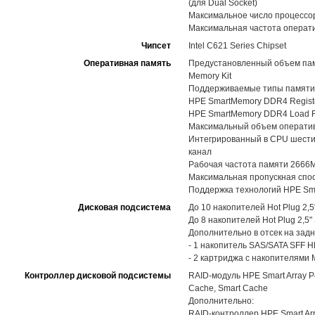
(для Dual Socket)
Максимальное число процессоро
Максимальная частота операт
Чипсет
Intel C621 Series Chipset
Оперативная память
Предустановленный объем памя
Memory Kit
Поддерживаемые типы памяти
HPE SmartMemory DDR4 Registe
HPE SmartMemory DDR4 Load R
Максимальный объем оператив
Интегрированный в CPU шестик
канал
Рабочая частота памяти 2666
Максимальная пропускная спос
Поддержка технологий HPE Sma
Дисковая подсистема
До 10 накопителей Hot Plug 2,
До 8 накопителей Hot Plug 2,5
Дополнительно в отсек на задн
- 1 накопитель SAS/SATA SFF 
- 2 картриджа с накопителями 
Контроллер дисковой подсистемы
RAID-модуль HPE Smart Array P40
Cache, Smart Cache
Дополнительно:
RAID-контроллер HPE Smart Arra