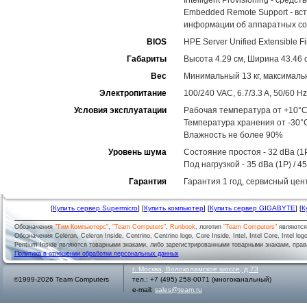
Intelligent Provisioning - ср
Embedded Remote Support - вс
информации об аппаратных со
BIOS
HPE Server Unified Extensible Fi
Габариты
Высота 4.29 см, Ширина 43.46 с
Вес
Минимальный 13 кг, максимальн
Электропитание
100/240 VAC, 6.7/3.3 A, 50/60 Hz
Условия эксплуатации
Рабочая температура от +10°C
Температура хранения от -30°
Влажность не более 90%
Уровень шума
Состояние простоя - 32 dBa (1P
Под нагрузкой - 35 dBa (1P) / 4
Гарантия
Гарантия 1 год, сервисный цен
[
Купить сервер Supermicro
] [
Купить компьютер
] [
Купить сервер GIGABYTE
] [
К
Обозначения
"Тим Компьютерс"
,
"Team Computers"
,
Runbook
, логотип
"Team Computers"
являютс
Обозначения Celeron, Celeron Inside, Centrino, Centrino logo, Core Inside, Intel, Intel Core, Intel logo,
Pentium Inside являются товарными знаками, либо зарегистрированными товарными знаками, права
Политика в отношении обработки персональных данных
г.
Москва
,
Волоколамское шоссе, д.73
©1999-2026 Team Computers
тел.:
+7 (495) 258-0071
(многоканальный)
e-mail:
sales@team.ru