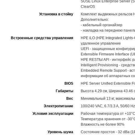
SUSE Linux Enterprise Server (
ClearOS
Установка в стойку
Комплект выдвижных рельсов HPE
Дополнительно:
- кабельный органайзер
- накладка на переднюю панел
Встроенные средства управления
HPE iLO (HPE Integrated Light
удаленное управление
UEFI - защищенные конфигуриро
Extensible Firmware Interface (U
HPE RESTful API - интерфейс 
Intelligent Provisioning - ср
Embedded Remote Support - вс
информации об аппаратных со
BIOS
HPE Server Unified Extensible Fi
Габариты
Высота 4.29 см, Ширина 43.46 с
Вес
Минимальный 13 кг, максимальн
Электропитание
100/240 VAC, 6.7/3.3 A, 50/60 Hz
Условия эксплуатации
Рабочая температура от +10°C
Температура хранения от -30°
Влажность не более 90%
Уровень шума
Состояние простоя - 32 dBa (1P