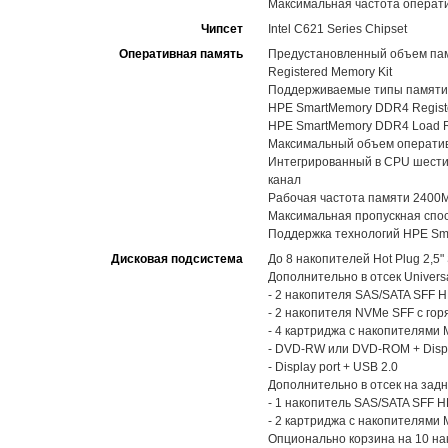
Максимальная частота операт
Чипсет
Intel C621 Series Chipset
Оперативная память
Предустановленный объем пам
Registered Memory Kit
Поддерживаемые типы памяти
HPE SmartMemory DDR4 Registe
HPE SmartMemory DDR4 Load R
Максимальный объем оператив
Интегрированный в CPU шестик
канал
Рабочая частота памяти 2400
Максимальная пропускная спос
Поддержка технологий HPE Sma
Дисковая подсистема
До 8 накопителей Hot Plug 2,5
Дополнительно в отсек Univers
- 2 накопителя SAS/SATA SFF 
- 2 накопителя NVMe SFF с го
- 4 картриджа с накопителями 
- DVD-RW или DVD-ROM + Displa
- Display port + USB 2.0
Дополнительно в отсек на задн
- 1 накопитель SAS/SATA SFF 
- 2 картриджа с накопителями 
Опционально корзина на 10 на