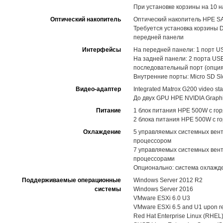
При установке корзины на 10 
Оптический накопитель
Оптический накопитель HPE SA
Требуется установка корзины D
передней панели
Интерфейсы
На передней панели: 1 порт USB 
На задней панели: 2 порта USB
последовательный порт (опция
Внутренние порты: Micro SD Slo
Видео-адаптер
Integrated Matrox G200 video st
До двух GPU HPE NVIDIA Graphic
Питание
1 блок питания HPE 500W с го
2 блока питания HPE 500W с го
Охлаждение
5 управляемых системных вент
процессором
7 управляемых системных вент
процессорами
Опционально: система охлажд
Поддерживаемые операционные
Windows Server 2012 R2
системы
Windows Server 2016
VMware ESXi 6.0 U3
VMware ESXi 6.5 and U1 upon r
Red Hat Enterprise Linux (RHEL)