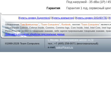
Под нагрузкой - 35 dBa (1P) / 4
Гарантия
Гарантия 1 год, сервисный цен
[
Купить сервер Supermicro
] [
Купить компьютер
] [
Купить сервер GIGABYTE
] [
К
Обозначения
"Тим Компьютерс"
,
"Team Computers"
,
Runbook
, логотип
"Team Computers"
являютс
Обозначения Celeron, Celeron Inside, Centrino, Centrino logo, Core Inside, Intel, Intel Core, Intel logo,
Pentium Inside являются товарными знаками, либо зарегистрированными товарными знаками, права
Политика в отношении обработки персональных данных
г.
Москва
,
Волоколамское шоссе, д.73
©1999-2026 Team Computers
тел.:
+7 (495) 258-0071
(многоканальный)
e-mail:
sales@team.ru