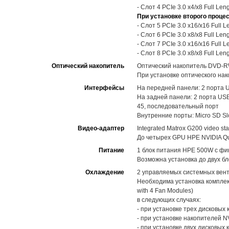
- Слот 4 PCIe 3.0 x4/x8 Full Le
При установке второго проце
- Слот 5 PCIe 3.0 x16/x16 Full 
- Слот 6 PCIe 3.0 x8/x8 Full Le
- Слот 7 PCIe 3.0 x16/x16 Full 
- Слот 8 PCIe 3.0 x8/x8 Full Le
Оптический накопитель
Оптический накопитель DVD-
При установке оптического нак
Интерфейсы
На передней панели: 2 порта US
На задней панели: 2 порта USB
45, последовательный порт
Внутренние порты: Micro SD Slo
Видео-адаптер
Integrated Matrox G200 video st
До четырех GPU HPE NVIDIA Qua
Питание
1 блок питания HPE 500W с фи
Возможна установка до двух б
Охлаждение
2 управляемых системных вен
Необходима установка комплек
with 4 Fan Modules)
в следующих случаях:
- при установке трех дисковых 
- при установке накопителей 
- при установке двух дисковых