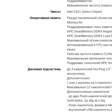
поддерживается)
Максимальная частота операт
Чипсет
Intel C621 Series Chipset
Оперативная память
Предустановленный объем памя
Memory Kit
Поддерживаемые типы памяти
HPE SmartMemory DDR4 Registe
HPE SmartMemory DDR4 Load R
Максимальный объем оператив
Интегрированный в CPU шестик
канал
Рабочая частота памяти 2133
Максимальная пропускная спос
Поддержка технологий HPE Sma
Дисковая подсистема
До 4 накопителей Hot Plug 3,
контроллер)
Дополнительно:
1 или 2 корзины на 4 накопите
Максимально 12 накопителей H
Дополнительные накопители:
- до двух Flash-накопителей ф
SATA HHHL 3yr Wty M.2 Kit);
- Flash-накопитель формата Mi
- внутренний USB-накопитель 