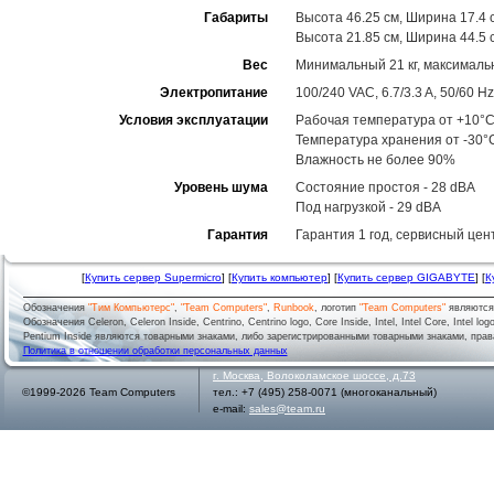
Габариты
Высота 46.25 см, Ширина 17.4 с
Высота 21.85 см, Ширина 44.5 с
Вес
Минимальный 21 кг, максимальн
Электропитание
100/240 VAC, 6.7/3.3 A, 50/60 Hz
Условия эксплуатации
Рабочая температура от +10°C
Температура хранения от -30°
Влажность не более 90%
Уровень шума
Состояние простоя - 28 dBA
Под нагрузкой - 29 dBA
Гарантия
Гарантия 1 год, сервисный цен
[
Купить сервер Supermicro
] [
Купить компьютер
] [
Купить сервер GIGABYTE
] [
К
Обозначения
"Тим Компьютерс"
,
"Team Computers"
,
Runbook
, логотип
"Team Computers"
являютс
Обозначения Celeron, Celeron Inside, Centrino, Centrino logo, Core Inside, Intel, Intel Core, Intel logo,
Pentium Inside являются товарными знаками, либо зарегистрированными товарными знаками, права
Политика в отношении обработки персональных данных
г.
Москва
,
Волоколамское шоссе, д.73
©1999-2026 Team Computers
тел.:
+7 (495) 258-0071
(многоканальный)
e-mail:
sales@team.ru