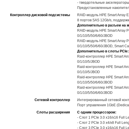
- твердотельные акселераторы 
Предустановленные накопител
Контроллер дисковой подсистемы
RAID-модуль HPE Smart Array E20
8 портов SAS 12Gb/s, поддержка
Дополнительно в разъем на м
RAID-модуль HPE Smart Array P4
0/1/10/5/50/6/60/JBOD
RAID-модуль HPE Smart Array P8
0/1/10/5/50/6/60/JBOD, Smart C
Дополнительно в слоты PCIe:
Raid-контроллер HPE Smart Arra
0/1/10/5/JBOD
Raid-контроллер HPE Smart Arra
0/1/10/5/JBOD
Raid-контроллер HPE Smart Arra
0/1/10/5/50/6/60/JBOD
Raid-контроллер HPE Smart Arra
0/1/10/5/50/6/60/JBOD
Сетевой контроллер
Интегрированный сетевой контр
Порт управления 1GbE (Dedicat
Слоты расширения
С одним процессором:
- Слот 1 PCIe 3.0 x16/x16 Full 
- Слот 2 PCIe 3.0 x4/x8 Full Le
- Слот 3 PCIe 3.0 x16/x16 Full 