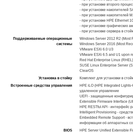
- при установке второго процес
- при установке накопителей S
- при установке накопителей M.
- при установке HPE Ethernet 10
- при установке графических а
- при установке сервера в стойк
Поддерживаемые операционные
Windows Server 2012 R2 (Most R
системы
Windows Server 2016 (Most Rece
VMware ESXi 6.0 U3
VMware ESXi 6.5 and U1 upon r
Red Hat Enterprise Linux (RHEL)
SUSE Linux Enterprise Server (
ClearOS
Установка в стойку
Комплект для установки в сто
Встроенные средства управления
HPE iLO (HPE Integrated Light
удаленное управление
UEFI - защищенные конфигуриро
Extensible Firmware Interface (U
HPE RESTful API - интерфейс 
Intelligent Provisioning - ср
Embedded Remote Support - вс
информации об аппаратных со
BIOS
HPE Server Unified Extensible Fi