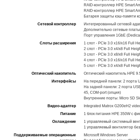
RAID-контроллер HPE Smart Arra
RAID-контроллер HPE Smart Arra
Батарея защиты кэш-памяти к
Сетевой контроллер
Интегрированный сетевой адап
Дополнительно сетевые платы 
Порт управления 1GbE (Dedicat
Слоты расширения
1 слот - PCIe 3.0 x16/x16 Full H
2 слот - PCIe 3.0 x4/x8 Full Hei
3 слот - PCIe 3.0 x8/x8 Full Hei
4 слот - PCIe 3.0 x16/x16 Full H
5 слот - PCIe 3.0 x4/x8 Full Hei
Оптический накопитель
Оптический накопитель HPE 9.
Интерфейсы
На передней панели: 2 порта US
На задней панели: 2 порта USB
45, COM-port (опция)
Внутренние порты: Micro SD Slo
Видео-адаптер
Integrated Matrox G200eH2 video
Питание
1 блок питания HPE 350W с фи
Охлаждение
1 управляемый системный вент
1 управляемый вентилятор без
Поддерживаемые операционные
Microsoft Windows Server