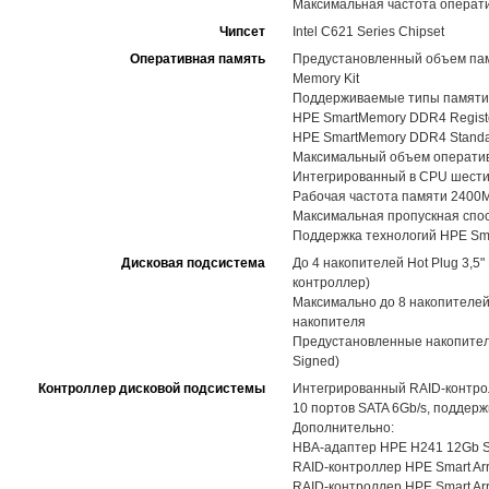
Максимальная частота операт
Чипсет
Intel C621 Series Chipset
Оперативная память
Предустановленный объем памя
Memory Kit
Поддерживаемые типы памяти
HPE SmartMemory DDR4 Registe
HPE SmartMemory DDR4 Standar
Максимальный объем оператив
Интегрированный в CPU шестик
Рабочая частота памяти 2400
Максимальная пропускная спос
Поддержка технологий HPE Sma
Дисковая подсистема
До 4 накопителей Hot Plug 3,
контроллер)
Максимально до 8 накопителей
накопителя
Предустановленные накопители: 
Signed)
Контроллер дисковой подсистемы
Интегрированный RAID-контрол
10 портов SATA 6Gb/s, поддержк
Дополнительно:
HBA-адаптер HPE H241 12Gb SAS 
RAID-контроллер HPE Smart Arra
RAID-контроллер HPE Smart Arra