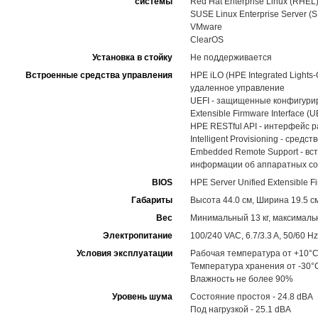
системы
Red Hat Enterprise Linux (RHEL
SUSE Linux Enterprise Server (
VMware
ClearOS
Установка в стойку
Не поддерживается
Встроенные средства управления
HPE iLO (HPE Integrated Light
удаленное управление
UEFI - защищенные конфигуриро
Extensible Firmware Interface (U
HPE RESTful API - интерфейс 
Intelligent Provisioning - ср
Embedded Remote Support - вс
информации об аппаратных со
BIOS
HPE Server Unified Extensible Fi
Габариты
Высота 44.0 см, Ширина 19.5 см
Вес
Минимальный 13 кг, максимальн
Электропитание
100/240 VAC, 6.7/3.3 A, 50/60 Hz
Условия эксплуатации
Рабочая температура от +10°C
Температура хранения от -30°
Влажность не более 90%
Уровень шума
Состояние простоя - 24.8 dBA
Под нагрузкой - 25.1 dBA