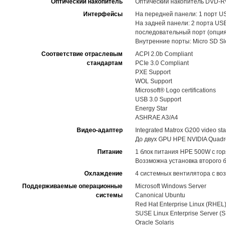
Оптический накопитель
Оптический накопитель DVD-RW 
Интерфейсы
На передней панели: 1 порт USB
На задней панели: 2 порта USB
последовательный порт (опция
Внутренние порты: Micro SD Slo
Соответствие отраслевым
ACPI 2.0b Compliant
стандартам
PCIe 3.0 Compliant
PXE Support
WOL Support
Microsoft® Logo certifications
USB 3.0 Support
Energy Star
ASHRAE A3/A4
Видео-адаптер
Integrated Matrox G200 video st
До двух GPU HPE NVIDIA Quadro
Питание
1 блок питания HPE 500W с гор
Воззможна установка второго 
Охлаждение
4 системных вентилятора с во
Поддерживаемые операционные
Microsoft Windows Server
системы
Canonical Ubuntu
Red Hat Enterprise Linux (RHEL
SUSE Linux Enterprise Server (
Oracle Solaris