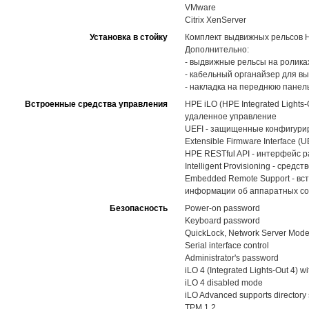
VMware
Citrix XenServer
Установка в стойку
Комплект выдвижных рельсов HPE
Дополнительно:
- выдвижные рельсы на роликах 
- кабельный органайзер для в
- накладка на переднюю панел
Встроенные средства управления
HPE iLO (HPE Integrated Light
удаленное управление
UEFI - защищенные конфигуриро
Extensible Firmware Interface (U
HPE RESTful API - интерфейс 
Intelligent Provisioning - ср
Embedded Remote Support - вс
информации об аппаратных со
Безопасность
Power-on password
Keyboard password
QuickLock, Network Server Mod
Serial interface control
Administrator's password
iLO 4 (Integrated Lights-Out 4) 
iLO 4 disabled mode
iLO Advanced supports directory 
TPM 1.2