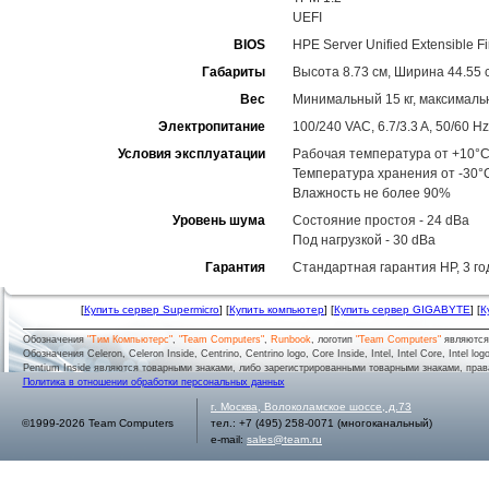
UEFI
BIOS
HPE Server Unified Extensible F
Габариты
Высота 8.73 см, Ширина 44.55 с
Вес
Минимальный 15 кг, максимальн
Электропитание
100/240 VAC, 6.7/3.3 A, 50/60 Hz
Условия эксплуатации
Рабочая температура от +10°C
Температура хранения от -30°
Влажность не более 90%
Уровень шума
Состояние простоя - 24 dBa
Под нагрузкой - 30 dBa
Гарантия
Стандартная гарантия HP, 3 год
[
Купить сервер Supermicro
] [
Купить компьютер
] [
Купить сервер GIGABYTE
] [
К
Обозначения
"Тим Компьютерс"
,
"Team Computers"
,
Runbook
, логотип
"Team Computers"
являютс
Обозначения Celeron, Celeron Inside, Centrino, Centrino logo, Core Inside, Intel, Intel Core, Intel logo,
Pentium Inside являются товарными знаками, либо зарегистрированными товарными знаками, права
Политика в отношении обработки персональных данных
г.
Москва
,
Волоколамское шоссе, д.73
©1999-2026 Team Computers
тел.:
+7 (495) 258-0071
(многоканальный)
e-mail:
sales@team.ru