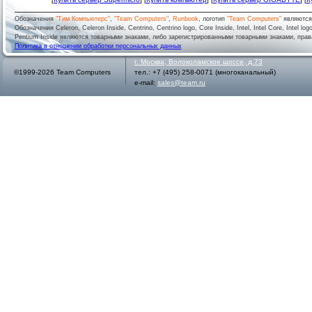
Обозначения
"Тим Компьютерс"
,
"Team Computers"
,
Runbook
, логотип
"Team Computers"
являютс
Обозначения Celeron, Celeron Inside, Centrino, Centrino logo, Core Inside, Intel, Intel Core, Intel logo,
Pentium Inside являются товарными знаками, либо зарегистрированными товарными знаками, права
Политика в отношении обработки персональных данных
г.
Москва
,
Волоколамское шоссе, д.73
©1999-2026 Team Computers
тел.:
+7 (495) 258-0071
(многоканальный)
e-mail:
sales@team.ru