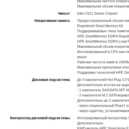
Максимальная частота операт
Максимальная объем оператив
Чипсет
Intel C621 Series Chipset
Оперативная память
Предустановленный объем пам
Registered Smart Memory Kit
Поддерживаемые типы памяти
HPE SmartMemory DDR4 Registe
HPE SmartMemory DDR4 Load R
Максимальный объем оператив
Интегрированный в CPU шестик
канал
Рабочая частота памяти 2400
Максимальная пропускная спос
Поддержка технологий HPE Sma
Дисковая подсистема
До 4 накопителей Hot Plug 3,
Дополнительно в отсек на задн
- 1 накопитель SAS/SATA SFF 
- 2 накопителя M.2 SATA ворма
Дополнительно до 2 накопител
- через опциональный Riser1 (с
- через адаптер, устанавливае
Контроллер дисковой подсистемы
Интегрированный контроллер S1
Дополнительно:
RAID-модуль HPE Smart Array E20