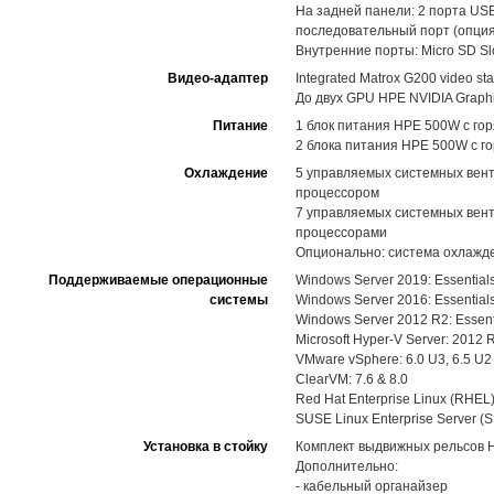
На задней панели: 2 порта USB
последовательный порт (опция
Внутренние порты: Micro SD Slo
Видео-адаптер
Integrated Matrox G200 video st
До двух GPU HPE NVIDIA Graphic
Питание
1 блок питания HPE 500W с го
2 блока питания HPE 500W с го
Охлаждение
5 управляемых системных вент
процессором
7 управляемых системных вент
процессорами
Опционально: система охлажд
Поддерживаемые операционные
Windows Server 2019: Essentials
системы
Windows Server 2016: Essentials
Windows Server 2012 R2: Essenti
Microsoft Hyper-V Server: 2012 
VMware vSphere: 6.0 U3, 6.5 U2
ClearVM: 7.6 & 8.0
Red Hat Enterprise Linux (RHEL):
SUSE Linux Enterprise Server (S
Установка в стойку
Комплект выдвижных рельсов HPE
Дополнительно:
- кабельный органайзер