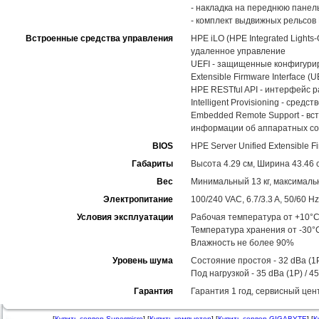
- накладка на переднюю панел
- комплект выдвижных рельсов H
Встроенные средства управления
HPE iLO (HPE Integrated Light
удаленное управление
UEFI - защищенные конфигуриро
Extensible Firmware Interface (U
HPE RESTful API - интерфейс 
Intelligent Provisioning - ср
Embedded Remote Support - вс
информации об аппаратных со
BIOS
HPE Server Unified Extensible Fi
Габариты
Высота 4.29 см, Ширина 43.46 с
Вес
Минимальный 13 кг, максимальн
Электропитание
100/240 VAC, 6.7/3.3 A, 50/60 Hz
Условия эксплуатации
Рабочая температура от +10°C
Температура хранения от -30°
Влажность не более 90%
Уровень шума
Состояние простоя - 32 dBa (1P
Под нагрузкой - 35 dBa (1P) / 4
Гарантия
Гарантия 1 год, сервисный цен
[
Купить сервер Supermicro
] [
Купить компьютер
] [
Купить сервер GIGABYTE
] [
К