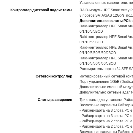
Установленные накопители: не
Контроллер дисковой подсистемы
RAID-модуль HPE Smart Array P4
8 портов SATA/SAS 12Gb/s, под
Дополнительно в слоты PCIe:
Raid-контроллер HPE Smart Arra
0/1/10/5/JBOD
Raid-контроллер HPE Smart Arra
0/1/10/5/JBOD
Raid-контроллер HPE Smart Arra
0/1/10/5/50/6/60/JBOD
Raid-контроллер HPE Smart Arra
0/1/10/5/50/6/60/JBOD
Расширитель портов 24 SFF SA
Сетевой контроллер
Интегрированный сетевой контр
Порт управления 1GbE (Dedicat
Дополнительно сменный модуль
Дополнительно сетевые адапт
Слоты расширения
Три отсека для установки Райзе
Возможные варианты Райзер-к
- Райзер-карта на 3 слота PCIe
- Райзер-карта на 3 слота PCI
- Райзер-карта на 2 слота PCIe 
- Райзер-карта на 2 слота PCIe
Возможные варианты Райзер-к