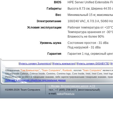
BIOS
HPE Server Unified Extensible Fi
Габариты
Высота 8.73 см, Ширина 44.55 с
Вес
Минимальный 15 кг, максимальн
Электропитание
100/240 VAC, 6.7/3.3 A, 50/60 Hz
Условия эксплуатации
Рабочая температура от +10°C
Температура хранения от -30°
Влажность не более 90%
Уровень шума
Состояние простоя - 31 dBa
Под нагрузкой - 31 dBa
Гарантия
Гарантия 1 год, сервисный цен
[
Купить сервер Supermicro
] [
Купить компьютер
] [
Купить сервер GIGABYTE
] [
К
Обозначения
"Тим Компьютерс"
,
"Team Computers"
,
Runbook
, логотип
"Team Computers"
являютс
Обозначения Celeron, Celeron Inside, Centrino, Centrino logo, Core Inside, Intel, Intel Core, Intel logo,
Pentium Inside являются товарными знаками, либо зарегистрированными товарными знаками, права
Политика в отношении обработки персональных данных
г.
Москва
,
Волоколамское шоссе, д.73
©1999-2026 Team Computers
тел.:
+7 (495) 258-0071
(многоканальный)
e-mail:
sales@team.ru