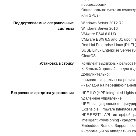
процессорами
Опционально: система охлажд
или GPUs)
Поддерживаемые операционные
Windows Server 2012 R2
системы
Windows Server 2016
VMware ESXi 6.0 U3
VMware ESXi 6.5 and U1 upon r
Red Hat Enterprise Linux (RHEL)
SUSE Linux Enterprise Server (
ClearOS
Установка в стойку
Комплект выдвижных рельсов HPE
Кабельный органайзер для вы
Дополнительно:
- выдвижные рельсы на роликах 
- накладка на переднюю панел
Встроенные средства управления
HPE iLO (HPE Integrated Light
удаленное управление
UEFI - защищенные конфигуриро
Extensible Firmware Interface (U
HPE RESTful API - интерфейс 
Intelligent Provisioning - ср
Embedded Remote Support - вс
информации об аппаратных со