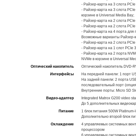
- Райзер-карта на 3 слота PCIe
- Райзер-карта на 3 слота PCI
корзине в Universal Media Bay;
- Райзер-карта на 2 слота PCIe 
- Райзер-карта на 2 слота PCIe
- Райзер-карта на 4 порта для
Возможные варианты Райзер-к
- Райзер-карта на 2 слота PCIe
- Райзер-карта на 1 слот PCIe 3
- Райзер-карта на 2 порта NVM
NVMe в корзине в Universal Med
Оптический накопитель
Оптический накопитель DVD-RW
Интерфейсы
На передней панели: 1 порт USB 
На задней панели: 2 порта USB
последовательный порт (опция
Внутренние порты: Micro SD Slo
Видео-адаптер
Integrated Matrox G200 video st
До 5 дополнительных видеокар
Питание
1 блок питания 500W Platinum-l
Дополнительно второй блок пи
Охлаждение
4 управляемых системных вент
процессором
6 управляемых системных вент