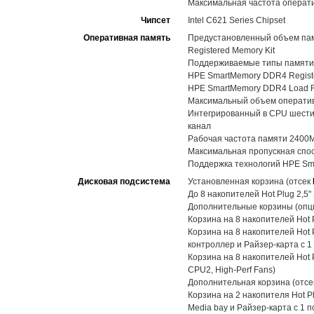
Максимальная частота операт
Чипсет
Intel C621 Series Chipset
Оперативная память
Предустановленный объем пам
Registered Memory Kit
Поддерживаемые типы памяти
HPE SmartMemory DDR4 Registe
HPE SmartMemory DDR4 Load R
Максимальный объем оператив
Интегрированный в CPU шестик
канал
Рабочая частота памяти 2400
Максимальная пропускная спос
Поддержка технологий HPE Sma
Дисковая подсистема
Установленная корзина (отсек
До 8 накопителей Hot Plug 2,5
Дополнительные корзины (опц
Корзина на 8 накопителей Hot 
Корзина на 8 накопителей Hot 
контроллер и Райзер-карта с 
Корзина на 8 накопителей Hot 
CPU2, High-Perf Fans)
Дополнительная корзина (отс
Корзина на 2 накопителя Hot P
Media bay и Райзер-карта с 1 