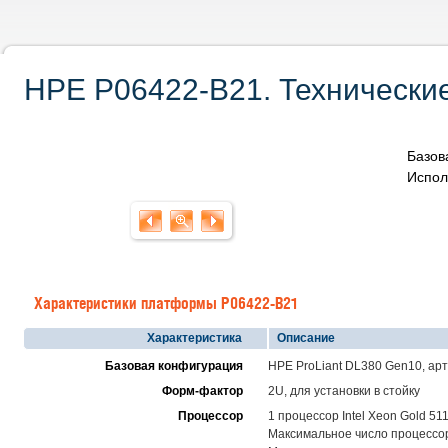
HPE P06422-B21. Технические
Базов
Испол
Характеристики платформы P06422-B21
Характеристика
Описание
Базовая конфигурация
HPE ProLiant DL380 Gen10, ар
Форм-фактор
2U, для установки в стойку
Процессор
1 процессор Intel Xeon Gold 51
Максимальное число процессоро