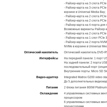
- Райзер-карта на 3 слота PCIe
- Райзер-карта на 3 слота PCI
корзине в Universal Media Bay;
- Райзер-карта на 2 слота PCIe 
- Райзер-карта на 2 слота PCIe
- Райзер-карта на 4 порта для
Возможные варианты Райзер-к
- Райзер-карта на 2 слота PCIe
- Райзер-карта на 1 слот PCIe 3
- Райзер-карта на 2 порта NVM
NVMe в корзине в Universal Med
Оптический накопитель
Оптический накопитель DVD-RW
Интерфейсы
На передней панели: 1 порт USB 
На задней панели: 2 порта USB
последовательный порт (опция
Внутренние порты: Micro SD Slo
Видео-адаптер
Integrated Matrox G200 video st
До 5 дополнительных видеокар
Питание
2 блока питания 800W Platinum
Охлаждение
4 управляемых системных вент
процессором
6 управляемых системных вент
процессорами