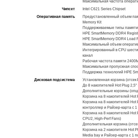
Максимальная частота операт
Чипсет
Intel C621 Series Chipset
Оперативная память
Предустановленный объем памя
Memory Kit
Поддерживаемые типы памяти
HPE SmartMemory DDR4 Registe
HPE SmartMemory DDR4 Load R
Максимальный объем оператив
Интегрированный в CPU шестик
канал
Рабочая частота памяти 2400
Максимальная пропускная спос
Поддержка технологий HPE Sma
Дисковая подсистема
Установленная корзина (отсек
До 8 накопителей Hot Plug 2,5
Дополнительные корзины (опц
Корзина на 8 накопителей Hot 
Корзина на 8 накопителей Hot 
контроллер и Райзер-карта с 
Корзина на 8 накопителей Hot 
CPU2, High-Perf Fans)
Дополнительная корзина (отс
Корзина на 2 накопителя Hot P
Media bay и Райзер-карта с 1 