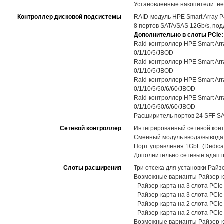
Установленные накопители: не
Контроллер дисковой подсистемы
RAID-модуль HPE Smart Array P4
8 портов SATA/SAS 12Gb/s, под
Дополнительно в слоты PCIe:
Raid-контроллер HPE Smart Arra
0/1/10/5/JBOD
Raid-контроллер HPE Smart Arra
0/1/10/5/JBOD
Raid-контроллер HPE Smart Arra
0/1/10/5/50/6/60/JBOD
Raid-контроллер HPE Smart Arra
0/1/10/5/50/6/60/JBOD
Расширитель портов 24 SFF SA
Сетевой контроллер
Интегрированный сетевой контр
Сменный модуль ввода/вывода H
Порт управления 1GbE (Dedicat
Дополнительно сетевые адапт
Слоты расширения
Три отсека для установки Райзе
Возможные варианты Райзер-к
- Райзер-карта на 3 слота PCIe
- Райзер-карта на 3 слота PCI
- Райзер-карта на 2 слота PCIe 
- Райзер-карта на 2 слота PCIe
Возможные варианты Райзер-к