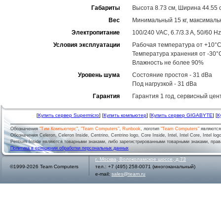
Габариты
Высота 8.73 см, Ширина 44.55 с
Вес
Минимальный 15 кг, максимальн
Электропитание
100/240 VAC, 6.7/3.3 A, 50/60 Hz
Условия эксплуатации
Рабочая температура от +10°C
Температура хранения от -30°
Влажность не более 90%
Уровень шума
Состояние простоя - 31 dBa
Под нагрузкой - 31 dBa
Гарантия
Гарантия 1 год, сервисный цен
[
Купить сервер Supermicro
] [
Купить компьютер
] [
Купить сервер GIGABYTE
] [
К
Обозначения
"Тим Компьютерс"
,
"Team Computers"
,
Runbook
, логотип
"Team Computers"
являютс
Обозначения Celeron, Celeron Inside, Centrino, Centrino logo, Core Inside, Intel, Intel Core, Intel logo,
Pentium Inside являются товарными знаками, либо зарегистрированными товарными знаками, права
Политика в отношении обработки персональных данных
г.
Москва
,
Волоколамское шоссе, д.73
©1999-2026 Team Computers
тел.:
+7 (495) 258-0071
(многоканальный)
e-mail:
sales@team.ru