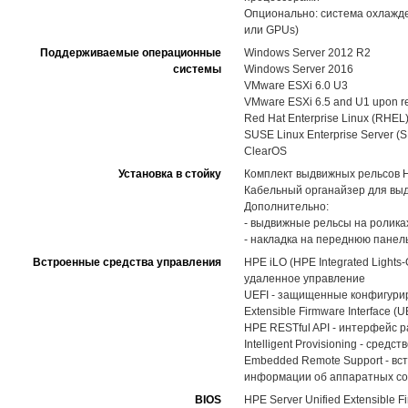
Опционально: система охлажд
или GPUs)
Поддерживаемые операционные
Windows Server 2012 R2
системы
Windows Server 2016
VMware ESXi 6.0 U3
VMware ESXi 6.5 and U1 upon r
Red Hat Enterprise Linux (RHEL)
SUSE Linux Enterprise Server (
ClearOS
Установка в стойку
Комплект выдвижных рельсов HPE
Кабельный органайзер для вы
Дополнительно:
- выдвижные рельсы на роликах 
- накладка на переднюю панел
Встроенные средства управления
HPE iLO (HPE Integrated Light
удаленное управление
UEFI - защищенные конфигуриро
Extensible Firmware Interface (U
HPE RESTful API - интерфейс 
Intelligent Provisioning - ср
Embedded Remote Support - вс
информации об аппаратных со
BIOS
HPE Server Unified Extensible Fi