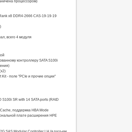
аничена процессором)
 Rank x8 DDR4-2666 CAS-19-19-19
)
ал, всего 4 модуля
кой
рованному контроллеру SATA S100i
рения)
(x2)
 Kit - поле "PCIe и прочие опции"
S100i SR with 14 SATA ports (RAID
ry Cache, поддержка HBA Mode
циональной плате расширения HPE
2G SAS Modular Controller LH (в разъем