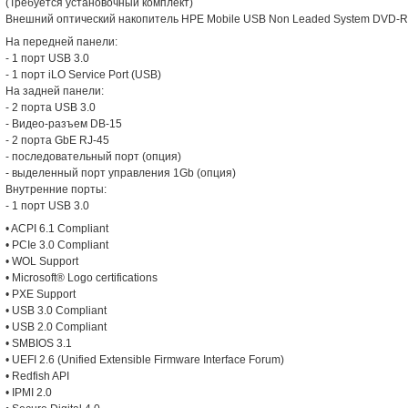
(Требуется установочный комплект)
Внешний оптический накопитель HPE Mobile USB Non Leaded System DVD-RW D
На передней панели:
- 1 порт USB 3.0
- 1 порт iLO Service Port (USB)
На задней панели:
- 2 порта USB 3.0
- Видео-разъем DB-15
- 2 порта GbE RJ-45
- последовательный порт (опция)
- выделенный порт управления 1Gb (опция)
Внутренние порты:
- 1 порт USB 3.0
• ACPI 6.1 Compliant
• PCIe 3.0 Compliant
• WOL Support
• Microsoft® Logo certifications
• PXE Support
• USB 3.0 Compliant
• USB 2.0 Compliant
• SMBIOS 3.1
• UEFI 2.6 (Unified Extensible Firmware Interface Forum)
• Redfish API
• IPMI 2.0