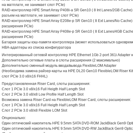
на матплате, не занимает слот PCIe)
RAID-контроллер HPE Smart Array P408i-a SR Gen10 ( 8 Int Lanes/2GB Cache) 
разъем на матплате, не занимает слот PCIe)
RAID-контроллер HPE Smart Array E208e-p SR Gen10 ( 8 Ext Lanes/No Cache) 1
расширения PCIe)
RAID-контроллер HPE Smart Array P408e-p SR Gen10 ( 8 Ext Lanes/4GB Cache) 
расширения PCIe)
Батарея защиты кэш-памяти контроллера (может использоваться одновреме
HBA-адаптеры из списка конфигуратора
Интегрированный сетевой контроллер HPE Ethernet 1Gb 2-port 361i Adapter на
Дополнительно сетевые платы в слоты расширения (2 максимально)
Дополнительно сменный модуль ввода/вывода FlexibleLOM Adapter
(Необходима замена райзер-карты на HPE DL20 Gen10 FlexibleLOM Riser Kit (1
слот PCIe 3.0 x8/x16 FHHL)
Предустановленная Riser Card, слоты расширения:
Слот 1 PCIe 3.0 x8/x16 Full Heigth Half Length Slot
Слот 2 PCIe 3.0 x8/x8 Low Profile Half Length Slot
Возможна замена Riser Card на FlexibleLOM Riser Card, слоты расширения:
Слот 1 PCIe 3.0 x8/x16 Full Heigth Half Length Slot
Слот 2 PCIe 3.0 x8/x8 Flexible LOM Slot
Опционально:
Один оптический накопитель HPE 9.5mm SATA DVD-ROM JackBlack Gen9 Opti
Один оптический накопитель HPE 9.5mm SATA DVD-RW JackBlack Gen9 Optic