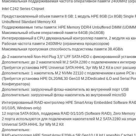
Максимальная поддерживаемая частота оперативной памяти 2400MHz (огр
Intel C242 Series Chipset
Предустановленный объем памяти 8 GB: 1 модуль HPE 8GB (1x 8GB) Single
Unbuffered Standard Memory Kit
Поддерживаемые типы памяти: HPE Memory DDR4 Unbuffered DIMM (UDIMM
Максимальный объем оперативной памяти 64GB (4x16GB)
Интегрированный в CPU двухканальный контроллер памяти, 2 модуля на кан
Рабочая частота памяти 2400MHz (ограничена процессором)
Максимальная пропускная способность подсистемы памяти 38.4GB/s
До 2 накопителей Non-Hot Plug 3,5" LFF SATA HDD с фиксированной установ
Дополнительно: до 2 накопителей M.2 SATA 2280 с подключением к интегри
(Требуется установка HPE Universal SATA HHHL 3yr Wty M.2 Kit в слот расши
Дополнительно: 1 накопитель M.2 NVMe 22110 с подключением к шине PCIe 
(Требуется установка HPE DL20/ML30 Gen10 M.2/Dedicated iLO and Serial Port
Конфигуратора)
Дополнительно: загрузочный флэш-накопитель во внутренний порт USB
Дополнительно: загрузочный флэш-накопитель во внутренний microSD
Интегрированный RAID-контроллер HPE Smart Array Embedded Software RAID 
0/1/10/5, Windows only)
12 портов SATA 6Gb/s, поддержка RAID 0/1/10/5 (Software RAID), Zero Memo
2 порта используются для подключения накопителей M.2 SATA 2280 на оп
Universal SATA HHHL 3yr Wty M.2 Kit
Дополнительно:
RAID-контроллер HPE Smart Array E208i-a SR Gen10 ( 8 Int Lanes/No Cache) 1