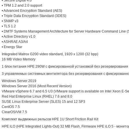
• Secure Digital 4.0
• TPM 1.2 and 2.0 support
• Advanced Encryption Standard (AES)
• Triple Data Encryption Standard (3DES)
• SNMP v3
• TLS 1.2
• DMTF Systems Management Architecture for Server Hardware Command Line
• Active Directory v1.0
• ASHRAE A3/A4
• Energy Star
Integrated Matrox G200 video standard, 1920 x 1200 (32 bpp)
16 MB Video Memory
1 блок питания HPE 290W с фиксированной установкой без резервирования
3 управляемых системных вентилятора без резервирования с фиксированн
Windows Server 2019
Windows Server 2016 (Most Recent Version)
VMware vSphere 6.7 and 6.5 U3 (VMware support is available on Intel Xeon E-Se
Red Hat Enterprise Linux (RHEL) 7.6 and 8.0
SUSE Linux Enterprise Server (SLES) 15 and 12 SP3
CentOS 7.5
ClearOS/VM 7.5
Комплект выдвижных рельсов HPE 1U Short Friction Rail Kit
HPE iLO (HPE Integrated Lights-Out) 32 MB Flash, Firmware HPE iLO 5 - мони