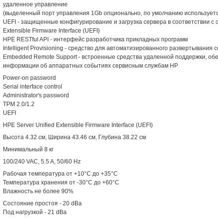
удаленное управление
(выделенный порт управления 1Gb опционально, по умолчанию используетс
UEFI - защищенные конфигурирование и загрузка сервера в соответствии с 
Extensible Firmware Interface (UEFI)
HPE RESTful API - интерфейс разработчика прикладных программ
Intelligent Provisioning - средство для автоматизированного развертывани
Embedded Remote Support - встроенные средства удаленной поддержки, о
информации об аппаратных событиях сервисным службам HP
Power-on password
Serial interface control
Administrator's password
TPM 2.0/1.2
UEFI
HPE Server Unified Extensible Firmware Interface (UEFI)
Высота 4.32 см, Ширина 43.46 см, Глубина 38.22 см
Минимальный 8 кг
100/240 VAC, 5.5 A, 50/60 Hz
Рабочая температура от +10°C до +35°C
Температура хранения от -30°C до +60°C
Влажность не более 90%
Состояние простоя - 20 dBa
Под нагрузкой - 21 dBa