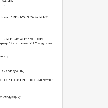
, 2933MHz
1TB
l Rank x4 DDR4-2933 CAS-21-21-21
, 1536GB (24x64GB) для RDIMM
рвер, 12 слотов на CPU, 2 модуля на
цессор
нт из следующих):
оты x16 FH, x8 LP) с 2 портами NVMe и
 из следующих):