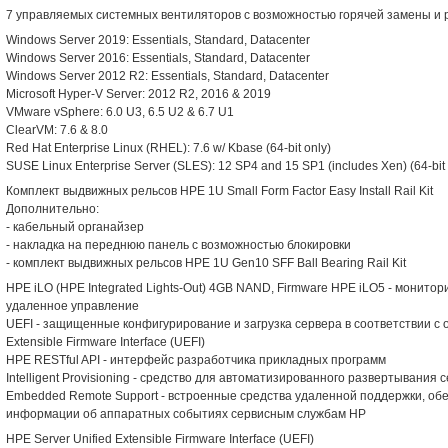
7 управляемых системных вентиляторов с возможностью горячей замены и
Windows Server 2019: Essentials, Standard, Datacenter
Windows Server 2016: Essentials, Standard, Datacenter
Windows Server 2012 R2: Essentials, Standard, Datacenter
Microsoft Hyper-V Server: 2012 R2, 2016 & 2019
VMware vSphere: 6.0 U3, 6.5 U2 & 6.7 U1
ClearVM: 7.6 & 8.0
Red Hat Enterprise Linux (RHEL): 7.6 w/ Kbase (64-bit only)
SUSE Linux Enterprise Server (SLES): 12 SP4 and 15 SP1 (includes Xen) (64-bit 
Комплект выдвижных рельсов HPE 1U Small Form Factor Easy Install Rail Kit
Дополнительно:
- кабельный органайзер
- накладка на переднюю панель с возможностью блокировки
- комплект выдвижных рельсов HPE 1U Gen10 SFF Ball Bearing Rail Kit
HPE iLO (HPE Integrated Lights-Out) 4GB NAND, Firmware HPE iLO5 - монито
удаленное управление
UEFI - защищенные конфигурирование и загрузка сервера в соответствии с 
Extensible Firmware Interface (UEFI)
HPE RESTful API - интерфейс разработчика прикладных программ
Intelligent Provisioning - средство для автоматизированного развертывани
Embedded Remote Support - встроенные средства удаленной поддержки, о
информации об аппаратных событиях сервисным службам HP
HPE Server Unified Extensible Firmware Interface (UEFI)