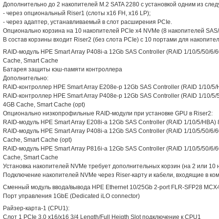
Дополнительно до 2 накопителей M.2 SATA 2280 с установкой одним из сле
- через опциональный Riser1 (слоты x16 FH, x16 LP);
- через адаптер, устанавливаемый в слот расширения PCIe.
Опционально корзина на 10 накопителей PCIe x4 NVMe (8 накопителей SAS
В состав корзины входит Riser2 (без слота PCIe) c 10 портами для накопит
RAID-модуль HPE Smart Array P408i-a 12Gb SAS Controller (RAID 1/10/5/50/6/60
Cache, Smart Cache
Батарея защиты кэш-памяти контроллера
Дополнительно:
RAID-контроллер HPE Smart Array E208e-p 12Gb SAS Controller (RAID 1/10/5/HB
RAID-контроллер HPE Smart Array P408e-p 12Gb SAS Controller (RAID 1/10/5/50/
4GB Cache, Smart Cache (opt)
Опционально низкопрофильные RAID-модули при установке GPU в Riser2:
RAID-модуль HPE Smart Array E208i-a 12Gb SAS Controller (RAID 1/10/5/HBA) 8 
RAID-модуль HPE Smart Array P408i-a 12Gb SAS Controller (RAID 1/10/5/50/6/60
Cache, Smart Cache (opt)
RAID-модуль HPE Smart Array P816i-a 12Gb SAS Controller (RAID 1/10/5/50/6/60
Cache, Smart Cache
Установка накопителей NVMe требует дополнительных корзин (на 2 или 10 
Подключение накопителей NVMe через Riser-карту и кабели, входящие в ком
Сменный модуль ввода/вывода HPE Ethernet 10/25Gb 2-port FLR-SFP28 MCX
Порт управления 1GbE (Dedicated iLO connector)
Райзер-карта-1 (CPU1):
Слот 1 PCIe 3.0 x16/x16 3/4 Length/Full Heigth Slot подключение к CPU1