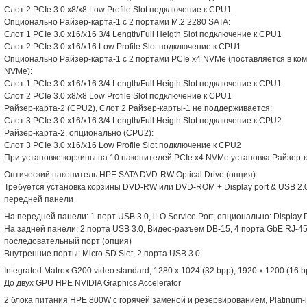
Слот 2 PCIe 3.0 x8/x8 Low Profile Slot подключение к CPU1
Опционально Райзер-карта-1 с 2 портами M.2 2280 SATA:
Слот 1 PCIe 3.0 x16/x16 3/4 Length/Full Heigth Slot подключение к CPU1
Слот 2 PCIe 3.0 x16/x16 Low Profile Slot подключение к CPU1
Опционально Райзер-карта-1 с 2 портами PCIe x4 NVMe (поставляется в ком
NVMe):
Слот 1 PCIe 3.0 x16/x16 3/4 Length/Full Heigth Slot подключение к CPU1
Слот 2 PCIe 3.0 x8/x8 Low Profile Slot подключение к CPU1
Райзер-карта-2 (CPU2), Слот 2 Райзер-карты-1 не поддерживается:
Слот 3 PCIe 3.0 x16/x16 3/4 Length/Full Heigth Slot подключение к CPU2
Райзер-карта-2, опционально (CPU2):
Слот 3 PCIe 3.0 x16/x16 Low Profile Slot подключение к CPU2
При установке корзины на 10 накопителей PCIe x4 NVMe установка Райзер-
Оптический накопитель HPE SATA DVD-RW Optical Drive (опция)
Требуется установка корзины DVD-RW или DVD-ROM + Display port & USB 2.0 
передней панели
На передней панели: 1 порт USB 3.0, iLO Service Port, опционально: Display P
На задней панели: 2 порта USB 3.0, Видео-разъем DB-15, 4 порта GbE RJ-45
последовательный порт (опция)
Внутренние порты: Micro SD Slot, 2 порта USB 3.0
Integrated Matrox G200 video standard, 1280 x 1024 (32 bpp), 1920 x 1200 (16 b
До двух GPU HPE NVIDIA Graphics Accelerator
2 блока питания HPE 800W с горячей заменой и резервированием, Platinum-l