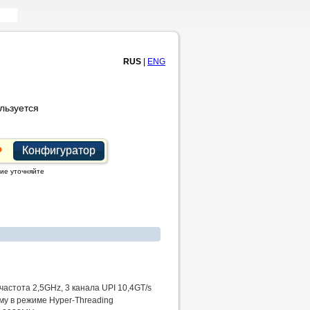
RUS
|
ENG
льзуется
Конфигуратор
ие уточняйте
 частота 2,5GHz, 3 канала UPI 10,4GT/s
му в режиме Hyper-Threading