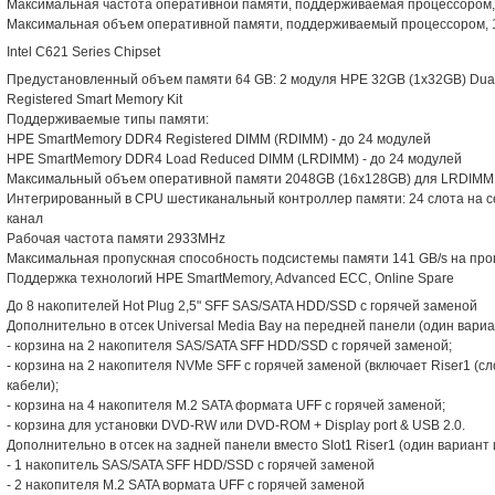
Максимальная частота оперативной памяти, поддерживаемая процессором
Максимальная объем оперативной памяти, поддерживаемый процессором, 
Intel C621 Series Chipset
Предустановленный объем памяти 64 GB: 2 модуля HPE 32GB (1x32GB) Dua
Registered Smart Memory Kit
Поддерживаемые типы памяти:
HPE SmartMemory DDR4 Registered DIMM (RDIMM) - до 24 модулей
HPE SmartMemory DDR4 Load Reduced DIMM (LRDIMM) - до 24 модулей
Максимальный объем оперативной памяти 2048GB (16x128GB) для LRDIMM
Интегрированный в CPU шестиканальный контроллер памяти: 24 слота на се
канал
Рабочая частота памяти 2933MHz
Максимальная пропускная способность подсистемы памяти 141 GB/s на про
Поддержка технологий HPE SmartMemory, Advanced ECC, Online Spare
До 8 накопителей Hot Plug 2,5" SFF SAS/SATA HDD/SSD с горячей заменой
Дополнительно в отсек Universal Media Bay на передней панели (один вариа
- корзина на 2 накопителя SAS/SATA SFF HDD/SSD с горячей заменой;
- корзина на 2 накопителя NVMe SFF с горячей заменой (включает Riser1 (сл
кабели);
- корзина на 4 накопителя M.2 SATA формата UFF с горячей заменой;
- корзина для установки DVD-RW или DVD-ROM + Display port & USB 2.0.
Дополнительно в отсек на задней панели вместо Slot1 Riser1 (один вариант
- 1 накопитель SAS/SATA SFF HDD/SSD с горячей заменой
- 2 накопителя M.2 SATA вормата UFF с горячей заменой