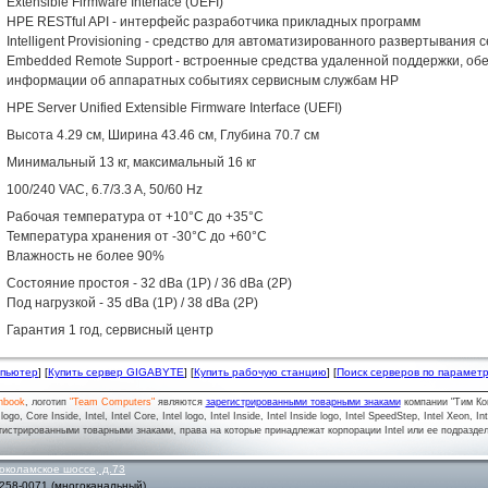
Extensible Firmware Interface (UEFI)
HPE RESTful API - интерфейс разработчика прикладных программ
Intelligent Provisioning - средство для автоматизированного развертывани
Embedded Remote Support - встроенные средства удаленной поддержки, о
информации об аппаратных событиях сервисным службам HP
HPE Server Unified Extensible Firmware Interface (UEFI)
Высота 4.29 см, Ширина 43.46 см, Глубина 70.7 см
Минимальный 13 кг, максимальный 16 кг
100/240 VAC, 6.7/3.3 A, 50/60 Hz
Рабочая температура от +10°C до +35°C
Температура хранения от -30°C до +60°C
Влажность не более 90%
Состояние простоя - 32 dBa (1P) / 36 dBa (2P)
Под нагрузкой - 35 dBa (1P) / 38 dBa (2P)
Гарантия 1 год, сервисный центр
мпьютер
] [
Купить сервер GIGABYTE
] [
Купить рабочую станцию
] [
Поиск серверов по парамет
nbook
, логотип
"Team Computers"
являются
зарегистрированными товарными знаками
компании "Тим Ко
o, Core Inside, Intel, Intel Core, Intel logo, Intel Inside, Intel Inside logo, Intel SpeedStep, Intel Xeon, In
гистрированными товарными знаками, права на которые принадлежат корпорации Intel или ее подразде
околамское шоссе, д.73
 258-0071
(многоканальный)