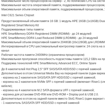
Максимальное число процессоров на сервер - 2, 40 логических CPU на систе
Максимальная частота оперативной памяти, поддерживаемая процессором
Максимальная объем оперативной памяти, поддерживаемый процессором, 
Intel C621 Series Chipset
Предустановленный объем памяти 16 GB: 1 модуль HPE 16GB (1x16GB) Dua
Registered Smart Memory Kit
Поддерживаемые типы памяти:
HPE SmartMemory DDR4 Registered DIMM (RDIMM) - до 24 модулей
HPE SmartMemory DDR4 Load Reduced DIMM (LRDIMM) - до 24 модулей
Максимальный объем оперативной памяти 2048GB (16x128GB) для LRDIMM
Интегрированный в CPU шестиканальный контроллер памяти: 24 слота на се
канал
Рабочая частота памяти 2400MHz (ограничена процессором)
Максимальная пропускная способность подсистемы памяти 115,2 GB/s на п
Поддержка технологий HPE SmartMemory, Advanced ECC, Online Spare
До 8 накопителей Hot Plug 2,5" SFF SAS/SATA HDD/SSD с горячей заменой
Дополнительно в отсек Universal Media Bay на передней панели (один вариа
- корзина на 2 накопителя SAS/SATA SFF HDD/SSD с горячей заменой;
- корзина на 2 накопителя NVMe SFF с горячей заменой (включает Riser1 (сл
кабели);
- корзина на 4 накопителя M.2 SATA формата UFF с горячей заменой;
- корзина для установки DVD-RW или DVD-ROM + Display port & USB 2.0.
Дополнительно в отсек на задней панели вместо Slot1 Riser1 (один вариант
- 1 накопитель SAS/SATA SFF HDD/SSD с горячей заменой