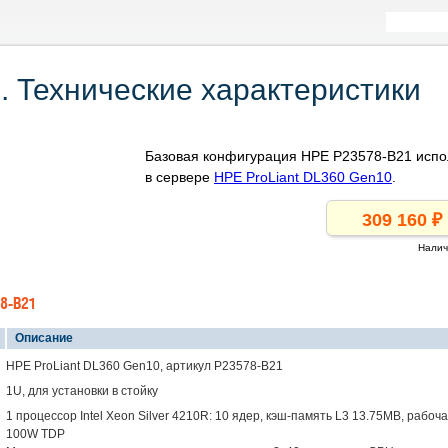
 Технические характеристики
Базовая конфигурация HPE P23578-B21 испо
в сервере
HPE ProLiant DL360 Gen10
.
Налич
8-B21
Описание
HPE ProLiant DL360 Gen10, артикул P23578-B21
1U, для установки в стойку
1 процессор Intel Xeon Silver 4210R: 10 ядер, кэш-память L3 13.75MB, рабоча
100W TDP