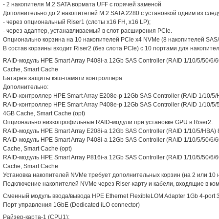
- 2 накопителя M.2 SATA вормата UFF с горячей заменой
Дополнительно до 2 накопителей M.2 SATA 2280 с установкой одним из сле
- через опциональный Riser1 (слоты x16 FH, x16 LP);
- через адаптер, устанавливаемый в слот расширения PCIe.
Опционально корзина на 10 накопителей PCIe x4 NVMe (8 накопителей SAS
В состав корзины входит Riser2 (без слота PCIe) c 10 портами для накопит
RAID-модуль HPE Smart Array P408i-a 12Gb SAS Controller (RAID 1/10/5/50/6/60
Cache, Smart Cache
Батарея защиты кэш-памяти контроллера
Дополнительно:
RAID-контроллер HPE Smart Array E208e-p 12Gb SAS Controller (RAID 1/10/5/HB
RAID-контроллер HPE Smart Array P408e-p 12Gb SAS Controller (RAID 1/10/5/50/
4GB Cache, Smart Cache (opt)
Опционально низкопрофильные RAID-модули при установке GPU в Riser2:
RAID-модуль HPE Smart Array E208i-a 12Gb SAS Controller (RAID 1/10/5/HBA) 8 
RAID-модуль HPE Smart Array P408i-a 12Gb SAS Controller (RAID 1/10/5/50/6/60
Cache, Smart Cache (opt)
RAID-модуль HPE Smart Array P816i-a 12Gb SAS Controller (RAID 1/10/5/50/6/60
Cache, Smart Cache
Установка накопителей NVMe требует дополнительных корзин (на 2 или 10 
Подключение накопителей NVMe через Riser-карту и кабели, входящие в ком
Сменный модуль ввода/вывода HPE Ethernet FlexibleLOM Adapter 1Gb 4-port
Порт управления 1GbE (Dedicated iLO connector)
Райзер-карта-1 (CPU1):