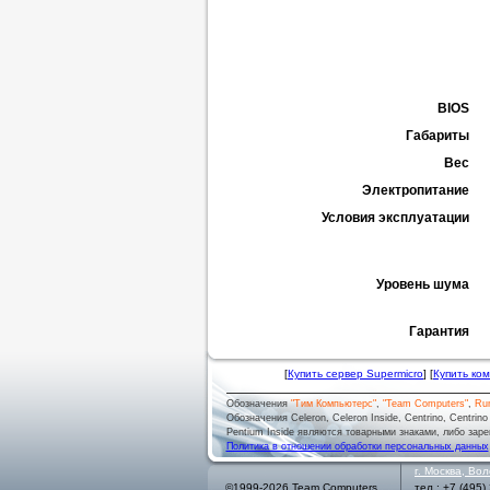
BIOS
Габариты
Вес
Электропитание
Условия эксплуатации
Уровень шума
Гарантия
[
Купить сервер Supermicro
] [
Купить ко
Обозначения
"Тим Компьютерс"
,
"Team Computers"
,
Ru
Обозначения Celeron, Celeron Inside, Centrino, Centrino log
Pentium Inside являются товарными знаками, либо заре
Политика в отношении обработки персональных данных
г.
Москва
,
Вол
©1999-2026 Team Computers
тел.:
+7 (495)