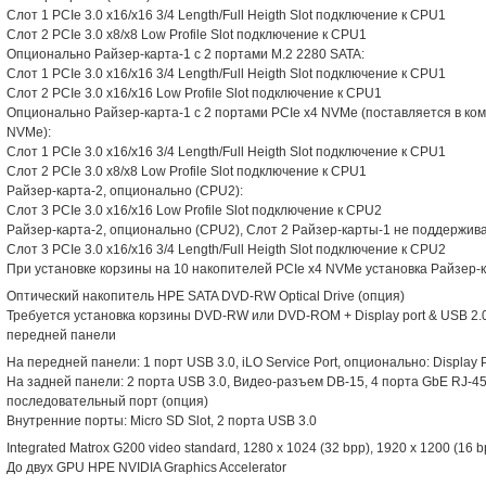
Слот 1 PCIe 3.0 x16/x16 3/4 Length/Full Heigth Slot подключение к CPU1
Слот 2 PCIe 3.0 x8/x8 Low Profile Slot подключение к CPU1
Опционально Райзер-карта-1 с 2 портами M.2 2280 SATA:
Слот 1 PCIe 3.0 x16/x16 3/4 Length/Full Heigth Slot подключение к CPU1
Слот 2 PCIe 3.0 x16/x16 Low Profile Slot подключение к CPU1
Опционально Райзер-карта-1 с 2 портами PCIe x4 NVMe (поставляется в ком
NVMe):
Слот 1 PCIe 3.0 x16/x16 3/4 Length/Full Heigth Slot подключение к CPU1
Слот 2 PCIe 3.0 x8/x8 Low Profile Slot подключение к CPU1
Райзер-карта-2, опционально (CPU2):
Слот 3 PCIe 3.0 x16/x16 Low Profile Slot подключение к CPU2
Райзер-карта-2, опционально (CPU2), Слот 2 Райзер-карты-1 не поддержива
Слот 3 PCIe 3.0 x16/x16 3/4 Length/Full Heigth Slot подключение к CPU2
При установке корзины на 10 накопителей PCIe x4 NVMe установка Райзер-
Оптический накопитель HPE SATA DVD-RW Optical Drive (опция)
Требуется установка корзины DVD-RW или DVD-ROM + Display port & USB 2.0 
передней панели
На передней панели: 1 порт USB 3.0, iLO Service Port, опционально: Display P
На задней панели: 2 порта USB 3.0, Видео-разъем DB-15, 4 порта GbE RJ-45
последовательный порт (опция)
Внутренние порты: Micro SD Slot, 2 порта USB 3.0
Integrated Matrox G200 video standard, 1280 x 1024 (32 bpp), 1920 x 1200 (16 b
До двух GPU HPE NVIDIA Graphics Accelerator