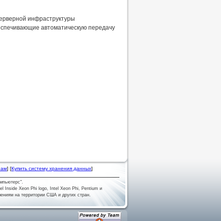
я серверной инфраструктуры
беспечивающие автоматическую передачу
рам
] [
Купить систему хранения данных
]
мпьютерс".
tel Inside Xeon Phi logo, Intel Xeon Phi, Pentium и
лениям на территории США и других стран.