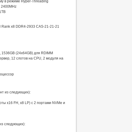
му в режиме Hyper-Threading
, 2400MHz
1TB
l Rank x8 DDR4-2933 CAS-21-21-21
, 1536GB (24x64GB) для RDIMM
рвер, 12 слотов на CPU, 2 модуля на
роцессор
нт из следующих):
оты x16 FH, x8 LP) с 2 портами NVMe и
 из следующих):