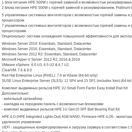
1 блок питания HPE 500W с горячей заменой и возможностью резервирования
2 блока питания HPE 500W с горячей заменой и резервированием, Platinum-l
5 управляемых системных вентиляторов с возможностью горячей замены и 
процессором
7 управляемых системных вентиляторов с возможностью горячей замены и 
процессорами
Опционально: система охлаждения повышенной эффективности для эксплуа
Windows Server 2019: Essentials, Standard, Datacenter
Windows Server 2016: Essentials, Standard, Datacenter
Windows Server 2012 R2: Essentials, Standard, Datacenter
Microsoft Hyper-V Server: 2012 R2, 2016 & 2019
VMware vSphere: 6.0 U3, 6.5 U2 & 6.7 U1
ClearVM: 7.6 & 8.0
Red Hat Enterprise Linux (RHEL): 7.6 w/ Kbase (64-bit only)
SUSE Linux Enterprise Server (SLES): 12 SP4 and 15 SP1 (includes Xen) (64-bit 
Комплект выдвижных рельсов HPE 1U Small Form Factor Easy Install Rail Kit
Дополнительно:
- кабельный органайзер
- накладка на переднюю панель с возможностью блокировки
- комплект выдвижных рельсов HPE 1U Gen10 SFF Ball Bearing Rail Kit
HPE iLO (HPE Integrated Lights-Out) 4GB NAND, Firmware HPE iLO5 - монито
удаленное управление
UEFI - защищенные конфигурирование и загрузка сервера в соответствии с 