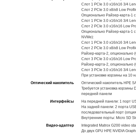
Слот 1 PCIe 3.0 x16/x16 3/4 Len
Слот 2 PCIe 3.0 x8/x8 Low Prof
Опционально Райзер-карта-1 с
Слот 1 PCIe 3.0 x16/x16 3/4 Len
Слот 2 PCIe 3.0 x16/x16 Low Pr
Опционально Райзер-карта-1 с 
NVMe):
Слот 1 PCIe 3.0 x16/x16 3/4 Len
Слот 2 PCIe 3.0 x8/x8 Low Prof
Райзер-карта-2, опционально 
Слот 3 PCIe 3.0 x16/x16 Low Pr
Райзер-карта-2, опционально 
Слот 3 PCIe 3.0 x16/x16 3/4 Len
При установке корзины на 10 
Оптический накопитель
Оптический накопитель HPE SA
Требуется установка корзины D
передней панели
Интерфейсы
На передней панели: 1 порт USB 
На задней панели: 2 порта USB
последовательный порт (опция
Внутренние порты: Micro SD Slo
Видео-адаптер
Integrated Matrox G200 video st
До двух GPU HPE NVIDIA Graphic