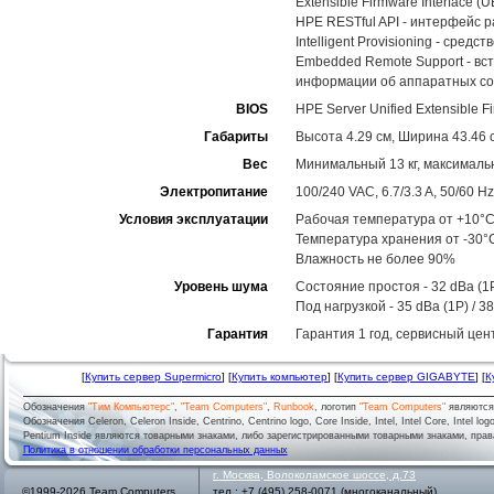
Extensible Firmware Interface (U
HPE RESTful API - интерфейс 
Intelligent Provisioning - ср
Embedded Remote Support - вс
информации об аппаратных со
BIOS
HPE Server Unified Extensible Fi
Габариты
Высота 4.29 см, Ширина 43.46 с
Вес
Минимальный 13 кг, максимальн
Электропитание
100/240 VAC, 6.7/3.3 A, 50/60 Hz
Условия эксплуатации
Рабочая температура от +10°C
Температура хранения от -30°
Влажность не более 90%
Уровень шума
Состояние простоя - 32 dBa (1P
Под нагрузкой - 35 dBa (1P) / 3
Гарантия
Гарантия 1 год, сервисный цен
[
Купить сервер Supermicro
] [
Купить компьютер
] [
Купить сервер GIGABYTE
] [
К
Обозначения
"Тим Компьютерс"
,
"Team Computers"
,
Runbook
, логотип
"Team Computers"
являютс
Обозначения Celeron, Celeron Inside, Centrino, Centrino logo, Core Inside, Intel, Intel Core, Intel logo,
Pentium Inside являются товарными знаками, либо зарегистрированными товарными знаками, права
Политика в отношении обработки персональных данных
г.
Москва
,
Волоколамское шоссе, д.73
©1999-2026 Team Computers
тел.:
+7 (495) 258-0071
(многоканальный)