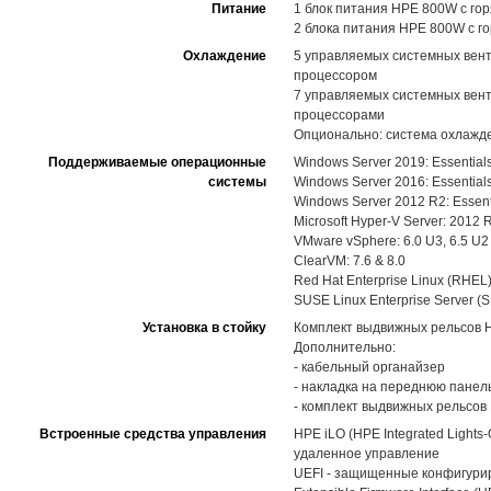
Питание
1 блок питания HPE 800W с го
2 блока питания HPE 800W с го
Охлаждение
5 управляемых системных вент
процессором
7 управляемых системных вент
процессорами
Опционально: система охлажд
Поддерживаемые операционные
Windows Server 2019: Essentials
системы
Windows Server 2016: Essentials
Windows Server 2012 R2: Essenti
Microsoft Hyper-V Server: 2012 
VMware vSphere: 6.0 U3, 6.5 U2
ClearVM: 7.6 & 8.0
Red Hat Enterprise Linux (RHEL):
SUSE Linux Enterprise Server (S
Установка в стойку
Комплект выдвижных рельсов HPE
Дополнительно:
- кабельный органайзер
- накладка на переднюю панел
- комплект выдвижных рельсов H
Встроенные средства управления
HPE iLO (HPE Integrated Light
удаленное управление
UEFI - защищенные конфигуриро