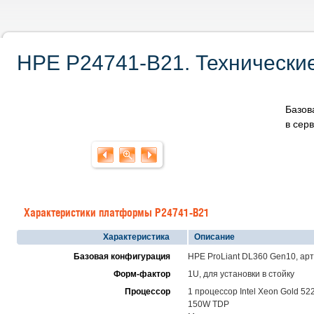
HPE P24741-B21. Технические
Базов
в сер
Характеристики платформы P24741-B21
Характеристика
Описание
Базовая конфигурация
HPE ProLiant DL360 Gen10, ар
Форм-фактор
1U, для установки в стойку
Процессор
1 процессор Intel Xeon Gold 52
150W TDP