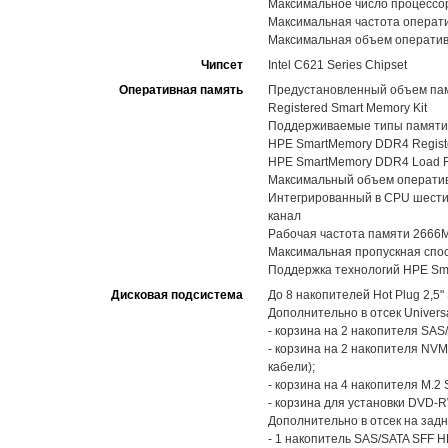
Максимальное число процессоро
Максимальная частота операт
Максимальная объем оператив
Чипсет
Intel C621 Series Chipset
Оперативная память
Предустановленный объем пам
Registered Smart Memory Kit
Поддерживаемые типы памяти
HPE SmartMemory DDR4 Registe
HPE SmartMemory DDR4 Load R
Максимальный объем оператив
Интегрированный в CPU шестик
канал
Рабочая частота памяти 2666
Максимальная пропускная спос
Поддержка технологий HPE Sma
Дисковая подсистема
До 8 накопителей Hot Plug 2,5
Дополнительно в отсек Univers
- корзина на 2 накопителя SAS
- корзина на 2 накопителя NVM
кабели);
- корзина на 4 накопителя M.2
- корзина для установки DVD-R
Дополнительно в отсек на задн
- 1 накопитель SAS/SATA SFF 