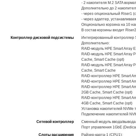
- 2 накопителя M.2 SATA ворма
Дополнительно до 2 накопител
- через опциональный Riser1 (с
- через адаптер, устанавливае
Опционально корзина на 10 на
В состав корзины входит Riser
Контроллер дисковой подсистемы
Интегрированный контроллер S1
Дополнительно:
RAID-модуль HPE Smart Array E20
RAID-модуль HPE Smart Array P40
Cache, Smart Cache (opt)
RAID-модуль HPE Smart Array P81
Cache, Smart Cache
RAID-контроллер HPE Smart Array
RAID-контроллер HPE Smart Arra
RAID-контроллер HPE Smart Array
2GB Cache, Smart Cache (opt)
RAID-контроллер HPE Smart Arra
4GB Cache, Smart Cache (opt)
Установка накопителей NVMe т
Подключение накопителей NVMe
Сетевой контроллер
Сменный модуль ввода/вывода H
Порт управления 1GbE (Dedicat
Слоты расширения
Райзер-карта-1 (CPU1):