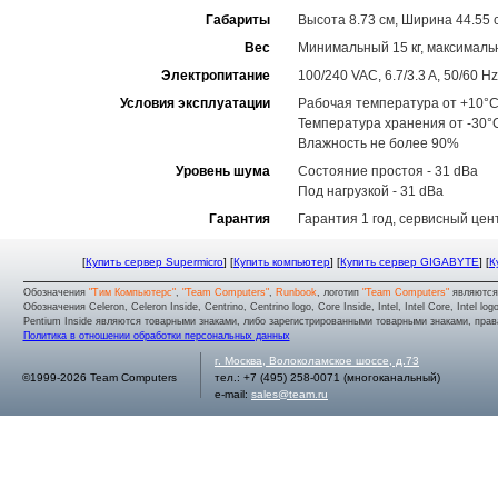
Габариты
Высота 8.73 см, Ширина 44.55 с
Вес
Минимальный 15 кг, максимальн
Электропитание
100/240 VAC, 6.7/3.3 A, 50/60 Hz
Условия эксплуатации
Рабочая температура от +10°C
Температура хранения от -30°
Влажность не более 90%
Уровень шума
Состояние простоя - 31 dBa
Под нагрузкой - 31 dBa
Гарантия
Гарантия 1 год, сервисный цен
[
Купить сервер Supermicro
] [
Купить компьютер
] [
Купить сервер GIGABYTE
] [
К
Обозначения
"Тим Компьютерс"
,
"Team Computers"
,
Runbook
, логотип
"Team Computers"
являютс
Обозначения Celeron, Celeron Inside, Centrino, Centrino logo, Core Inside, Intel, Intel Core, Intel logo,
Pentium Inside являются товарными знаками, либо зарегистрированными товарными знаками, права
Политика в отношении обработки персональных данных
г.
Москва
,
Волоколамское шоссе, д.73
©1999-2026 Team Computers
тел.:
+7 (495) 258-0071
(многоканальный)
e-mail:
sales@team.ru