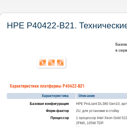
HPE P40422-B21. Технические
Базов
в сер
Характеристики платформы P40422-B21
Характеристика
Описание
Базовая конфигурация
HPE ProLiant DL380 Gen10, ар
Форм-фактор
2U, для установки в стойку
Процессор
1 процессор Intel Xeon Gold 52
2FMA, 105W TDP.