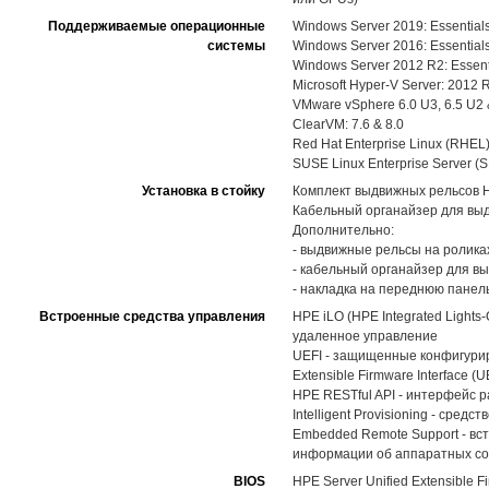
Поддерживаемые операционные
Windows Server 2019: Essentials
системы
Windows Server 2016: Essentials
Windows Server 2012 R2: Essenti
Microsoft Hyper-V Server: 2012 
VMware vSphere 6.0 U3, 6.5 U2 
ClearVM: 7.6 & 8.0
Red Hat Enterprise Linux (RHEL)
SUSE Linux Enterprise Server (
Установка в стойку
Комплект выдвижных рельсов HPE
Кабельный органайзер для вы
Дополнительно:
- выдвижные рельсы на роликах 
- кабельный органайзер для в
- накладка на переднюю панел
Встроенные средства управления
HPE iLO (HPE Integrated Light
удаленное управление
UEFI - защищенные конфигуриро
Extensible Firmware Interface (U
HPE RESTful API - интерфейс 
Intelligent Provisioning - ср
Embedded Remote Support - вс
информации об аппаратных со
BIOS
HPE Server Unified Extensible Fi