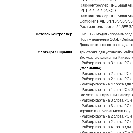
0/1/10/5/50/6/60/JBOD
Raid-контроллер HPE Smart Arra
0/1/10/5/50/6/60/JBOD
Raid-контроллер HPE Smart Arr
Controller, RAID 0/1/10/5/50/6/
Расширитель портов 24 SFF SA
Сетевой контроллер
Сменный модуль ввода/вывода 
Порт управления 1GbE (Dedicat
Дополнительно сетевые адапт
Слоты расширения
Три отсека для установки Райзе
Возможные варианты Райзер-к
- Райзер-карта на 3 слота PCIe
умолчанию
);
- Райзер-карта на 2 слота PCIe 
- Райзер-карта на 2 слота PCIe
- Райзер-карта на 4 порта для
- Райзер-карта на 1 слот PCIe 
Возможные варианты Райзер-к
- Райзер-карта на 3 слота PCIe
- Райзер-карта на 3 слота PCI
корзине в Universal Media Bay;
- Райзер-карта на 2 слота PCIe 
- Райзер-карта на 2 слота PCIe
- Райзер-карта на 4 порта для
- Райзер-карта на 1 слот PCIe 