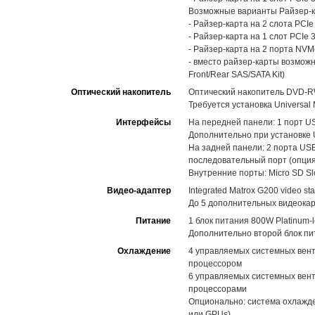
Возможные варианты Райзер-к
- Райзер-карта на 2 слота PCIe
- Райзер-карта на 1 слот PCIe 3
- Райзер-карта на 2 порта NVM
- вместо райзер-карты возмож
Front/Rear SAS/SATA Kit)
Оптический накопитель
Оптический накопитель DVD-R
Требуется установка Universal 
Интерфейсы
На передней панели: 1 порт USB 
Дополнительно при установке Un
На задней панели: 2 порта USB
последовательный порт (опция
Внутренние порты: Micro SD Slo
Видео-адаптер
Integrated Matrox G200 video st
До 5 дополнительных видеокар
Питание
1 блок питания 800W Platinum-l
Дополнительно второй блок пи
Охлаждение
4 управляемых системных вент
процессором
6 управляемых системных вент
процессорами
Опционально: система охлажд
или GPUs)