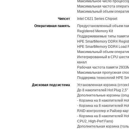
Максимальное число процессоро
Максимальная частота операт
Максимальный объем оператив
Чипсет
Intel C621 Series Chipset
Оперативная память
Предустановленный объем пам
Registered Memory Kit
Поддерживаемые типы памяти
HPE SmartMemory DDR4 Registe
HPE SmartMemory DDR4 Load R
Максимальный объем оператив
Интегрированный в CPU шестик
канал
Рабочая частота памяти 2933
Максимальная пропускная спос
Поддержка технологий HPE Sma
Дисковая подсистема
Установленная корзина (отсек
До 8 накопителей Hot Plug 2,5
Дополнительные корзины (опц
- Корзина на 8 накопителей Ho
- Корзина на 8 накопителей Ho
RAID-контроллер и Райзер-кар
- Корзина на 8 накопителей Ho
CPU2, High-Perf Fans)
Дополнительная корзина (толь