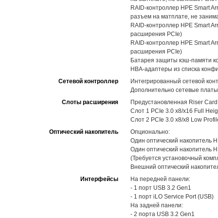
RAID-контроллер HPE Smart Arra
разъем на матплате, не занима
RAID-контроллер HPE Smart Arra
расширения PCIe)
RAID-контроллер HPE Smart Arra
расширения PCIe)
Батарея защиты кэш-памяти ко
HBA-адаптеры из списка конф
Сетевой контроллер
Интегрированный сетевой конт
Дополнительно сетевые платы 
Слоты расширения
Предустановленная Riser Card
Слот 1 PCIe 3.0 x8/x16 Full Heig
Слот 2 PCIe 3.0 x8/x8 Low Profil
Оптический накопитель
Опционально:
Один оптический накопитель H
Один оптический накопитель H
(Требуется установочный комп
Внешний оптический накопитель
Интерфейсы
На передней панели:
- 1 порт USB 3.2 Gen1
- 1 порт iLO Service Port (USB)
На задней панели:
- 2 порта USB 3.2 Gen1