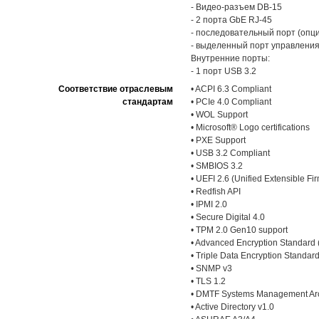
- Видео-разъем DB-15
- 2 порта GbE RJ-45
- последовательный порт (опц
- выделенный порт управлени
Внутренние порты:
- 1 порт USB 3.2
Соответствие отраслевым
• ACPI 6.3 Compliant
стандартам
• PCIe 4.0 Compliant
• WOL Support
• Microsoft® Logo certifications
• PXE Support
• USB 3.2 Compliant
• SMBIOS 3.2
• UEFI 2.6 (Unified Extensible F
• Redfish API
• IPMI 2.0
• Secure Digital 4.0
• TPM 2.0 Gen10 support
• Advanced Encryption Standard
• Triple Data Encryption Standar
• SNMP v3
• TLS 1.2
• DMTF Systems Management Arc
• Active Directory v1.0