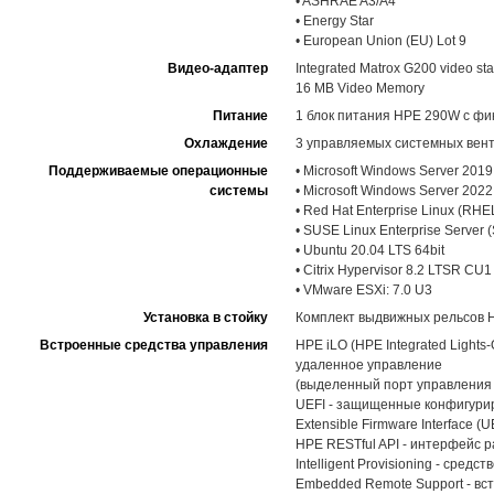
• ASHRAE A3/A4
• Energy Star
• European Union (EU) Lot 9
Видео-адаптер
Integrated Matrox G200 video st
16 MB Video Memory
Питание
1 блок питания HPE 290W с фи
Охлаждение
3 управляемых системных вент
Поддерживаемые операционные
• Microsoft Windows Server 2019:
системы
• Microsoft Windows Server 2022:
• Red Hat Enterprise Linux (RHEL)
• SUSE Linux Enterprise Server 
• Ubuntu 20.04 LTS 64bit
• Citrix Hypervisor 8.2 LTSR CU1
• VMware ESXi: 7.0 U3
Установка в стойку
Комплект выдвижных рельсов HPE
Встроенные средства управления
HPE iLO (HPE Integrated Lights
удаленное управление
(выделенный порт управления 
UEFI - защищенные конфигуриро
Extensible Firmware Interface (U
HPE RESTful API - интерфейс 
Intelligent Provisioning - ср
Embedded Remote Support - вс