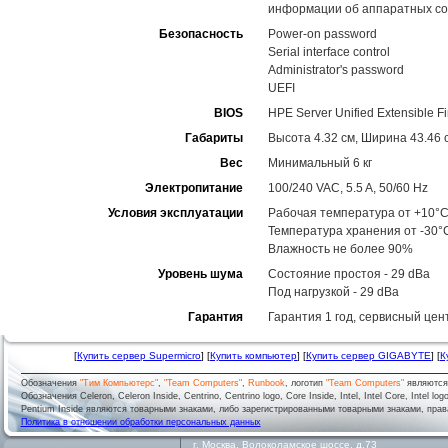
информации об аппаратных со
Безопасность
Power-on password
Serial interface control
Administrator's password
UEFI
BIOS
HPE Server Unified Extensible Fi
Габариты
Высота 4.32 см, Ширина 43.46 с
Вес
Минимальный 6 кг
Электропитание
100/240 VAC, 5.5 A, 50/60 Hz
Условия эксплуатации
Рабочая температура от +10°C
Температура хранения от -30°
Влажность не более 90%
Уровень шума
Состояние простоя - 29 dBa
Под нагрузкой - 29 dBa
Гарантия
Гарантия 1 год, сервисный цен
[
Купить сервер Supermicro
] [
Купить компьютер
] [
Купить сервер GIGABYTE
] [
К
Обозначения
"Тим Компьютерс"
,
"Team Computers"
,
Runbook
, логотип
"Team Computers"
являютс
Обозначения Celeron, Celeron Inside, Centrino, Centrino logo, Core Inside, Intel, Intel Core, Intel logo,
Pentium Inside являются товарными знаками, либо зарегистрированными товарными знаками, права
Политика в отношении обработки персональных данных
г.
Москва
,
Волоколамское шоссе, д.73