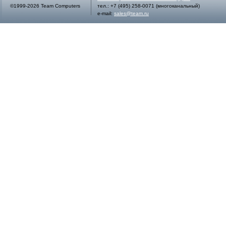
©1999-2026 Team Computers
тел.:
+7 (495) 258-0071
(многоканальный)
e-mail:
sales@team.ru