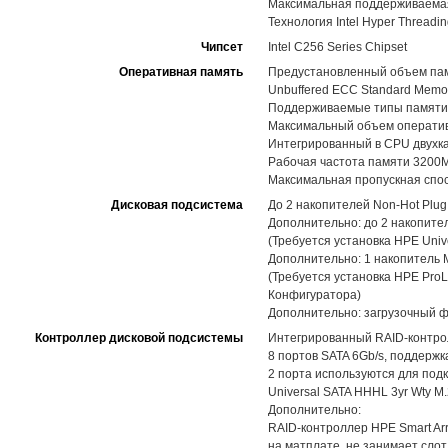
Максимальная поддерживаемая
Технология Intel Hyper Thread
Чипсет
Intel C256 Series Chipset
Оперативная память
Предустановленный объем памя
Unbuffered ECC Standard Memor
Поддерживаемые типы памяти
Максимальный объем оператив
Интегрированный в CPU двухка
Рабочая частота памяти 3200
Максимальная пропускная спо
Дисковая подсистема
До 2 накопителей Non-Hot Plug
Дополнительно: до 2 накопите
(Требуется установка HPE Unive
Дополнительно: 1 накопитель 
(Требуется установка HPE ProL
Конфигуратора)
Дополнительно: загрузочный 
Контроллер дисковой подсистемы
Интегрированный RAID-контрол
8 портов SATA 6Gb/s, поддержк
2 порта используются для под
Universal SATA HHHL 3yr Wty M.2
Дополнительно:
RAID-контроллер HPE Smart Arra
на матплате, не занимает слот