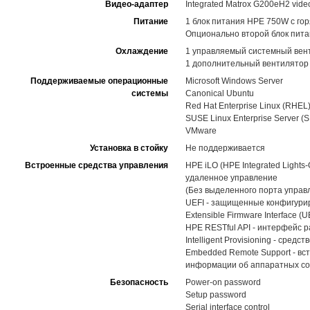
Видео-адаптер
Integrated Matrox G200eH2 video
Питание
1 блок питания HPE 750W с го
Опционально второй блок пит
Охлаждение
1 управляемый системный вент
1 дополнительный вентилятор 
Поддерживаемые операционные
Microsoft Windows Server
системы
Canonical Ubuntu
Red Hat Enterprise Linux (RHEL
SUSE Linux Enterprise Server (
VMware
Установка в стойку
Не поддерживается
Встроенные средства управления
HPE iLO (HPE Integrated Light
удаленное управление
(Без выделенного порта управ
UEFI - защищенные конфигуриро
Extensible Firmware Interface (U
HPE RESTful API - интерфейс 
Intelligent Provisioning - ср
Embedded Remote Support - вс
информации об аппаратных со
Безопасность
Power-on password
Setup password
Serial interface control