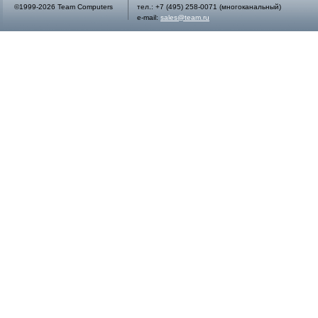
©1999-2026 Team Computers
тел.:
+7 (495) 258-0071
(многоканальный)
e-mail:
sales@team.ru