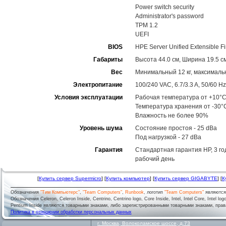
Power switch security
Administrator's password
TPM 1.2
UEFI
BIOS
HPE Server Unified Extensible F
Габариты
Высота 44.0 см, Ширина 19.5 см
Вес
Минимальный 12 кг, максимальн
Электропитание
100/240 VAC, 6.7/3.3 A, 50/60 Hz
Условия эксплуатации
Рабочая температура от +10°C
Температура хранения от -30°
Влажность не более 90%
Уровень шума
Состояние простоя - 25 dBa
Под нагрузкой - 27 dBa
Гарантия
Стандартная гарантия HP, 3 год
рабочий день
[
Купить сервер Supermicro
] [
Купить компьютер
] [
Купить сервер GIGABYTE
] [
К
Обозначения
"Тим Компьютерс"
,
"Team Computers"
,
Runbook
, логотип
"Team Computers"
являютс
Обозначения Celeron, Celeron Inside, Centrino, Centrino logo, Core Inside, Intel, Intel Core, Intel logo,
Pentium Inside являются товарными знаками, либо зарегистрированными товарными знаками, права
Политика в отношении обработки персональных данных
г.
Москва
,
Волоколамское шоссе, д.73