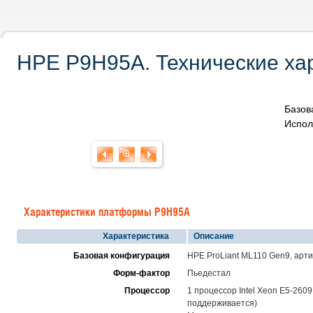
HPE P9H95A. Технические хар
Базов
Испол
Характеристики платформы P9H95A
Характеристика
Описание
Базовая конфигурация
HPE ProLiant ML110 Gen9, арт
Форм-фактор
Пьедестал
Процессор
1 процессор Intel Xeon E5-2609
поддерживается)