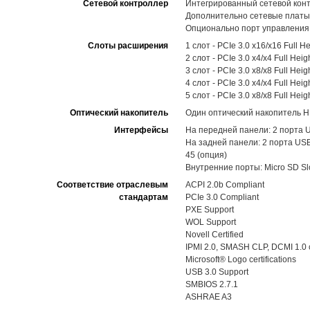
Сетевой контроллер
Интегрированный сетевой конт
Дополнительно сетевые платы
Опционально порт управления 1
Слоты расширения
1 слот - PCIe 3.0 x16/x16 Full H
2 слот - PCIe 3.0 x4/x4 Full Heig
3 слот - PCIe 3.0 x8/x8 Full Heig
4 слот - PCIe 3.0 x4/x4 Full Heig
5 слот - PCIe 3.0 x8/x8 Full Heig
Оптический накопитель
Один оптический накопитель H
Интерфейсы
На передней панели: 2 порта 
На задней панели: 2 порта USB
45 (опция)
Внутренние порты: Micro SD Slo
Соответствие отраслевым
ACPI 2.0b Compliant
стандартам
PCIe 3.0 Compliant
PXE Support
WOL Support
Novell Certified
IPMI 2.0, SMASH CLP, DCMI 1.0 
Microsoft® Logo certifications
USB 3.0 Support
SMBIOS 2.7.1
ASHRAE A3