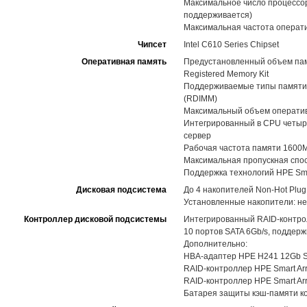
Максимальное число процессоро
поддерживается)
Максимальная частота операт
Чипсет
Intel C610 Series Chipset
Оперативная память
Предустановленный объем памя
Registered Memory Kit
Поддерживаемые типы памяти:
(RDIMM)
Максимальный объем оператив
Интегрированный в CPU четыре
сервер
Рабочая частота памяти 1600
Максимальная пропускная спос
Поддержка технологий HPE Sma
Дисковая подсистема
До 4 накопителей Non-Hot Plug
Установленные накопители: не
Контроллер дисковой подсистемы
Интегрированный RAID-контролл
10 портов SATA 6Gb/s, поддерж
Дополнительно:
HBA-адаптер HPE H241 12Gb SAS 
RAID-контроллер HPE Smart Arra
RAID-контроллер HPE Smart Arra
Батарея защиты кэш-памяти к