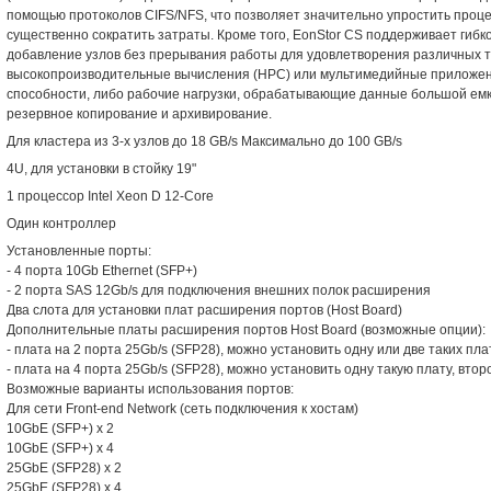
помощью протоколов CIFS/NFS, что позволяет значительно упростить проц
существенно сократить затраты. Кроме того, EonStor CS поддерживает гиб
добавление узлов без прерывания работы для удовлетворения различных т
высокопроизводительные вычисления (HPC) или мультимедийные приложен
способности, либо рабочие нагрузки, обрабатывающие данные большой емк
резервное копирование и архивирование.
Для кластера из 3-х узлов до 18 GB/s Максимально до 100 GB/s
4U, для установки в стойку 19"
1 процессор Intel Xeon D 12-Core
Один контроллер
Установленные порты:
- 4 порта 10Gb Ethernet (SFP+)
- 2 порта SAS 12Gb/s для подключения внешних полок расширения
Два слота для установки плат расширения портов (Host Board)
Дополнительные платы расширения портов Host Board (возможные опции):
- плата на 2 порта 25Gb/s (SFP28), можно установить одну или две таких пла
- плата на 4 порта 25Gb/s (SFP28), можно установить одну такую плату, вто
Возможные варианты использования портов:
Для сети Front-end Network (сеть подключения к хостам)
10GbE (SFP+) x 2
10GbE (SFP+) x 4
25GbE (SFP28) x 2
25GbE (SFP28) x 4