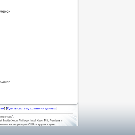
аменой
нсации
рам
] [
Купить систему хранения данных
]
мпьютерс".
tel Inside Xeon Phi logo, Intel Xeon Phi, Pentium и
лениям на территории США и других стран.