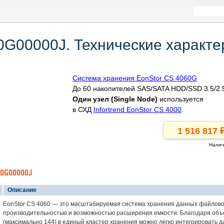
60G00000J. Технические характе
Система хранения EonStor CS 4060G
До 60 накопителей SAS/SATA HDD/SSD 3.5/2.
Один узел (Single Node)
используется
в СХД
Infortrend EonStor CS 4000
.
Налич
60G00000J
Описание
EonStor CS 4060 — это масштабируемая система хранения данных файловог
производительностью и возможностью расширения емкости. Благодаря объ
(максимально 144) в единый кластер хранения можно легко интегрировать д