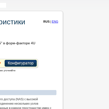
ристики
RUS
|
ENG
5" в форм-факторе 4U
Конфигуратор
ие уточняйте
о доступа (NAS) с высокой
единению нескольких узлов
анные в единое пространство имен с