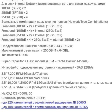
Для сети Internal Network (изолированная сеть для связи между узлами)
10GbE (SFP+) x 2
25GbE (SFP28) x 2
25GbE (SFP28) x 4
Возможные комбинации подключения портов (Network Type Combinations)
Front-end (10GbE x 2) + Internal (10GbE x 2)
Front-end (10GbE x 4) + Internal (25GbE x 2)
Front-end (25GbE x 2) + Internal (25GbE x 2)
Front-end (10GbE x 4 + 25GbE x 2) + Internal (25GbE x 2)
Предустановленная кэш-память 64GB (4 x 16GB);
Максимальный оъем памяти 256GB (4 x 64GB).
Тип памяти: DDR4.
Super Capacitor + Flash module (CBM - Cache Backup Module)
Интерфейс подключения внутренних накопителей - SAS 12Gb/s
3.5" 7,200 RPM 6Gb/s SATA drives
3.5" 7,200 RPM 12Gb/s SAS drives
2.5" 10,000 / 15'000 RPM 12Gb/s SAS drives (требуются дополнительные сала
2.5" SAS / SATA SSDs (требуются дополнительные салазки)
На СХД CS 4060G: 60
С полками расширения JBOD:
- до 120 накопителей с одной полкой раширения JB 3060G
- до 108 накопителей с тремя полками раширения JB 3016S