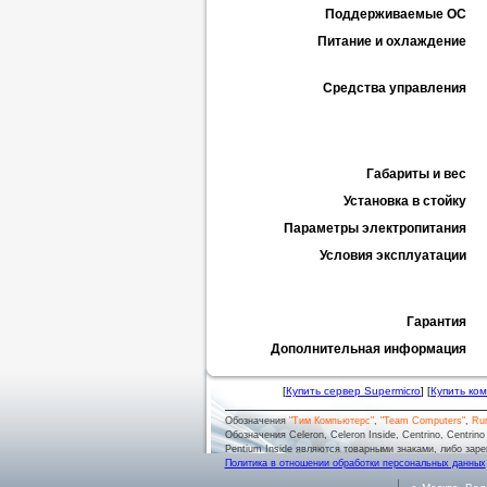
Поддерживаемые ОС
Питание и охлаждение
Средства управления
Габариты и вес
Установка в стойку
Параметры электропитания
Условия эксплуатации
Гарантия
Дополнительная информация
[
Купить сервер Supermicro
] [
Купить ко
Обозначения
"Тим Компьютерс"
,
"Team Computers"
,
Ru
Обозначения Celeron, Celeron Inside, Centrino, Centrino log
Pentium Inside являются товарными знаками, либо заре
Политика в отношении обработки персональных данных