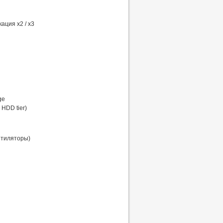
кация x2 / x3
ge
HDD tier)
нтиляторы)