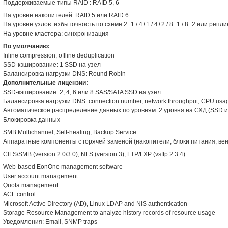
Поддерживаемые типы RAID : RAID 5, 6
На уровне накопителей: RAID 5 или RAID 6
На уровне узлов: избыточность по схеме 2+1 / 4+1 / 4+2 / 8+1 / 8+2 или репли
На уровне кластера: синхронизация
По умолчанию:
Inline compression, offline deduplication
SSD-кэширование: 1 SSD на узел
Балансировка нагрузки DNS: Round Robin
Дополнительные лицензии:
SSD-кэширование: 2, 4, 6 или 8 SAS/SATA SSD на узел
Балансировка нагрузки DNS: connection number, network throughput, CPU usa
Автоматическое распределение данных по уровням: 2 уровня на СХД (SSD и 
Блокировка данных
SMB Multichannel, Self-healing, Backup Service
Аппаратные компоненты с горячей заменой (накопители, блоки питания, ве
CIFS/SMB (version 2.0/3.0), NFS (version 3), FTP/FXP (vsftp 2.3.4)
Web-based EonOne management software
User account management
Quota management
ACL control
Microsoft Active Directory (AD), Linux LDAP and NIS authentication
Storage Resource Management to analyze history records of resource usage
Уведомления: Email, SNMP traps