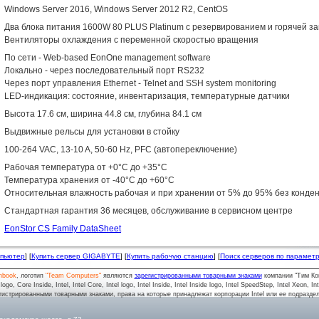
Windows Server 2016, Windows Server 2012 R2, CentOS
Два блока питания 1600W 80 PLUS Platinum с резервированием и горячей з
Вентиляторы охлаждения с переменной скоростью вращения
По сети - Web-based EonOne management software
Локально - через последовательный порт RS232
Через порт управления Ethernet - Telnet and SSH system monitoring
LED-индикация: состояние, инвентаризация, температурные датчики
Высота 17.6 см, ширина 44.8 см, глубина 84.1 см
Выдвижные рельсы для установки в стойку
100-264 VAC, 13-10 A, 50-60 Hz, PFC (автопереключение)
Рабочая температура от +0°C до +35°C
Температура хранения от -40°C до +60°C
Относительная влажность рабочая и при хранении от 5% до 95% без конде
Стандартная гарантия 36 месяцев, обслуживание в сервисном центре
EonStor CS Family DataSheet
мпьютер
] [
Купить сервер GIGABYTE
] [
Купить рабочую станцию
] [
Поиск серверов по парамет
nbook
, логотип
"Team Computers"
являются
зарегистрированными товарными знаками
компании "Тим Ко
o, Core Inside, Intel, Intel Core, Intel logo, Intel Inside, Intel Inside logo, Intel SpeedStep, Intel Xeon, In
гистрированными товарными знаками, права на которые принадлежат корпорации Intel или ее подразде