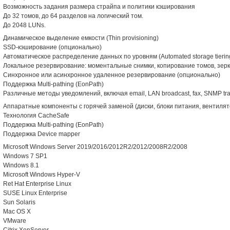
Возможность задания размера страйпа и политики кэширования
До 32 томов, до 64 разделов на логический том.
До 2048 LUNs.
Динамическое выделение емкости (Thin provisioning)
SSD-кэширование (опционально)
Автоматическое распределение данных по уровням (Automated storage tierin
Локальное резервирование: моментальные снимки, копирование томов, зер
Синхронное или асинхронное удаленное резервирование (опционально)
Поддержка Multi-pathing (EonPath)
Различные методы уведомлений, включая email, LAN broadcast, fax, SNMP tr
Аппаратные компоненты с горячей заменой (диски, блоки питания, вентиля
Технология CacheSafe
Поддержка Multi-pathing (EonPath)
Поддержка Device mapper
Microsoft Windows Server 2019/2016/2012R2/2012/2008R2/2008
Windows 7 SP1
Windows 8.1
Microsoft Windows Hyper-V
Ret Hat Enterprise Linux
SUSE Linux Enterprise
Sun Solaris
Mac OS X
VMware