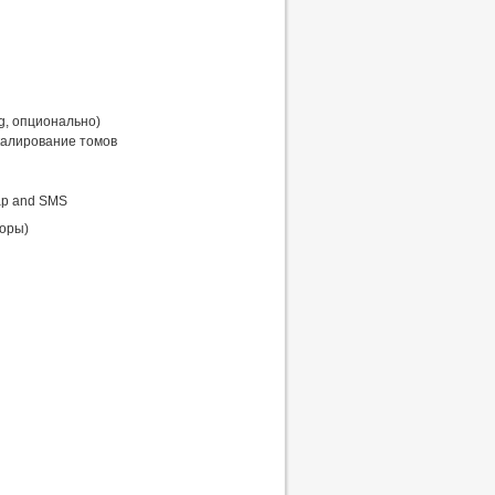
g, опционально)
калирование томов
ap and SMS
торы)