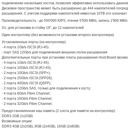
подключение нескольких хостов, позволяя эффективно использовать данно
Дисковое пространство может быть расширенно до 444 накопителей посре
расширения. С учетом поддержки накопителей емкостью 10TB это означает
Производительность - до 550'000 IOPS, чтение 5'500 MB/s, запись 1'900 MB/s
2U, для установки в стойку 19", до 12 накопителей
Один контроллер (без возможности установки второго контроллера)
Установленные порты (на контроллер):
- 4 порта 1Gb/s iSCSI (RJ-45)
- порт SAS 12Gb/s для подключения внешних полок расширения
Дополнительные порты при установке платы расширения Host Board (возмо
- 4 порта 1Gb/s iSCSI (RJ-45);
- 2 порта 10Gb/s iSCSI (RJ-45);
- 2 порта 10Gb/s iSCSI (SFP+);
- 2 порта 25Gb/s iSCSI (SFP28);
- 2 порта 40Gb/s iSCSI (QSFP);
- 2 порта 12Gb/s SAS, только для подключения к хосту;
- 4 порта 8Gb/s Fibre Channel;
- 4 порта 16Gb/s Fibre Channel;
- 2 порта 32Gb/s Fibre Channel;
Предустановленная кэш-память (2 слота для памяти на контроллер):
DDR3 2GB (1x2GB)
Возможные опции:
DDR3 4GB (2x2GB), 8GB (2x4GB), 16GB (2x8GB)