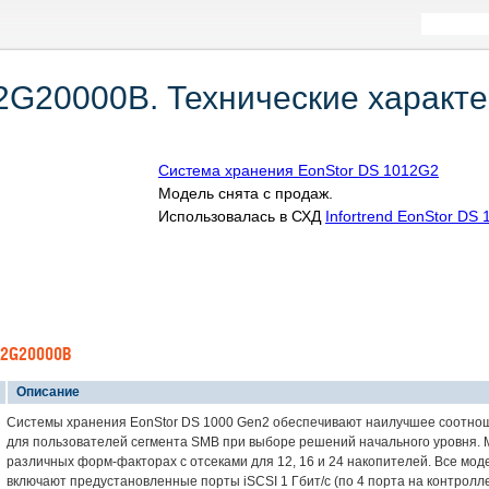
12G20000B. Технические характе
Система хранения EonStor DS 1012G2
Модель снята с продаж.
Использовалась в СХД
Infortrend EonStor DS 
12G20000B
Описание
Системы хранения EonStor DS 1000 Gen2 обеспечивают наилучшее соотно
для пользователей сегмента SMB при выборе решений начального уровня. 
различных форм-факторах с отсеками для 12, 16 и 24 накопителей. Все мо
включают предустановленные порты iSCSI 1 Гбит/с (по 4 порта на контролл