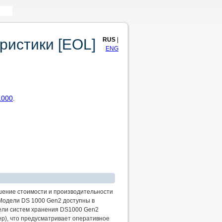
RUS
|
ристики [EOL]
ENG
1000
.
шение стоимости и производительности
Модели DS 1000 Gen2 доступны в
дели систем хранения DS1000 Gen2
ер), что предусматривает оперативное