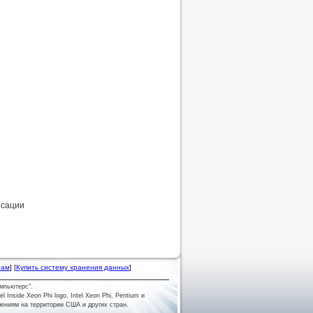
нсации
рам
] [
Купить систему хранения данных
]
мпьютерс".
tel Inside Xeon Phi logo, Intel Xeon Phi, Pentium и
лениям на территории США и других стран.