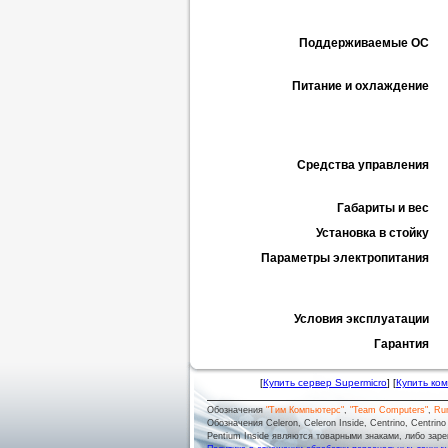
Поддерживаемые ОС
Питание и охлаждение
Средства управления
Габариты и вес
Установка в стойку
Параметры электропитания
Условия эксплуатации
Гарантия
[
Купить сервер Supermicro
] [
Купить ко
Обозначения
"Тим Компьютерс"
,
"Team Computers"
,
Ru
Обозначения Celeron, Celeron Inside, Centrino, Centrino log
Pentium Inside являются товарными знаками, либо заре