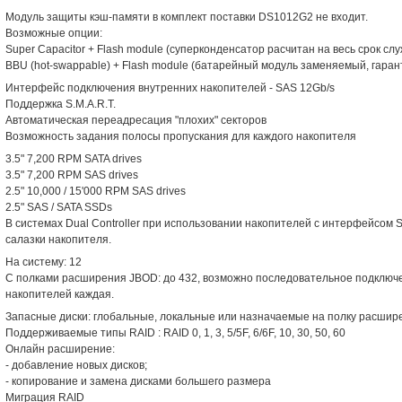
Модуль защиты кэш-памяти в комплект поставки DS1012G2 не входит.
Возможные опции:
Super Capacitor + Flash module (суперконденсатор расчитан на весь срок сл
BBU (hot-swappable) + Flash module (батарейный модуль заменяемый, гарант
Интерфейс подключения внутренних накопителей - SAS 12Gb/s
Поддержка S.M.A.R.T.
Автоматическая переадресация "плохих" секторов
Возможность задания полосы пропускания для каждого накопителя
3.5" 7,200 RPM SATA drives
3.5" 7,200 RPM SAS drives
2.5" 10,000 / 15'000 RPM SAS drives
2.5" SAS / SATA SSDs
В системах Dual Controller при использовании накопителей с интерфейсом 
салазки накопителя.
На систему: 12
С полками расширения JBOD: до 432, возможно последовательное подключе
накопителей каждая.
Запасные диски: глобальные, локальные или назначаемые на полку расшир
Поддерживаемые типы RAID : RAID 0, 1, 3, 5/5F, 6/6F, 10, 30, 50, 60
Онлайн расширение:
- добавление новых дисков;
- копирование и замена дисками большего размера
Миграция RAID