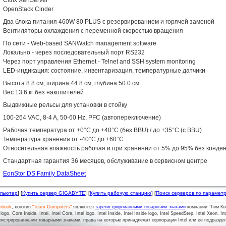
Citrix XenServer
OpenStack Cinder
Два блока питания 460W 80 PLUS с резервированием и горячей заменой
Вентиляторы охлаждения с переменной скоростью вращения
По сети - Web-based SANWatch management software
Локально - через последовательный порт RS232
Через порт управления Ethernet - Telnet and SSH system monitoring
LED-индикация: состояние, инвентаризация, температурные датчики
Высота 8.8 см, ширина 44.8 см, глубина 50.0 см
Вес 13.6 кг без накопителей
Выдвижные рельсы для установки в стойку
100-264 VAC, 8-4 A, 50-60 Hz, PFC (автопереключение)
Рабочая температура от +0°C до +40°C (без BBU) / до +35°C (с BBU)
Температура хранения от -40°C до +60°C
Относительная влажность рабочая и при хранении от 5% до 95% без конде
Стандартная гарантия 36 месяцев, обслуживание в сервисном центре
EonStor DS Family DataSheet
мпьютер
] [
Купить сервер GIGABYTE
] [
Купить рабочую станцию
] [
Поиск серверов по парамет
nbook
, логотип
"Team Computers"
являются
зарегистрированными товарными знаками
компании "Тим Ко
o, Core Inside, Intel, Intel Core, Intel logo, Intel Inside, Intel Inside logo, Intel SpeedStep, Intel Xeon, In
гистрированными товарными знаками, права на которые принадлежат корпорации Intel или ее подразде