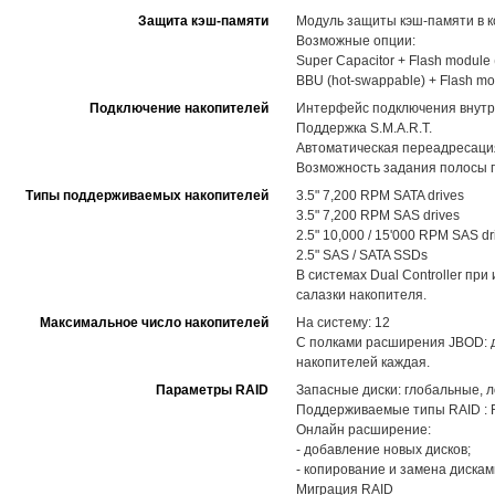
Защита кэш-памяти
Модуль защиты кэш-памяти в к
Возможные опции:
Super Capacitor + Flash modul
BBU (hot-swappable) + Flash m
Подключение накопителей
Интерфейс подключения внутр
Поддержка S.M.A.R.T.
Автоматическая переадресация
Возможность задания полосы п
Типы поддерживаемых накопителей
3.5" 7,200 RPM SATA drives
3.5" 7,200 RPM SAS drives
2.5" 10,000 / 15'000 RPM SAS dr
2.5" SAS / SATA SSDs
В системах Dual Controller пр
салазки накопителя.
Максимальное число накопителей
На систему: 12
С полками расширения JBOD: д
накопителей каждая.
Параметры RAID
Запасные диски: глобальные, 
Поддерживаемые типы RAID : RAID
Онлайн расширение:
- добавление новых дисков;
- копирование и замена диска
Миграция RAID