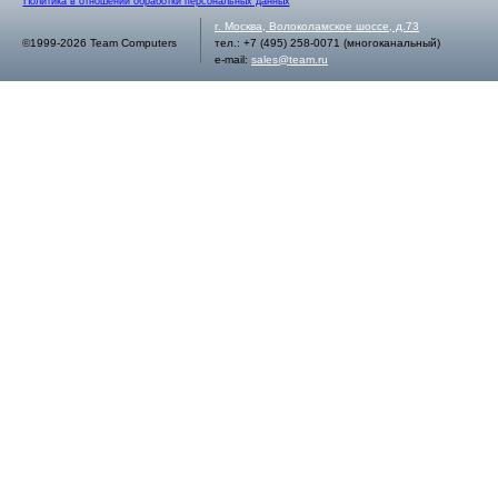
Политика в отношении обработки персональных данных
г.
Москва
,
Волоколамское шоссе, д.73
©1999-2026 Team Computers
тел.:
+7 (495) 258-0071
(многоканальный)
e-mail:
sales@team.ru