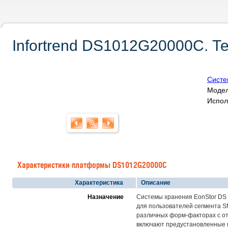
Infortrend DS1012G20000C. Т
Систе
Модел
Испол
Характеристики платформы DS1012G20000C
Характеристика
Описание
Назначение
Системы хранения EonStor DS
для пользователей сегмента S
различных форм-факторах с от
включают предустановленные по