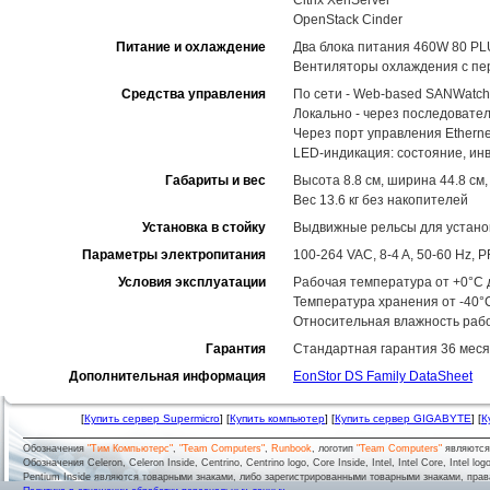
Citrix XenServer
OpenStack Cinder
Питание и охлаждение
Два блока питания 460W 80 PL
Вентиляторы охлаждения с пе
Средства управления
По сети - Web-based SANWatch
Локально - через последовате
Через порт управления Ethernet
LED-индикация: состояние, ин
Габариты и вес
Высота 8.8 см, ширина 44.8 см,
Вес 13.6 кг без накопителей
Установка в стойку
Выдвижные рельсы для установ
Параметры электропитания
100-264 VAC, 8-4 A, 50-60 Hz,
Условия эксплуатации
Рабочая температура от +0°C д
Температура хранения от -40°
Относительная влажность рабо
Гарантия
Стандартная гарантия 36 меся
Дополнительная информация
EonStor DS Family DataSheet
[
Купить сервер Supermicro
] [
Купить компьютер
] [
Купить сервер GIGABYTE
] [
К
Обозначения
"Тим Компьютерс"
,
"Team Computers"
,
Runbook
, логотип
"Team Computers"
являютс
Обозначения Celeron, Celeron Inside, Centrino, Centrino logo, Core Inside, Intel, Intel Core, Intel logo,
Pentium Inside являются товарными знаками, либо зарегистрированными товарными знаками, права