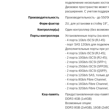
подключение нескольких хосто
Дисковое пространство может
расширения. С учетом поддерж
Производительность
Производительность - до 550'00
Форм-фактор
2U, для установки в стойку 19"
Контроллер(ы)
Один контроллер (без возможн
Порты контроллера
Установленные порты (на конт
- 4 порта 1Gb/s iSCSI (RJ-45)
- порт SAS 12Gb/s для подклю
Дополнительные порты при уст
- 4 порта 1Gb/s iSCSI (RJ-45);
- 2 порта 10Gb/s iSCSI (RJ-45);
- 2 порта 10Gb/s iSCSI (SFP+);
- 2 порта 25Gb/s iSCSI (SFP28);
- 2 порта 40Gb/s iSCSI (QSFP);
- 2 порта 12Gb/s SAS, только д
- 4 порта 8Gb/s Fibre Channel;
- 4 порта 16Gb/s Fibre Channel;
- 2 порта 32Gb/s Fibre Channel;
Кэш-память
Предустановленная кэш-память
DDR3 4GB (1x4GB)
Возможные опции:
DDR3 8GB (2x4GB), 16GB (2x8