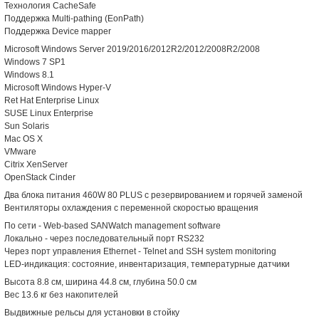
Технология CacheSafe
Поддержка Multi-pathing (EonPath)
Поддержка Device mapper
Microsoft Windows Server 2019/2016/2012R2/2012/2008R2/2008
Windows 7 SP1
Windows 8.1
Microsoft Windows Hyper-V
Ret Hat Enterprise Linux
SUSE Linux Enterprise
Sun Solaris
Mac OS X
VMware
Citrix XenServer
OpenStack Cinder
Два блока питания 460W 80 PLUS с резервированием и горячей заменой
Вентиляторы охлаждения с переменной скоростью вращения
По сети - Web-based SANWatch management software
Локально - через последовательный порт RS232
Через порт управления Ethernet - Telnet and SSH system monitoring
LED-индикация: состояние, инвентаризация, температурные датчики
Высота 8.8 см, ширина 44.8 см, глубина 50.0 см
Вес 13.6 кг без накопителей
Выдвижные рельсы для установки в стойку