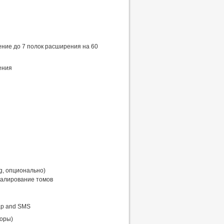
ние до 7 полок расширения на 60
ения
g, опционально)
калирование томов
ap and SMS
торы)