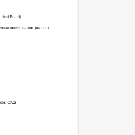
 Host Board)
жные опции, на контроллер):
ужбы СХД)