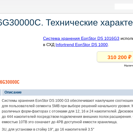
16G30000C. Технические характ
Система хранения EonStor DS 1016G3
исполь
в СХД
Infortrend EonStor DS 1000
.
Налич
16G30000C
Описание
Системы хранения EonStor DS 1000 G3 обеспечивают наилучшее соотношен
для пользователей сегмента SMB при выборе решений начального уровня. 
различных форм-факторах с отсеками для 12, 16 и 24 накопителей. Дисков
до 444 накопителей посредством подключения внешних полок расширения.
емкостью 10TB это означает до 4PB доступной емкости хранилища.
3U, для установки в стойку 19", до 16 накопителей 3.5"