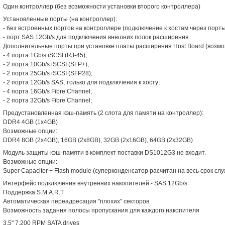
Один контроллер (без возможности установки второго контроллера)
Установленные порты (на контроллер):
- без встроенных портов на контроллере (подключение к хостам через порты
- порт SAS 12Gb/s для подключения внешних полок расширения
Дополнительные порты при установке платы расширения Host Board (возмо
- 4 порта 1Gb/s iSCSI (RJ-45);
- 2 порта 10Gb/s iSCSI (SFP+);
- 2 порта 25Gb/s iSCSI (SFP28);
- 2 порта 12Gb/s SAS, только для подключения к хосту;
- 4 порта 16Gb/s Fibre Channel;
- 2 порта 32Gb/s Fibre Channel;
Предустановленная кэш-память (2 слота для памяти на контроллер):
DDR4 4GB (1x4GB)
Возможные опции:
DDR4 8GB (2x4GB), 16GB (2x8GB), 32GB (2x16GB), 64GB (2x32GB)
Модуль защиты кэш-памяти в комплект поставки DS1012G3 не входит.
Возможные опции:
Super Capacitor + Flash module (суперконденсатор расчитан на весь срок сл
Интерфейс подключения внутренних накопителей - SAS 12Gb/s
Поддержка S.M.A.R.T.
Автоматическая переадресация "плохих" секторов
Возможность задания полосы пропускания для каждого накопителя
3.5" 7,200 RPM SATA drives