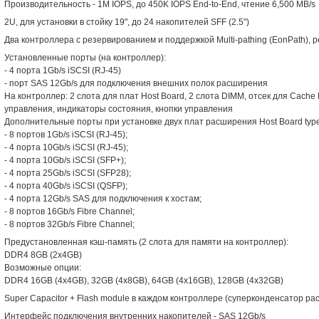
Производительность - 1M IOPS, до 450K IOPS End-to-End, чтение 6,500 MB/s
2U, для установки в стойку 19", до 24 накопителей SFF (2.5")
Два контроллера с резервированием и поддержкой Multi-pathing (EonPath), ре
Установленные порты (на контроллер):
- 4 порта 1Gb/s iSCSI (RJ-45)
- порт SAS 12Gb/s для подключения внешних полок расширения
На контроллер: 2 слота для плат Host Board, 2 слота DIMM, отсек для Cache
управления, индикаторы состояния, кнопки управления
Дополнительные порты при установке двух плат расширения Host Board type
- 8 портов 1Gb/s iSCSI (RJ-45);
- 4 порта 10Gb/s iSCSI (RJ-45);
- 4 порта 10Gb/s iSCSI (SFP+);
- 4 порта 25Gb/s iSCSI (SFP28);
- 4 порта 40Gb/s iSCSI (QSFP);
- 4 порта 12Gb/s SAS для подключения к хостам;
- 8 портов 16Gb/s Fibre Channel;
- 8 портов 32Gb/s Fibre Channel;
Предустановленная кэш-память (2 слота для памяти на контроллер):
DDR4 8GB (2x4GB)
Возможные опции:
DDR4 16GB (4x4GB), 32GB (4x8GB), 64GB (4x16GB), 128GB (4x32GB)
Super Capacitor + Flash module в каждом контроллере (суперконденсатор ра
Интерфейс подключения внутренних накопителей - SAS 12Gb/s