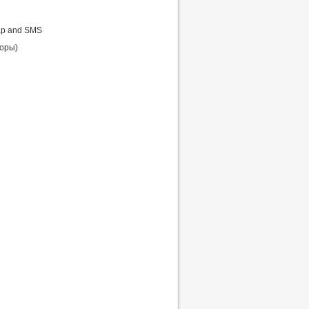
ap and SMS
торы)