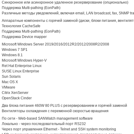
Синхронное или асинхронное удаленное резервирование (опционально)
Поддержка Multi-pathing (EonPath)
Различные методы уведомлений, включая email, LAN broadcast, fax, SNMP tr
Аппаратные компоненты с горячей заменой (диски, блоки питания, вентиля
Технология CacheSafe
Поддержка Multi-pathing (EonPath)
Поддержка Device mapper
Microsoft Windows Server 2019/2016/2012R2/2012/2008R2/2008
Windows 7 SP1
Windows 8.1
Microsoft Windows Hyper-V
Ret Hat Enterprise Linux
SUSE Linux Enterprise
Sun Solaris
Mac OS X
VMware
Citrix XenServer
OpenStack Cinder
Два блока питания 460W 80 PLUS с резервированием и горячей заменой
Вентиляторы охлаждения с переменной скоростью вращения
По сети - Web-based SANWatch management software
Локально - через последовательный порт RS232
Через порт управления Ethernet - Telnet and SSH system monitoring