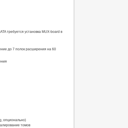
SATA требуется установка MUX-board в
ние до 7 полок расширения на 60
ения
g, опционально)
калирование томов