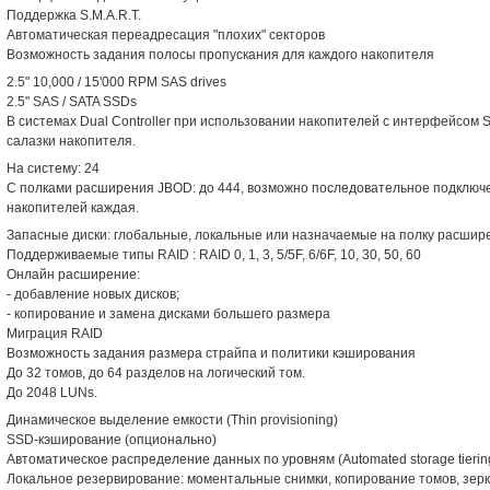
Поддержка S.M.A.R.T.
Автоматическая переадресация "плохих" секторов
Возможность задания полосы пропускания для каждого накопителя
2.5" 10,000 / 15'000 RPM SAS drives
2.5" SAS / SATA SSDs
В системах Dual Controller при использовании накопителей с интерфейсом 
салазки накопителя.
На систему: 24
С полками расширения JBOD: до 444, возможно последовательное подключе
накопителей каждая.
Запасные диски: глобальные, локальные или назначаемые на полку расшир
Поддерживаемые типы RAID : RAID 0, 1, 3, 5/5F, 6/6F, 10, 30, 50, 60
Онлайн расширение:
- добавление новых дисков;
- копирование и замена дисками большего размера
Миграция RAID
Возможность задания размера страйпа и политики кэширования
До 32 томов, до 64 разделов на логический том.
До 2048 LUNs.
Динамическое выделение емкости (Thin provisioning)
SSD-кэширование (опционально)
Автоматическое распределение данных по уровням (Automated storage tierin
Локальное резервирование: моментальные снимки, копирование томов, зер