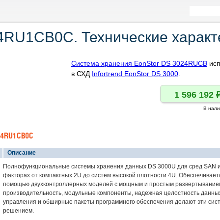
24RU1CB0C. Технические характ
Система хранения EonStor DS 3024RUCB
исп
в СХД
Infortrend EonStor DS 3000
.
В нали
24RU1CB0C
Описание
Полнофункциональные системы хранения данных DS 3000U для сред SAN и
факторах от компактных 2U до систем высокой плотности 4U. Обеспечивает
помощью двухконтроллерных моделей с мощным и простым развертыванием
производительность, модульные компоненты, надежная целостность данны
управления и обширные пакеты программного обеспечения делают эти сис
решением.