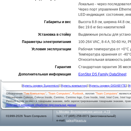
Локально - через последовате
Через порт управления Ethernet
LED-индикация: состояние, ин
Габариты и вес
Высота 8.8 см, ширина 44.8 см,
Вес 19.6 кг без накопителей
Установка в стойку
Выдвижные рельсы для установ
Параметры электропитания
100-264 VAC, 8-4 A, 50-60 Hz,
Условия эксплуатации
Рабочая температура от +0°C д
Температура хранения от -40°
Относительная влажность рабо
Гарантия
Стандартная гарантия 36 меся
Дополнительная информация
EonStor DS Family DataSheet
[
Купить сервер Supermicro
] [
Купить компьютер
] [
Купить сервер GIGABYTE
] [
К
Обозначения
"Тим Компьютерс"
,
"Team Computers"
,
Runbook
, логотип
"Team Computers"
являютс
Обозначения Celeron, Celeron Inside, Centrino, Centrino logo, Core Inside, Intel, Intel Core, Intel logo,
Pentium Inside являются товарными знаками, либо зарегистрированными товарными знаками, права
Политика в отношении обработки персональных данных
г.
Москва
,
Волоколамское шоссе, д.73
©1999-2026 Team Computers
тел.:
+7 (495) 258-0071
(многоканальный)
e-mail:
sales@team.ru