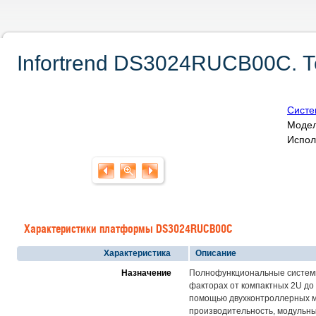
Infortrend DS3024RUCB00C. Т
Систе
Модел
Испол
Характеристики платформы DS3024RUCB00C
Характеристика
Описание
Назначение
Полнофункциональные системы
факторах от компактных 2U до
помощью двухконтроллерных м
производительность, модульн