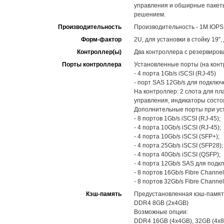
управления и обширные пакет
решением.
Производительность
Производительность - 1M IOPS,
Форм-фактор
2U, для установки в стойку 19",
Контроллер(ы)
Два контроллера с резервирован
Порты контроллера
Установленные порты (на конт
- 4 порта 1Gb/s iSCSI (RJ-45)
- порт SAS 12Gb/s для подклю
На контроллер: 2 слота для пл
управления, индикаторы состо
Дополнительные порты при уст
- 8 портов 1Gb/s iSCSI (RJ-45);
- 4 порта 10Gb/s iSCSI (RJ-45);
- 4 порта 10Gb/s iSCSI (SFP+);
- 4 порта 25Gb/s iSCSI (SFP28);
- 4 порта 40Gb/s iSCSI (QSFP);
- 4 порта 12Gb/s SAS для подк
- 8 портов 16Gb/s Fibre Channel
- 8 портов 32Gb/s Fibre Channel
Кэш-память
Предустановленная кэш-память
DDR4 8GB (2x4GB)
Возможные опции:
DDR4 16GB (4x4GB), 32GB (4x8