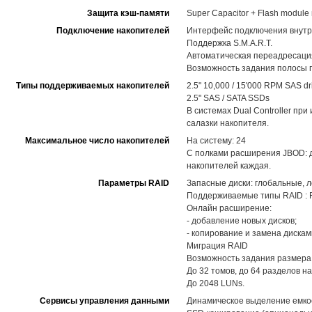
Защита кэш-памяти
Super Capacitor + Flash modul
Подключение накопителей
Интерфейс подключения внутр
Поддержка S.M.A.R.T.
Автоматическая переадресация
Возможность задания полосы п
Типы поддерживаемых накопителей
2.5" 10,000 / 15'000 RPM SAS dr
2.5" SAS / SATA SSDs
В системах Dual Controller пр
салазки накопителя.
Максимальное число накопителей
На систему: 24
С полками расширения JBOD: д
накопителей каждая.
Параметры RAID
Запасные диски: глобальные, 
Поддерживаемые типы RAID : RAID
Онлайн расширение:
- добавление новых дисков;
- копирование и замена диска
Миграция RAID
Возможность задания размера
До 32 томов, до 64 разделов на
До 2048 LUNs.
Сервисы управления данными
Динамическое выделение емкост