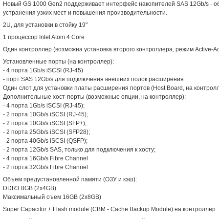
Новый GS 1000 Gen2 поддерживает интерфейс накопителей SAS 12Gb/s - о
устранения узких мест и повышения производительности.
2U, для установки в стойку 19"
1 процессор Intel Atom 4 Core
Один контроллер (возможна установка второго контроллера, режим Active-Ac
Установленные порты (на контроллер):
- 4 порта 1Gb/s iSCSI (RJ-45)
- порт SAS 12Gb/s для подключения внешних полок расширения
Один слот для установки платы расширения портов (Host Board, на контрол
Дополнительные хост-порты (возможные опции, на контроллер):
- 4 порта 1Gb/s iSCSI (RJ-45);
- 2 порта 10Gb/s iSCSI (RJ-45);
- 2 порта 10Gb/s iSCSI (SFP+);
- 2 порта 25Gb/s iSCSI (SFP28);
- 2 порта 40Gb/s iSCSI (QSFP);
- 2 порта 12Gb/s SAS, только для подключения к хосту;
- 4 порта 16Gb/s Fibre Channel
- 2 порта 32Gb/s Fibre Channel
Объем предустановленной памяти (ОЗУ и кэш):
DDR3 8GB (2x4GB)
Максимальный оъем 16GB (2x8GB)
Super Capacitor + Flash module (CBM - Cache Backup Module) на контроллер