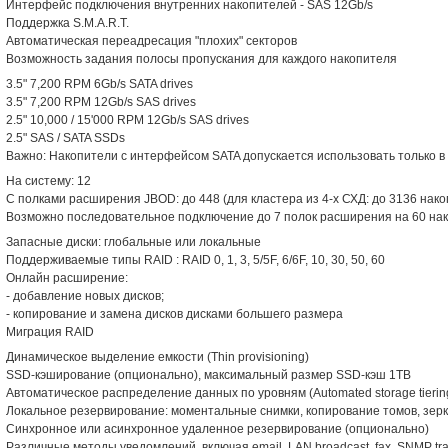
Интерфейс подключения внутренних накопителей - SAS 12Gb/s
Поддержка S.M.A.R.T.
Автоматическая переадресация "плохих" секторов
Возможность задания полосы пропускания для каждого накопителя
3.5" 7,200 RPM 6Gb/s SATA drives
3.5" 7,200 RPM 12Gb/s SAS drives
2.5" 10,000 / 15'000 RPM 12Gb/s SAS drives
2.5" SAS / SATA SSDs
Важно: Накопители с интерфейсом SATA допускается использовать только 
На систему: 12
С полками расширения JBOD: до 448 (для кластера из 4-х СХД: до 3136 нак
Возможно последовательное подключение до 7 полок расширения на 60 нак
Запасные диски: глобальные или локальные
Поддерживаемые типы RAID : RAID 0, 1, 3, 5/5F, 6/6F, 10, 30, 50, 60
Онлайн расширение:
- добавление новых дисков;
- копирование и замена дисков дисками большего размера
Миграция RAID
Динамическое выделение емкости (Thin provisioning)
SSD-кэширование (опционально), максимальный размер SSD-кэш 1TB
Автоматическое распределение данных по уровням (Automated storage tierin
Локальное резервирование: моментальные снимки, копирование томов, зер
Синхронное или асинхронное удаленное резервирование (опционально)
Различные методы уведомлений, включая email, LAN broadcast, fax, SNMP tr