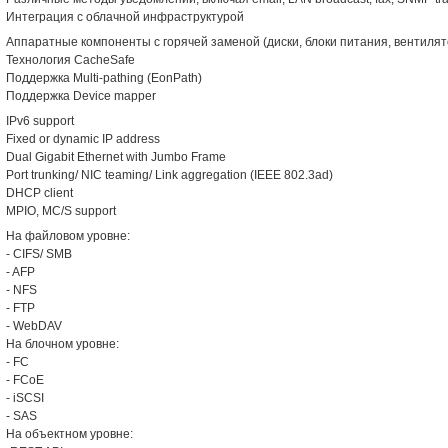
Интеграция с облачной инфраструктурой
Аппаратные компоненты с горячей заменой (диски, блоки питания, вентиля
Технология CacheSafe
Поддержка Multi-pathing (EonPath)
Поддержка Device mapper
IPv6 support
Fixed or dynamic IP address
Dual Gigabit Ethernet with Jumbo Frame
Port trunking/ NIC teaming/ Link aggregation (IEEE 802.3ad)
DHCP client
MPIO, MC/S support
На файловом уровне:
- CIFS/ SMB
- AFP
- NFS
- FTP
- WebDAV
На блочном уровне:
- FC
- FCoE
- iSCSI
- SAS
На объектном уровне: