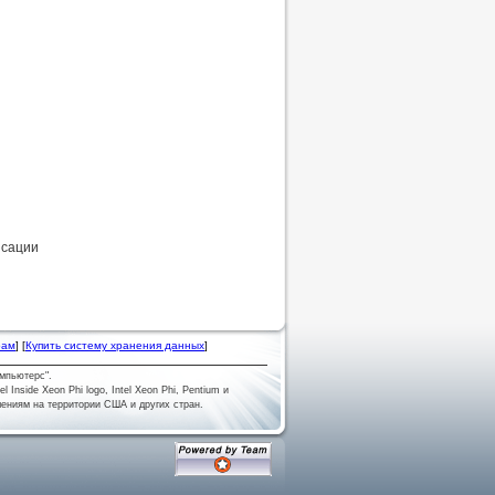
нсации
рам
] [
Купить систему хранения данных
]
мпьютерс".
tel Inside Xeon Phi logo, Intel Xeon Phi, Pentium и
лениям на территории США и других стран.