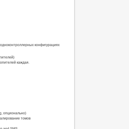
в одноконтроллерных конфигурациях
опителей)
опителей каждая.
g, опционально)
калирование томов
ap and SMS