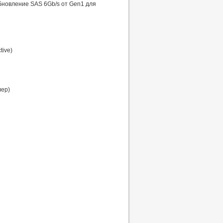
бновление SAS 6Gb/s от Gen1 для
tive)
лер)