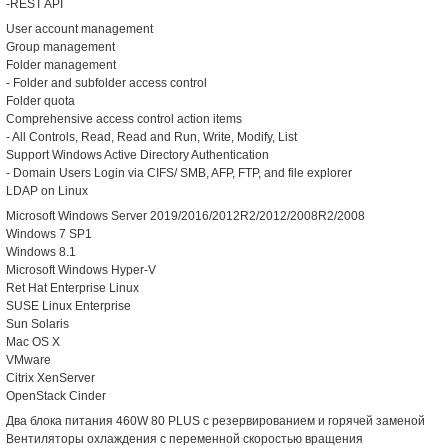
-REST API
User account management
Group management
Folder management
- Folder and subfolder access control
Folder quota
Comprehensive access control action items
- All Controls, Read, Read and Run, Write, Modify, List
Support Windows Active Directory Authentication
- Domain Users Login via CIFS/ SMB, AFP, FTP, and file explorer
LDAP on Linux
Microsoft Windows Server 2019/2016/2012R2/2012/2008R2/2008
Windows 7 SP1
Windows 8.1
Microsoft Windows Hyper-V
Ret Hat Enterprise Linux
SUSE Linux Enterprise
Sun Solaris
Mac OS X
VMware
Citrix XenServer
OpenStack Cinder
Два блока питания 460W 80 PLUS с резервированием и горячей заменой
Вентиляторы охлаждения с переменной скоростью вращения