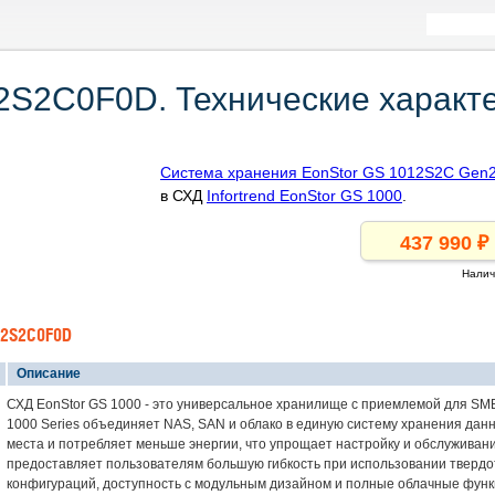
12S2C0F0D. Технические характ
Система хранения EonStor GS 1012S2C Gen
в СХД
Infortrend EonStor GS 1000
.
Налич
12S2C0F0D
Описание
СХД EonStor GS 1000 - это универсальное хранилище с приемлемой для SM
1000 Series объединяет NAS, SAN и облако в единую систему хранения дан
места и потребляет меньше энергии, что упрощает настройку и обслуживани
предоставляет пользователям большую гибкость при использовании тверд
конфигураций, доступность с модульным дизайном и полные облачные функ