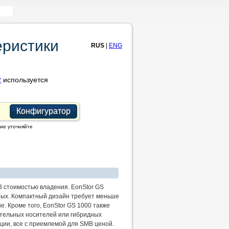
еристики
RUS
|
ENG
2
используется
Конфигуратор
ие уточняйте
B стоимостью владения. EonStor GS
ных. Компактный дизайн требует меньше
е. Кроме того, EonStor GS 1000 также
отельных носителей или гибридных
ции, все с приемлемой для SMB ценой.