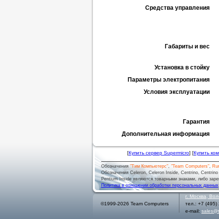
Средства управления
Габариты и вес
Установка в стойку
Параметры электропитания
Условия эксплуатации
Гарантия
Дополнительная информация
[
Купить сервер Supermicro
] [
Купить ко
Обозначения
"Тим Компьютерс"
,
"Team Computers"
,
Ru
Обозначения Celeron, Celeron Inside, Centrino, Centrino log
Pentium Inside являются товарными знаками, либо заре
Политика в отношении обработки персональных данных
г.
Москва
,
Вол
©1999-2026 Team Computers
тел.:
+7 (495)
e-mail:
sales@