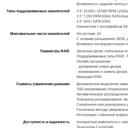
Возможность задания полосы п
Типы поддерживаемых накопителей
2.5" 10,000 / 15'000 RPM 12Gb/s
2.5" 7,200 RPM 6Gb/s SATA driv
2.5" SAS / SATA SSDs
Накопители с интерфейсом SAT
Максимальное число накопителей
На систему: 24
С полками расширения JBOD: до
Возможно последовательное по
Параметры RAID
Запасные диски: глобальные и
Поддерживаемые типы RAID : RAID
Онлайн расширение:
- добавление новых дисков;
- копирование и замена диско
Миграция RAID
Сервисы управления данными
Динамическое выделение емкост
SSD-кэширование (опциональн
Автоматическое распределение 
Локальное резервирование: мо
Синхронное или асинхронное 
Различные методы уведомлений,
Интеграция с облачной инфра
Доступность и надежность
Аппаратные компоненты с горя
Технология CacheSafe