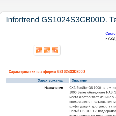
Infortrend GS1024S3CB00D. Т
Систе
в СХ
Характеристики платформы GS1024S3CB00D
Характеристика
Описание
Назначение
СХД EonStor GS 1000 - это ун
1000 Series объединяет NAS, 
места и потребляет меньше эне
предоставляет пользователям 
конфигураций, доступность с 
Новый GS 1000 G3 поддерживае
устранения узких мест и повы