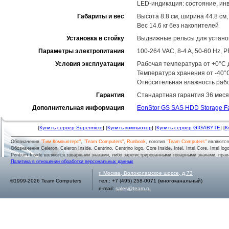
LED-индикация: состояние, ин
Габариты и вес
Высота 8.8 см, ширина 44.8 см,
Вес 14.6 кг без накопителей
Установка в стойку
Выдвижные рельсы для установ
Параметры электропитания
100-264 VAC, 8-4 A, 50-60 Hz,
Условия эксплуатации
Рабочая температура от +0°C д
Температура хранения от -40°
Относительная влажность рабо
Гарантия
Стандартная гарантия 36 меся
Дополнительная информация
EonStor GS SAS HDD Storage F
[
Купить сервер Supermicro
] [
Купить компьютер
] [
Купить сервер GIGABYTE
] [
К
Обозначения
"Тим Компьютерс"
,
"Team Computers"
,
Runbook
, логотип
"Team Computers"
являютс
Обозначения Celeron, Celeron Inside, Centrino, Centrino logo, Core Inside, Intel, Intel Core, Intel logo,
Pentium Inside являются товарными знаками, либо зарегистрированными товарными знаками, права
Политика в отношении обработки персональных данных
г.
Москва
,
Волоколамское шоссе, д.73
©1999-2026 Team Computers
тел.:
+7 (495) 258-0071
(многоканальный)
e-mail:
sales@team.ru