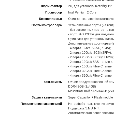
Форм-фактор
2U, для установки в стойку 19"
Процессор
Intel Pentium 2 Core
Контроллер(ы)
Один контроллер (возможна уст
Порты контроллера
Установленные порты (на конт
- без встроенных портов на ко
- порт SAS 12Gb/s для подклю
Один слот для установки платы
Дополнительные хост-порты (в
- 4 порта 1Gb/s iSCSI (RJ-45);
- 2 порта 10Gb/s iSCSI (SFP+);
- 2 порта 25Gb/s iSCSI (SFP28);
- 2 порта 12Gb/s SAS, только д
- 4 порта 16Gb/s Fibre Channel
- 2 порта 32Gb/s Fibre Channel
- 4 порта 32Gb/s Fibre Channel
Кэш-память
Объем предустановленной памя
DDR4 8GB (2x4GB)
Максимальный оъем 64GB (2x
Защита кэш-памяти
Super Capacitor + Flash modul
Подключение накопителей
Интерфейс подключения внутр
Поддержка S.M.A.R.T.
Автоматическая переадресация