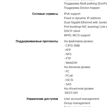
Поддержка Multi-pathing (EonPa
Поддержка Device mapper
Сетевые сервисы
IPv6 support
Fixed or dynamic IP address
Dual Gigabit Ethernet with Jumb
Port trunking/ NIC teaming/ Link
DHCP client
MPIO, MC/S support
Поддерживаемые протоколы
На файловом уровне:
- CIFS/ SMB
- AFP
- NFS
- FTP
- WebDAV
На блочном уровне:
- FC
- FCoE
- iSCSI
- SAS
На объектном уровне:
-REST API
Управление доступом
User account management
Group management