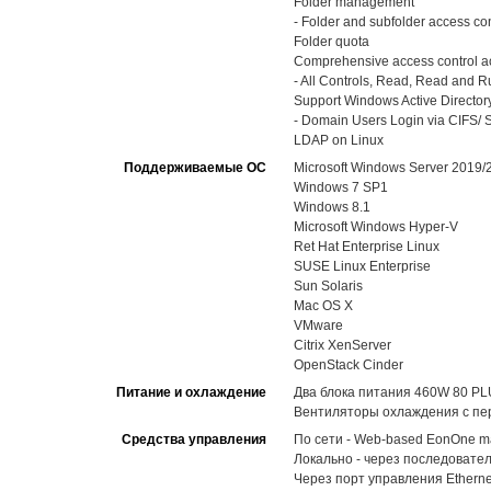
Folder management
- Folder and subfolder access con
Folder quota
Comprehensive access control ac
- All Controls, Read, Read and Run
Support Windows Active Directory
- Domain Users Login via CIFS/ S
LDAP on Linux
Поддерживаемые ОС
Microsoft Windows Server 2019
Windows 7 SP1
Windows 8.1
Microsoft Windows Hyper-V
Ret Hat Enterprise Linux
SUSE Linux Enterprise
Sun Solaris
Mac OS X
VMware
Citrix XenServer
OpenStack Cinder
Питание и охлаждение
Два блока питания 460W 80 PL
Вентиляторы охлаждения с пе
Средства управления
По сети - Web-based EonOne m
Локально - через последовате
Через порт управления Ethernet