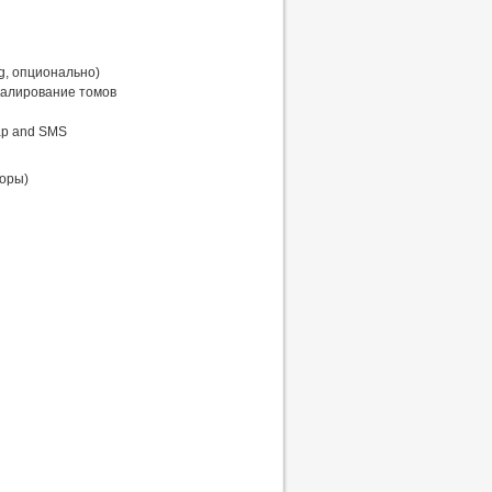
g, опционально)
калирование томов
ap and SMS
торы)