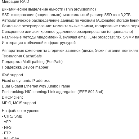
Миграция RAID
Динамическое выделение емкости (Thin provisioning)
SSD-кэширование (опционально), максимальный размер SSD-кэш 3,2TB
Автоматическое распределение данных по уровням (Automated storage tierin
Локальное резервирование: моментальные снимки, копирование томов, зер
Синхронное или асинхронное удаленное резервирование (опционально)
Различные методы уведомлений, включая email, LAN broadcast, fax, SNMP tr
Интеграция с облачной инфраструктурой
Аппаратные компоненты с горячей заменой (диски, блоки питания, вентиля
Технология CacheSafe
Поддержка Multi-pathing (EonPath)
Поддержка Device mapper
IPv6 support
Fixed or dynamic IP address
Dual Gigabit Ethernet with Jumbo Frame
Port trunking/ NIC teaming/ Link aggregation (IEEE 802.3ad)
DHCP client
MPIO, MC/S support
На файловом уровне:
- CIFS/ SMB
- AFP
- NFS
- FTP
- WebDAV