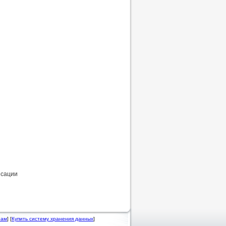
нсации
рам
] [
Купить систему хранения данных
]