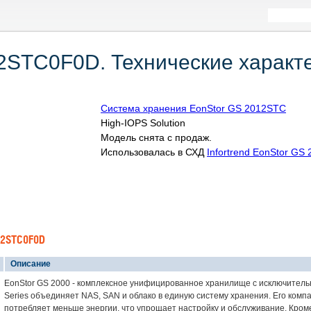
12STC0F0D. Технические характ
Система хранения EonStor GS 2012STC
High-IOPS Solution
Модель снята с продаж.
Использовалась в СХД
Infortrend EonStor GS 
12STC0F0D
Описание
EonStor GS 2000 - комплексное унифицированное хранилище с исключитель
Series объединяет NAS, SAN и облако в единую систему хранения. Его комп
потребляет меньше энергии, что упрощает настройку и обслуживание. Кроме