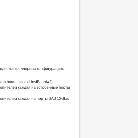
в одноконтроллерных конфигурациях
on board в слот HostBoard#2)
копителей каждая на встроенные порты
опителей каждая на порты SAS 12Gb/s