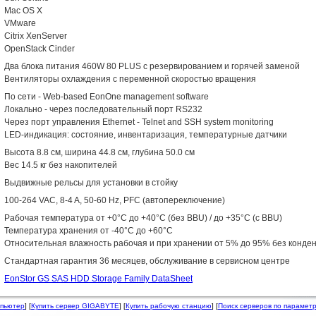
Mac OS X
VMware
Citrix XenServer
OpenStack Cinder
Два блока питания 460W 80 PLUS с резервированием и горячей заменой
Вентиляторы охлаждения с переменной скоростью вращения
По сети - Web-based EonOne management software
Локально - через последовательный порт RS232
Через порт управления Ethernet - Telnet and SSH system monitoring
LED-индикация: состояние, инвентаризация, температурные датчики
Высота 8.8 см, ширина 44.8 см, глубина 50.0 см
Вес 14.5 кг без накопителей
Выдвижные рельсы для установки в стойку
100-264 VAC, 8-4 A, 50-60 Hz, PFC (автопереключение)
Рабочая температура от +0°C до +40°C (без BBU) / до +35°C (с BBU)
Температура хранения от -40°C до +60°C
Относительная влажность рабочая и при хранении от 5% до 95% без конде
Стандартная гарантия 36 месяцев, обслуживание в сервисном центре
EonStor GS SAS HDD Storage Family DataSheet
мпьютер
] [
Купить сервер GIGABYTE
] [
Купить рабочую станцию
] [
Поиск серверов по парамет