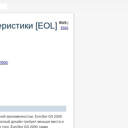
RUS
|
еристики [EOL]
ENG
2000
.
ной экономичностью. EonStor GS 2000
актный дизайн требует меньше места и
 того, EonStor GS 2000 также