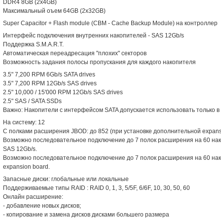
DDR4 8GB (2x4GB)
Максимальный оъем 64GB (2x32GB)
Super Capacitor + Flash module (CBM - Cache Backup Module) на контроллер
Интерфейс подключения внутренних накопителей - SAS 12Gb/s
Поддержка S.M.A.R.T.
Автоматическая переадресация "плохих" секторов
Возможность задания полосы пропускания для каждого накопителя
3.5" 7,200 RPM 6Gb/s SATA drives
3.5" 7,200 RPM 12Gb/s SAS drives
2.5" 10,000 / 15'000 RPM 12Gb/s SAS drives
2.5" SAS / SATA SSDs
Важно: Накопители с интерфейсом SATA допускается использовать только 
На систему: 12
С полками расширения JBOD: до 852 (при установке дополнительной expansi
Возможно последовательное подключение до 7 полок расширения на 60 на
SAS 12Gb/s.
Возможно последовательное подключение до 7 полок расширения на 60 нак
expansion board.
Запасные диски: глобальные или локальные
Поддерживаемые типы RAID : RAID 0, 1, 3, 5/5F, 6/6F, 10, 30, 50, 60
Онлайн расширение:
- добавление новых дисков;
- копирование и замена дисков дисками большего размера