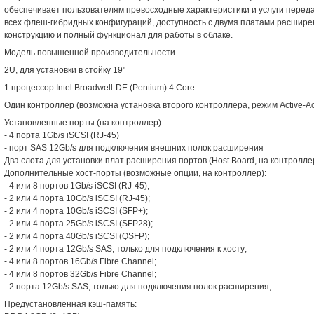
обеспечивает пользователям превосходные характеристики и услуги переда
всех флеш-гибридных конфигураций, доступность с двумя платами расшире
конструкцию и полный функционал для работы в облаке.
Модель повышенной производительности
2U, для установки в стойку 19"
1 процессор Intel Broadwell-DE (Pentium) 4 Core
Один контроллер (возможна установка второго контроллера, режим Active-Ac
Установленные порты (на контроллер):
- 4 порта 1Gb/s iSCSI (RJ-45)
- порт SAS 12Gb/s для подключения внешних полок расширения
Два слота для установки плат расширения портов (Host Board, на контролле
Дополнительные хост-порты (возможные опции, на контроллер):
- 4 или 8 портов 1Gb/s iSCSI (RJ-45);
- 2 или 4 порта 10Gb/s iSCSI (RJ-45);
- 2 или 4 порта 10Gb/s iSCSI (SFP+);
- 2 или 4 порта 25Gb/s iSCSI (SFP28);
- 2 или 4 порта 40Gb/s iSCSI (QSFP);
- 2 или 4 порта 12Gb/s SAS, только для подключения к хосту;
- 4 или 8 портов 16Gb/s Fibre Channel;
- 4 или 8 портов 32Gb/s Fibre Channel;
- 2 порта 12Gb/s SAS, только для подключения полок расширения;
Предустановленная кэш-память: