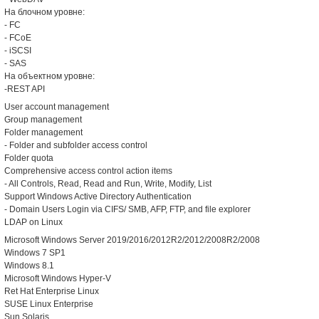
На блочном уровне:
- FC
- FCoE
- iSCSI
- SAS
На объектном уровне:
-REST API
User account management
Group management
Folder management
- Folder and subfolder access control
Folder quota
Comprehensive access control action items
- All Controls, Read, Read and Run, Write, Modify, List
Support Windows Active Directory Authentication
- Domain Users Login via CIFS/ SMB, AFP, FTP, and file explorer
LDAP on Linux
Microsoft Windows Server 2019/2016/2012R2/2012/2008R2/2008
Windows 7 SP1
Windows 8.1
Microsoft Windows Hyper-V
Ret Hat Enterprise Linux
SUSE Linux Enterprise
Sun Solaris