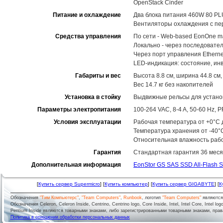
OpenStack Cinder
Питание и охлаждение
Два блока питания 460W 80 PL
Вентиляторы охлаждения с пе
Средства управления
По сети - Web-based EonOne m
Локально - через последовате
Через порт управления Ethernet
LED-индикация: состояние, ин
Габариты и вес
Высота 8.8 см, ширина 44.8 см,
Вес 14.7 кг без накопителей
Установка в стойку
Выдвижные рельсы для установ
Параметры электропитания
100-264 VAC, 8-4 A, 50-60 Hz,
Условия эксплуатации
Рабочая температура от +0°C д
Температура хранения от -40°
Относительная влажность рабо
Гарантия
Стандартная гарантия 36 меся
Дополнительная информация
EonStor GS SAS SSD All-Flash S
[
Купить сервер Supermicro
] [
Купить компьютер
] [
Купить сервер GIGABYTE
] [
К
Обозначения
"Тим Компьютерс"
,
"Team Computers"
,
Runbook
, логотип
"Team Computers"
являютс
Обозначения Celeron, Celeron Inside, Centrino, Centrino logo, Core Inside, Intel, Intel Core, Intel logo,
Pentium Inside являются товарными знаками, либо зарегистрированными товарными знаками, права
Политика в отношении обработки персональных данных