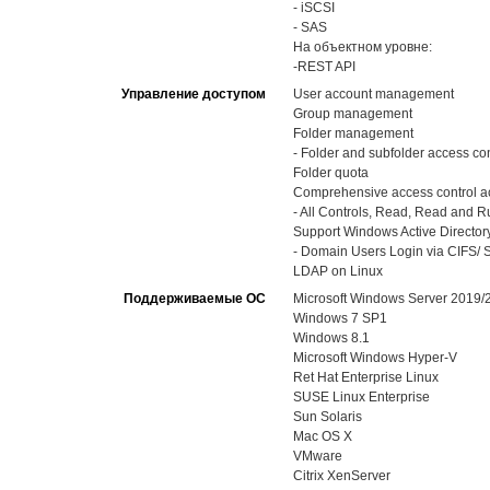
- iSCSI
- SAS
На объектном уровне:
-REST API
Управление доступом
User account management
Group management
Folder management
- Folder and subfolder access con
Folder quota
Comprehensive access control ac
- All Controls, Read, Read and Run
Support Windows Active Directory
- Domain Users Login via CIFS/ S
LDAP on Linux
Поддерживаемые ОС
Microsoft Windows Server 2019
Windows 7 SP1
Windows 8.1
Microsoft Windows Hyper-V
Ret Hat Enterprise Linux
SUSE Linux Enterprise
Sun Solaris
Mac OS X
VMware
Citrix XenServer