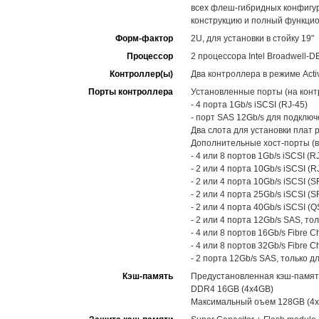
всех флеш-гибридных конфигур
конструкцию и полный функцио
Форм-фактор
2U, для установки в стойку 19"
Процессор
2 процессора Intel Broadwell-D
Контроллер(ы)
Два контроллера в режиме Activ
Порты контроллера
Установленные порты (на конт
- 4 порта 1Gb/s iSCSI (RJ-45)
- порт SAS 12Gb/s для подклю
Два слота для установки плат 
Дополнительные хост-порты (в
- 4 или 8 портов 1Gb/s iSCSI (RJ
- 2 или 4 порта 10Gb/s iSCSI (RJ
- 2 или 4 порта 10Gb/s iSCSI (S
- 2 или 4 порта 25Gb/s iSCSI (S
- 2 или 4 порта 40Gb/s iSCSI (Q
- 2 или 4 порта 12Gb/s SAS, то
- 4 или 8 портов 16Gb/s Fibre C
- 4 или 8 портов 32Gb/s Fibre C
- 2 порта 12Gb/s SAS, только 
Кэш-память
Предустановленная кэш-памят
DDR4 16GB (4x4GB)
Максимальный оъем 128GB (4