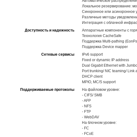
Автоматическое распределение 
Локальное резервирование: мо
Синхронное или асинхронное 
Различные методы уведомлений,
Интеграция с облачной инфра
Доступность и надежность
Аппаратные компоненты с горя
Технология CacheSafe
Поддержка Multi-pathing (EonPa
Поддержка Device mapper
Сетевые сервисы
IPv6 support
Fixed or dynamic IP address
Dual Gigabit Ethernet with Jumb
Port trunking/ NIC teaming/ Link
DHCP client
MPIO, MC/S support
Поддерживаемые протоколы
На файловом уровне:
- CIFS/ SMB
- AFP
- NFS
- FTP
- WebDAV
На блочном уровне:
- FC
- FCoE