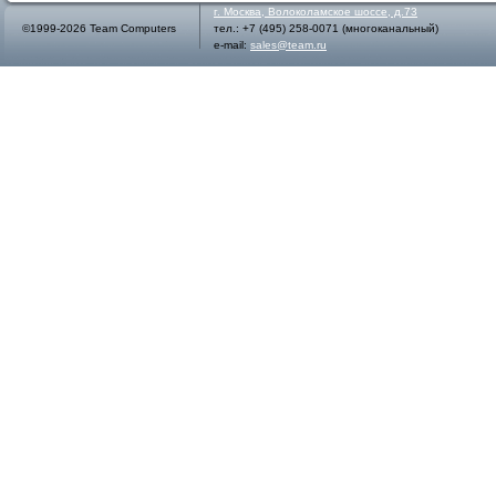
г.
Москва
,
Волоколамское шоссе, д.73
©1999-2026 Team Computers
тел.:
+7 (495) 258-0071
(многоканальный)
e-mail:
sales@team.ru