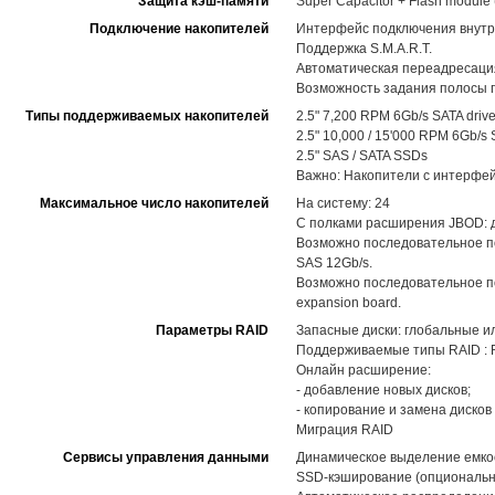
Защита кэш-памяти
Super Capacitor + Flash modul
Подключение накопителей
Интерфейс подключения внутр
Поддержка S.M.A.R.T.
Автоматическая переадресация
Возможность задания полосы п
Типы поддерживаемых накопителей
2.5" 7,200 RPM 6Gb/s SATA driv
2.5" 10,000 / 15'000 RPM 6Gb/s 
2.5" SAS / SATA SSDs
Важно: Накопители с интерфей
Максимальное число накопителей
На систему: 24
С полками расширения JBOD: до
Возможно последовательное п
SAS 12Gb/s.
Возможно последовательное по
expansion board.
Параметры RAID
Запасные диски: глобальные и
Поддерживаемые типы RAID : RAID
Онлайн расширение:
- добавление новых дисков;
- копирование и замена диско
Миграция RAID
Сервисы управления данными
Динамическое выделение емкост
SSD-кэширование (опциональн