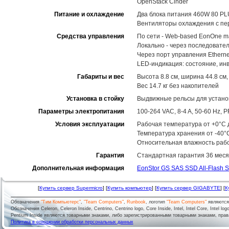
OpenStack Cinder
Питание и охлаждение
Два блока питания 460W 80 PL
Вентиляторы охлаждения с пе
Средства управления
По сети - Web-based EonOne m
Локально - через последовате
Через порт управления Ethernet
LED-индикация: состояние, ин
Габариты и вес
Высота 8.8 см, ширина 44.8 см,
Вес 14.7 кг без накопителей
Установка в стойку
Выдвижные рельсы для установ
Параметры электропитания
100-264 VAC, 8-4 A, 50-60 Hz,
Условия эксплуатации
Рабочая температура от +0°C д
Температура хранения от -40°
Относительная влажность рабо
Гарантия
Стандартная гарантия 36 меся
Дополнительная информация
EonStor GS SAS SSD All-Flash S
[
Купить сервер Supermicro
] [
Купить компьютер
] [
Купить сервер GIGABYTE
] [
К
Обозначения
"Тим Компьютерс"
,
"Team Computers"
,
Runbook
, логотип
"Team Computers"
являютс
Обозначения Celeron, Celeron Inside, Centrino, Centrino logo, Core Inside, Intel, Intel Core, Intel logo,
Pentium Inside являются товарными знаками, либо зарегистрированными товарными знаками, права
Политика в отношении обработки персональных данных