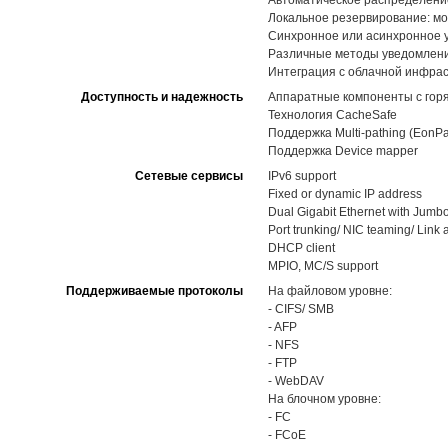
Автоматическое распределение 
Локальное резервирование: мо
Синхронное или асинхронное 
Различные методы уведомлений,
Интеграция с облачной инфра
Доступность и надежность
Аппаратные компоненты с горя
Технология CacheSafe
Поддержка Multi-pathing (EonPa
Поддержка Device mapper
Сетевые сервисы
IPv6 support
Fixed or dynamic IP address
Dual Gigabit Ethernet with Jumb
Port trunking/ NIC teaming/ Link
DHCP client
MPIO, MC/S support
Поддерживаемые протоколы
На файловом уровне:
- CIFS/ SMB
- AFP
- NFS
- FTP
- WebDAV
На блочном уровне:
- FC
- FCoE