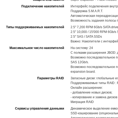
Подключение накопителей
Интерфейс подключения внутр
Поддержка S.M.A.R.T.
Автоматическая переадресация
Возможность задания полосы п
Типы поддерживаемых накопителей
2.5" 7,200 RPM 6Gb/s SATA driv
2.5" 10,000 / 15'000 RPM 6Gb/s 
2.5" SAS / SATA SSDs
Важно: Накопители с интерфей
Максимальное число накопителей
На систему: 24
С полками расширения JBOD: до
Возможно последовательное п
SAS 12Gb/s.
Возможно последовательное по
expansion board.
Параметры RAID
Запасные диски: глобальные и
Поддерживаемые типы RAID : RAID
Онлайн расширение:
- добавление новых дисков;
- копирование и замена диско
Миграция RAID
Сервисы управления данными
Динамическое выделение емкост
SSD-кэширование (опциональн