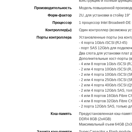
конструкцию и полный функцио
Производительность
Модель повышенной производ
Форм-фактор
2U, для установки в стойку 19"
Процессор
1 процессор Intel Broadwell-DE 
Контроллер(ы)
Один контроллер (возможна уст
Порты контроллера
Установленные порты (на конт
- 4 порта 1Gb/s iSCSI (RJ-45)
- порт SAS 12Gb/s для подклю
Два слота для установки плат 
Дополнительные хост-порты (в
- 4 или 8 портов 1Gb/s iSCSI (RJ
- 2 или 4 порта 10Gb/s iSCSI (RJ
- 2 или 4 порта 10Gb/s iSCSI (S
- 2 или 4 порта 25Gb/s iSCSI (S
- 2 или 4 порта 40Gb/s iSCSI (Q
- 2 или 4 порта 12Gb/s SAS, то
- 4 или 8 портов 16Gb/s Fibre C
- 4 или 8 портов 32Gb/s Fibre C
- 2 порта 12Gb/s SAS, только 
Кэш-память
Предустановленная кэш-памят
DDR4 8GB (2x4GB)
Максимальный оъем 64GB (2x
Защита кэш-памяти
Super Capacitor + Flash modul