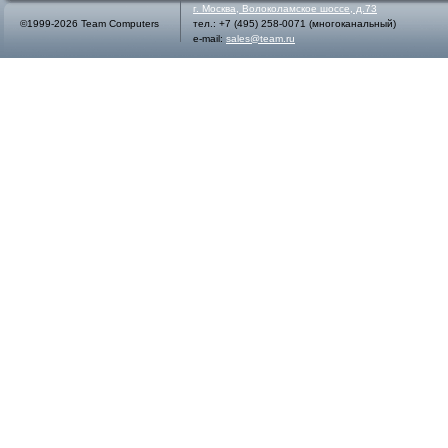
г.
Москва
,
Волоколамское шоссе, д.73
©1999-2026 Team Computers
тел.:
+7 (495) 258-0071
(многоканальный)
e-mail:
sales@team.ru