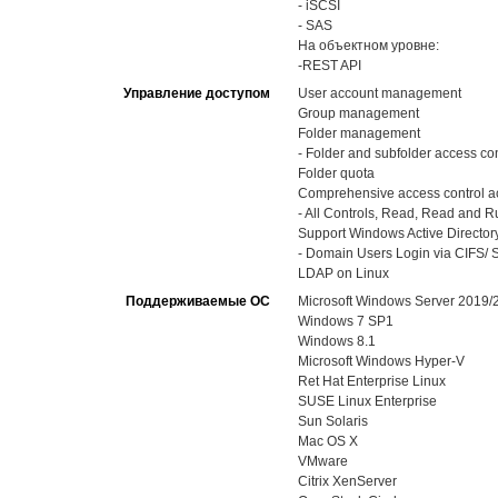
- iSCSI
- SAS
На объектном уровне:
-REST API
Управление доступом
User account management
Group management
Folder management
- Folder and subfolder access con
Folder quota
Comprehensive access control ac
- All Controls, Read, Read and Run
Support Windows Active Directory
- Domain Users Login via CIFS/ S
LDAP on Linux
Поддерживаемые ОС
Microsoft Windows Server 2019
Windows 7 SP1
Windows 8.1
Microsoft Windows Hyper-V
Ret Hat Enterprise Linux
SUSE Linux Enterprise
Sun Solaris
Mac OS X
VMware
Citrix XenServer