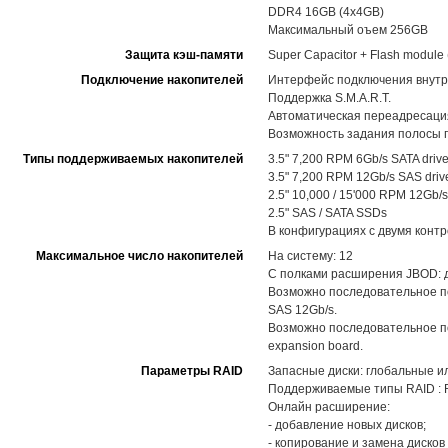
DDR4 16GB (4x4GB)
Максимальный оъем 256GB
Защита кэш-памяти
Super Capacitor + Flash modul
Подключение накопителей
Интерфейс подключения внутр
Поддержка S.M.A.R.T.
Автоматическая переадресация
Возможность задания полосы п
Типы поддерживаемых накопителей
3.5" 7,200 RPM 6Gb/s SATA driv
3.5" 7,200 RPM 12Gb/s SAS driv
2.5" 10,000 / 15'000 RPM 12Gb/s
2.5" SAS / SATA SSDs
В конфигурациях с двумя конт
Максимальное число накопителей
На систему: 12
С полками расширения JBOD: до
Возможно последовательное п
SAS 12Gb/s.
Возможно последовательное по
expansion board.
Параметры RAID
Запасные диски: глобальные и
Поддерживаемые типы RAID : RAID
Онлайн расширение:
- добавление новых дисков;
- копирование и замена диско