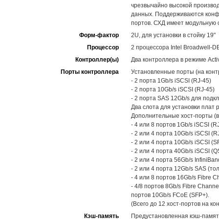
чрезвычайно высокой произво
данных. Поддерживаются конфи
портов. СХД имеет модульную 
Форм-фактор
2U, для установки в стойку 19"
Процессор
2 процессора Intel Broadwell-D
Контроллер(ы)
Два контроллера в режиме Activ
Порты контроллера
Установленные порты (на конт
- 2 порта 1Gb/s iSCSI (RJ-45)
- 2 порта 10Gb/s iSCSI (RJ-45)
- 2 порта SAS 12Gb/s для под
Два слота для установки плат 
Дополнительные хост-порты (в
- 4 или 8 портов 1Gb/s iSCSI (RJ
- 2 или 4 порта 10Gb/s iSCSI (RJ
- 2 или 4 порта 10Gb/s iSCSI (S
- 2 или 4 порта 40Gb/s iSCSI (Q
- 2 или 4 порта 56Gb/s InfiniBan
- 2 или 4 порта 12Gb/s SAS (то
- 4 или 8 портов 16Gb/s Fibre C
- 4/8 портов 8Gb/s Fibre Channe
портов 10Gb/s FCoE (SFP+).
(Всего до 12 хост-портов на ко
Кэш-память
Предустановленная кэш-памят