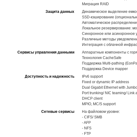
Миграция RAID
Защита данных
Динамическое выделение емкост
SSD-кэширование (опциональн
Автоматическое распределение 
Локальное резервирование: мо
Синхронное или асинхронное 
Различные методы уведомлений,
Интеграция с облачной инфра
Сервисы управления данными
Аппаратные компоненты с горя
Технология CacheSafe
Поддержка Multi-pathing (EonPa
Поддержка Device mapper
Доступность и надежность
IPv6 support
Fixed or dynamic IP address
Dual Gigabit Ethernet with Jumb
Port trunking/ NIC teaming/ Link
DHCP client
MPIO, MC/S support
Сетевые сервисы
На файловом уровне:
- CIFS/ SMB
- AFP
- NFS
- FTP