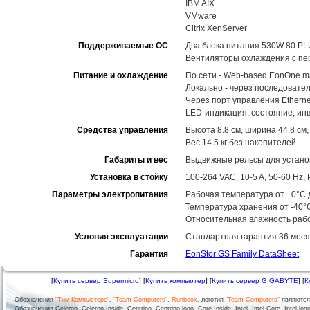
IBM AIX
VMware
Citrix XenServer
Поддерживаемые ОС
Два блока питания 530W 80 PL
Вентиляторы охлаждения с пе
Питание и охлаждение
По сети - Web-based EonOne m
Локально - через последовате
Через порт управления Ethernet
LED-индикация: состояние, ин
Средства управления
Высота 8.8 см, ширина 44.8 см,
Вес 14.5 кг без накопителей
Габариты и вес
Выдвижные рельсы для установ
Установка в стойку
100-264 VAC, 10-5 A, 50-60 Hz
Параметры электропитания
Рабочая температура от +0°C д
Температура хранения от -40°
Относительная влажность рабо
Условия эксплуатации
Стандартная гарантия 36 меся
Гарантия
EonStor GS Family DataSheet
[
Купить сервер Supermicro
] [
Купить компьютер
] [
Купить сервер GIGABYTE
] [
К
Обозначения
"Тим Компьютерс"
,
"Team Computers"
,
Runbook
, логотип
"Team Computers"
являютс
Обозначения Celeron, Celeron Inside, Centrino, Centrino logo, Core Inside, Intel, Intel Core, Intel logo,