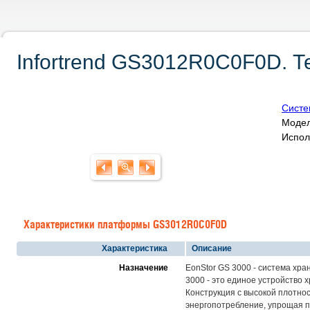
Infortrend GS3012R0C0F0D. Т
Систе
Модел
Испол
Характеристики платформы GS3012R0C0F0D
Характеристика
Описание
Назначение
EonStor GS 3000 - система хр
3000 - это единое устройство 
Конструкция с высокой плотно
энергопотребление, упрощая п