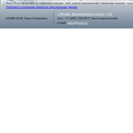
Pentium Inside являются товарными знаками, либо зарегистрированными товарными знаками, права
Политика в отношении обработки персональных данных
г.
Москва
,
Волоколамское шоссе, д.73
©1999-2026 Team Computers
тел.:
+7 (495) 258-0071
(многоканальный)
e-mail:
sales@team.ru