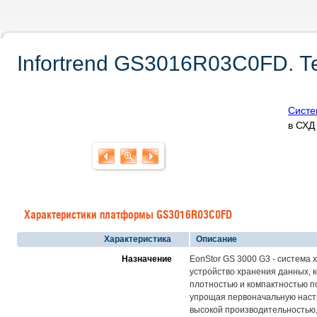
Infortrend GS3016R03C0FD. Т
Систе
в СХ
Характеристики платформы GS3016R03C0FD
Характеристика
Описание
Назначение
EonStor GS 3000 G3 - система 
устройство хранения данных, 
плотностью и компактностью п
упрощая первоначальную настр
высокой производительностью,