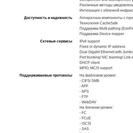
Различные методы уведомлений,
Интеграция с облачной инфра
Доступность и надежность
Аппаратные компоненты с горя
Технология CacheSafe
Поддержка Multi-pathing (EonPa
Поддержка Device mapper
Сетевые сервисы
IPv6 support
Fixed or dynamic IP address
Dual Gigabit Ethernet with Jumb
Port trunking/ NIC teaming/ Link
DHCP client
MPIO, MC/S support
Поддерживаемые протоколы
На файловом уровне:
- CIFS/ SMB
- AFP
- NFS
- FTP
- WebDAV
На блочном уровне:
- FC
- FCoE
- iSCSI
- SAS