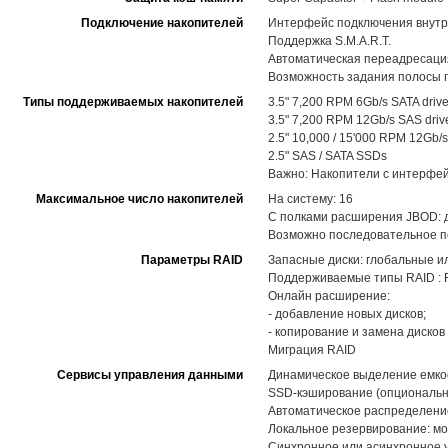
Подключение накопителей
Интерфейс подключения внутр
Поддержка S.M.A.R.T.
Автоматическая переадресация
Возможность задания полосы п
Типы поддерживаемых накопителей
3.5" 7,200 RPM 6Gb/s SATA driv
3.5" 7,200 RPM 12Gb/s SAS driv
2.5" 10,000 / 15'000 RPM 12Gb/s
2.5" SAS / SATA SSDs
Важно: Накопители с интерфей
Максимальное число накопителей
На систему: 16
С полками расширения JBOD: до
Возможно последовательное п
Параметры RAID
Запасные диски: глобальные и
Поддерживаемые типы RAID : RAID
Онлайн расширение:
- добавление новых дисков;
- копирование и замена диско
Миграция RAID
Сервисы управления данными
Динамическое выделение емкост
SSD-кэширование (опциональн
Автоматическое распределение 
Локальное резервирование: мо
Синхронное или асинхронное 