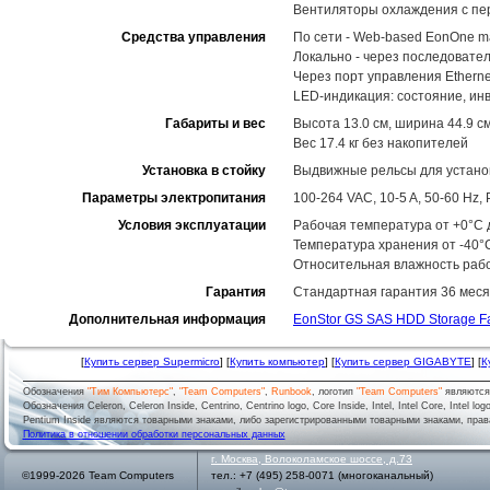
Вентиляторы охлаждения с пе
Средства управления
По сети - Web-based EonOne m
Локально - через последовате
Через порт управления Ethernet
LED-индикация: состояние, ин
Габариты и вес
Высота 13.0 см, ширина 44.9 см
Вес 17.4 кг без накопителей
Установка в стойку
Выдвижные рельсы для установ
Параметры электропитания
100-264 VAC, 10-5 A, 50-60 Hz
Условия эксплуатации
Рабочая температура от +0°C д
Температура хранения от -40°
Относительная влажность рабо
Гарантия
Стандартная гарантия 36 меся
Дополнительная информация
EonStor GS SAS HDD Storage F
[
Купить сервер Supermicro
] [
Купить компьютер
] [
Купить сервер GIGABYTE
] [
К
Обозначения
"Тим Компьютерс"
,
"Team Computers"
,
Runbook
, логотип
"Team Computers"
являютс
Обозначения Celeron, Celeron Inside, Centrino, Centrino logo, Core Inside, Intel, Intel Core, Intel logo,
Pentium Inside являются товарными знаками, либо зарегистрированными товарными знаками, права
Политика в отношении обработки персональных данных
г.
Москва
,
Волоколамское шоссе, д.73
©1999-2026 Team Computers
тел.:
+7 (495) 258-0071
(многоканальный)