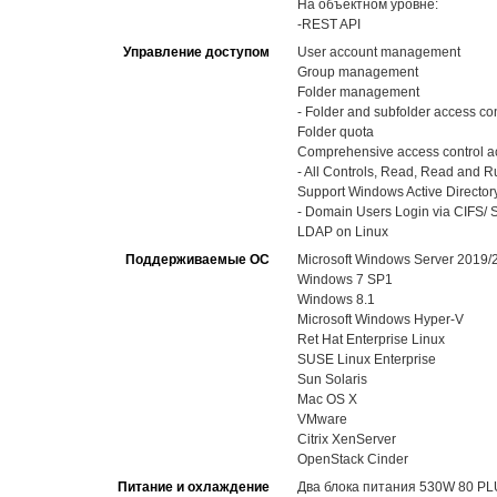
На объектном уровне:
-REST API
Управление доступом
User account management
Group management
Folder management
- Folder and subfolder access con
Folder quota
Comprehensive access control ac
- All Controls, Read, Read and Run
Support Windows Active Directory
- Domain Users Login via CIFS/ S
LDAP on Linux
Поддерживаемые ОС
Microsoft Windows Server 2019
Windows 7 SP1
Windows 8.1
Microsoft Windows Hyper-V
Ret Hat Enterprise Linux
SUSE Linux Enterprise
Sun Solaris
Mac OS X
VMware
Citrix XenServer
OpenStack Cinder
Питание и охлаждение
Два блока питания 530W 80 PL