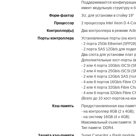
Поддерживаются конфигурации 
имеет модульную структуру и 
Форм-фактор
3U, для установки в стойку 19"
Процессор
2 процессора Intel Xeon D 4-Co
Контроллер(ы)
Два контроллера в режиме Activ
Порты контроллера
Установленные порты (на конт
- 2 порта 25Gb Ethernet (SFP2
- 2 порта SAS 12Gb/s для под
Два слота для установки плат 
Дополнительные хост-порты (в
- 2 или 4 порта 10Gb/s iSCSI (S
- 2 или 4 порта 25Gb/s iSCSI (S
- 2 или 4 порта 12Gb/s SAS (то
- 4 или 8 портов 16Gb/s Fibre C
- 2 или 4 порта 32Gb/s Fibre Ch
- 4 или 8 портов 32Gb/s Fibre C
(Всего до 10 хост-портов на ко
Кэш-память
Предустановленная кэш-памят
- на контроллер 8GB (2 x 4GB);
- на систему 16GB (4 x 4GB).
Максимальный оъем памяти: 38
Тип памяти: DDR4.
Защита кэш-памяти
Super Capacitor + Flash modul