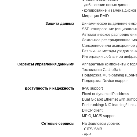
- добавление новых дисков;
- копирование и замена диско
Миграция RAID
Защита данных
Динамическое выделение емкост
SSD-кэширование (опциональн
Автоматическое распределение 
Локальное резервирование: мо
Синхронное или асинхронное 
Различные методы уведомлений,
Интеграция с облачной инфра
Сервисы управления данными
Аппаратные компоненты с горя
Технология CacheSafe
Поддержка Multi-pathing (EonPa
Поддержка Device mapper
Доступность и надежность
IPv6 support
Fixed or dynamic IP address
Dual Gigabit Ethernet with Jumb
Port trunking/ NIC teaming/ Link
DHCP client
MPIO, MC/S support
Сетевые сервисы
На файловом уровне:
- CIFS/ SMB
- AFP