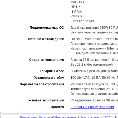
Mac OS X
HP-UX
IBM AIX
VMware
Citrix XenServer
Поддерживаемые ОС
Два блока питания 530W 80 PL
Вентиляторы охлаждения с пе
Питание и охлаждение
По сети - Web-based EonOne m
Локально - через последовате
Через порт управления Ethernet
LED-индикация: состояние, ин
Средства управления
Высота 17.5 см, ширина 44.8 см
Вес 19.2 кг без накопителей
Габариты и вес
Выдвижные рельсы для установ
Установка в стойку
100-264 VAC, 10-5 A, 50-60 Hz
Параметры электропитания
Рабочая температура от +0°C д
Температура хранения от -40°
Относительная влажность рабо
Условия эксплуатации
Стандартная гарантия 36 меся
Гарантия
EonStor GS Family DataSheet
[
Купить сервер Supermicro
] [
Купить компьютер
] [
Купить сервер GIGABYTE
] [
К