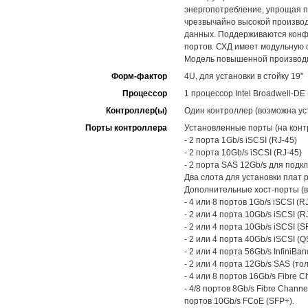
энергопотребление, упрощая п
чрезвычайно высокой произво
данных. Поддерживаются конфи
портов. СХД имеет модульную 
Модель повышенной производ
Форм-фактор
4U, для установки в стойку 19"
Процессор
1 процессор Intel Broadwell-DE
Контроллер(ы)
Один контроллер (возможна уст
Порты контроллера
Установленные порты (на конт
- 2 порта 1Gb/s iSCSI (RJ-45)
- 2 порта 10Gb/s iSCSI (RJ-45)
- 2 порта SAS 12Gb/s для под
Два слота для установки плат 
Дополнительные хост-порты (в
- 4 или 8 портов 1Gb/s iSCSI (RJ
- 2 или 4 порта 10Gb/s iSCSI (RJ
- 2 или 4 порта 10Gb/s iSCSI (S
- 2 или 4 порта 40Gb/s iSCSI (Q
- 2 или 4 порта 56Gb/s InfiniBan
- 2 или 4 порта 12Gb/s SAS (то
- 4 или 8 портов 16Gb/s Fibre C
- 4/8 портов 8Gb/s Fibre Channe
портов 10Gb/s FCoE (SFP+).