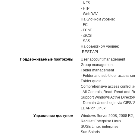
- NFS
- FTP
- WebDAV
На блочном уровне:
- FC
- FCoE
- iSCSI
- SAS
На объектном уровне:
-REST API
Поддерживаемые протоколы
User account management
Group management
Folder management
- Folder and subfolder access con
Folder quota
Comprehensive access control ac
- All Controls, Read, Read and Run
Support Windows Active Directory
- Domain Users Login via CIFS/ S
LDAP on Linux
Управление доступом
Windows Server 2008, 2008 R2, 
RedHat Enterprise Linux
SUSE Linux Enterprise
Sun Solaris