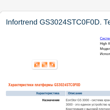
Infortrend GS3024STC0F0D. Т
Систе
High I
Модел
Испол
Характеристики платформы GS3024STC0F0D
Характеристика
Описание
Назначение
EonStor GS 3000 - система хр
3000 - это единое устройство 
Конструкция с высокой плотно