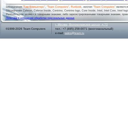
Обозначения
"Тим Компьютерс"
,
"Team Computers"
,
Runbook
, логотип
"Team Computers"
являютс
Обозначения Celeron, Celeron Inside, Centrino, Centrino logo, Core Inside, Intel, Intel Core, Intel logo,
Pentium Inside являются товарными знаками, либо зарегистрированными товарными знаками, права
Политика в отношении обработки персональных данных
г.
Москва
,
Волоколамское шоссе, д.73
©1999-2026 Team Computers
тел.:
+7 (495) 258-0071
(многоканальный)
e-mail:
sales@team.ru