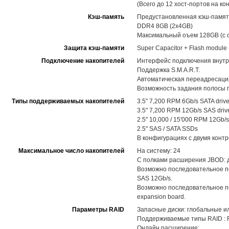
(Всего до 12 хост-портов на ко
Кэш-память
Предустановленная кэш-памят
DDR4 8GB (2x4GB)
Максимальный оъем 128GB (с 
Защита кэш-памяти
Super Capacitor + Flash modul
Подключение накопителей
Интерфейс подключения внутр
Поддержка S.M.A.R.T.
Автоматическая переадресация
Возможность задания полосы п
Типы поддерживаемых накопителей
3.5" 7,200 RPM 6Gb/s SATA driv
3.5" 7,200 RPM 12Gb/s SAS driv
2.5" 10,000 / 15'000 RPM 12Gb/s
2.5" SAS / SATA SSDs
В конфигурациях с двумя конт
Максимальное число накопителей
На систему: 24
С полками расширения JBOD: до
Возможно последовательное п
SAS 12Gb/s.
Возможно последовательное по
expansion board.
Параметры RAID
Запасные диски: глобальные и
Поддерживаемые типы RAID : RAID
Онлайн расширение: